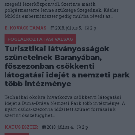
szegedi lézerközponttól. Szerinte másik
polgármesterre lenne szüksége Szegednek. Kásler
Miklós emberminiszter pedig múltba révedt az...
B. KOVÁCS TAMÁS
2018. július 5.
2
p
FOGLALKOZTATÁSI VÁLSÁG
Turisztikai látványosságok
szünetelnek Baranyában,
főszezonban csökkenti
látogatási idejét a nemzeti park
több intézménye
Technikai okokra hivatkozva csökkenti látogatási
idejét a Duna-Dráva Nemzeti Park több intézménye. A
nyári csúcs-szezonra időzített szünet forrásaink
szerint összefügghet...
KATUS ESZTER
2018. július 4.
2
p