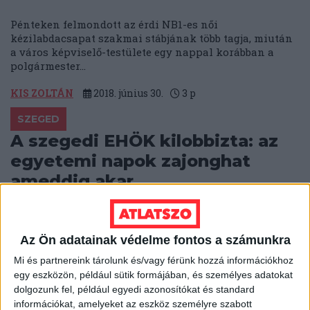
Pénteken felmondott az érdi NB1-es női
kézilabdacsapat szakmai stábjának több tagja, miután
a város képviselő-testülete egy nappal korábban a
polgármester...
KIS ZOLTÁN
2018. június 30.
3
p
SZEGED
A szegedi EHÖK kilobbizta: az
egyetemi napok zajonghat
ameddig akar
A Szegedi Egyetemi Napok (SZEN) is hangosíthat akár
éjfél után is – ennyit “lazult” Szeged sokat vitatott
zajrendelete. Olvasóink egyébként...
Az Ön adatainak védelme fontos a számunkra
Mi és partnereink tárolunk és/vagy férünk hozzá információkhoz
B. KOVÁCS TAMÁS
2018. június 28.
2
p
egy eszközön, például sütik formájában, és személyes adatokat
dolgozunk fel, például egyedi azonosítókat és standard
HANGULATJAVÍTÓ INTÉZKEDÉSEK
információkat, amelyeket az eszköz személyre szabott