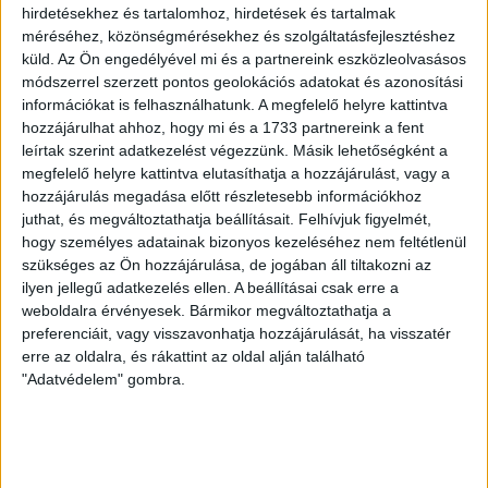
Olcsó benzin után itt a filléres
hirdetésekhez és tartalomhoz, hirdetések és tartalmak
Nazareth? Rocklegendák
méréséhez, közönségmérésekhez és szolgáltatásfejlesztéshez
küld.
Az Ön engedélyével mi és a partnereink eszközleolvasásos
Matyóföldön
módszerrel szerzett pontos geolokációs adatokat és azonosítási
információkat is felhasználhatunk. A megfelelő helyre kattintva
Üzleti titok, hogy mennyiért lép fel a heavy metal
hozzájárulhat ahhoz, hogy mi és a 1733 partnereink a fent
legenda Nazareth Mezőkövesden. A koncert a
leírtak szerint adatkezelést végezzünk. Másik lehetőségként a
nézőknek ingyenes, a volt NAV-elnök...
megfelelő helyre kattintva elutasíthatja a hozzájárulást, vagy a
hozzájárulás megadása előtt részletesebb információkhoz
PUSZTAI LÁSZLÓ
2018. június 27.
1
p
juthat, és megváltoztathatja beállításait.
Felhívjuk figyelmét,
hogy személyes adatainak bizonyos kezeléséhez nem feltétlenül
SZOMBATHELY
szükséges az Ön hozzájárulása, de jogában áll tiltakozni az
Szombathely víz alá nyomja a
ilyen jellegű adatkezelés ellen. A beállításai csak erre a
helyi úszókat, a vízilabdásokat
weboldalra érvényesek. Bármikor megváltoztathatja a
preferenciáit, vagy visszavonhatja hozzájárulását, ha visszatér
kényeztetik
erre az oldalra, és rákattint az oldal alján található
"Adatvédelem" gombra.
TAO pénzből bővítették a szombathelyi uszodát tavaly
decemberben. A közös működési költséghez,
megítélésük szerint aránytalanul kell perkálniuk az
úszóknak. Holott...