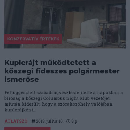
KONZERVATÍV ÉRTÉKEK
Kuplerájt működtetett a
kőszegi fideszes polgármester
ismerőse
Felfüggesztett szabadságvesztésre ítélte a napokban a
bíróság a kőszegi Columbus night klub vezetőjét,
miután kiderült, hogy a szórakozóhely valójában
kuplerájként...
ÁTLÁTSZÓ
2018. július 10.
3
p