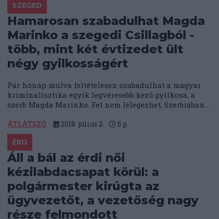
SZEGED
Hamarosan szabadulhat Magda
Marinko a szegedi Csillagból -
több, mint két évtizedet ült
négy gyilkosságért
Pár hónap múlva feltételesen szabadulhat a magyar
kriminalisztika egyik legvéresebb kezű gyilkosa, a
szerb Magda Marinko. Fel nem lélegezhet, Szerbiában...
ÁTLÁTSZÓ
2018. július 2.
5
p
ÉRD
Áll a bál az érdi női
kézilabdacsapat körül: a
polgármester kirúgta az
ügyvezetőt, a vezetőség nagy
része felmondott