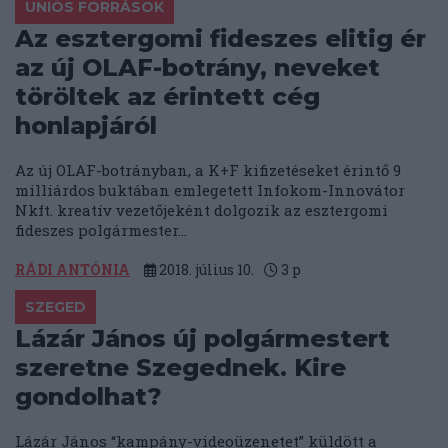
UNIÓS FORRÁSOK
Az esztergomi fideszes elitig ér
az új OLAF-botrány, neveket
töröltek az érintett cég
honlapjáról
Az új OLAF-botrányban, a K+F kifizetéseket érintő 9
milliárdos buktában emlegetett Infokom-Innovátor
Nkft. kreatív vezetőjeként dolgozik az esztergomi
fideszes polgármester...
RÁDI ANTÓNIA
2018. július 10.
3
p
SZEGED
Lázár János új polgármestert
szeretne Szegednek. Kire
gondolhat?
Lázár János “kampány-videoüzenetet” küldött a