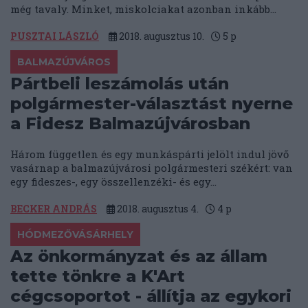
még tavaly. Minket, miskolciakat azonban inkább...
PUSZTAI LÁSZLÓ
2018. augusztus 10.
5
p
BALMAZÚJVÁROS
Pártbeli leszámolás után
polgármester-választást nyerne
a Fidesz Balmazújvárosban
Három független és egy munkáspárti jelölt indul jövő
vasárnap a balmazújvárosi polgármesteri székért: van
egy fideszes-, egy összellenzéki- és egy...
BECKER ANDRÁS
2018. augusztus 4.
4
p
HÓDMEZŐVÁSÁRHELY
Az önkormányzat és az állam
tette tönkre a K'Art
cégcsoportot - állítja az egykori