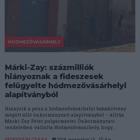
HÓDMEZŐVÁSÁRHELY
Márki-Zay: százmilliók
hiányoznak a fideszesek
felügyelte hódmezővásárhelyi
alapítványból
Hiányzik a pénz a hódmezővásárhelyi babakötvény
mögött álló önkormányzati alapítványból – állítja
Márki-Zay Péter polgármester. Önkormányzati
rendeletben vállalta Hódmezővásárhely, hogy...
SEGESVÁRI CSABA
2018. augusztus 14.
4
p