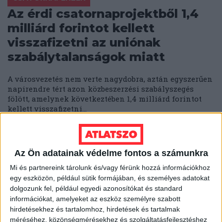
Az érdi csatornaprojektből 1,4
milliárd forintot kellett
visszafizetni az uniónak
szabálytalanságok miatt
A városvezetés nem verte nagydobra, aztán egyszerűen
napirendre tért azon közbeszerzési szabályszegés
fölött, amelynek következtében 1,4 milliárd forintot
kellett visszafizetni...
KIS ZOLTÁN
2018. augusztus 1.
6
p
KAPOSVÁR
Az Ön adatainak védelme fontos a számunkra
A pécsi sörbártól a kaposvári
Mi és partnereink tárolunk és/vagy férünk hozzá információkhoz
miniszteri biztosságig: Fülöp
egy eszközön, például sütik formájában, és személyes adatokat
Péter színházmenedzseri
dolgozunk fel, például egyedi azonosítókat és standard
információkat, amelyeket az eszköz személyre szabott
karrierje
hirdetésekhez és tartalomhoz, hirdetések és tartalmak
méréséhez, közönségmérésekhez és szolgáltatásfejlesztéshez