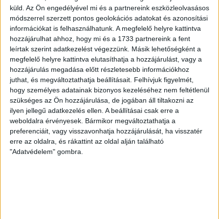
A pécsi vendéglős felemelkedésének története igazi
küld.
Az Ön engedélyével mi és a partnereink eszközleolvasásos
gyöngyszem, még a csodálatos NER-karrierek
módszerrel szerzett pontos geolokációs adatokat és azonosítási
világában is. Miniszteri engedéllyel hosszabbítgatott,
információkat is felhasználhatunk. A megfelelő helyre kattintva
ideiglenes igazgatói megbízással megszerzett...
hozzájárulhat ahhoz, hogy mi és a 1733 partnereink a fent
leírtak szerint adatkezelést végezzünk. Másik lehetőségként a
ÁTLÁTSZÓ
2018. július 30.
5
p
megfelelő helyre kattintva elutasíthatja a hozzájárulást, vagy a
hozzájárulás megadása előtt részletesebb információkhoz
CSATORNAPÉNZEK
juthat, és megváltoztathatja beállításait.
Felhívjuk figyelmét,
Csatornapénzek: továbbra sincs
hogy személyes adatainak bizonyos kezeléséhez nem feltétlenül
válasz a tárnoki kétmilliárd
szükséges az Ön hozzájárulása, de jogában áll tiltakozni az
ilyen jellegű adatkezelés ellen. A beállításai csak erre a
forintos kérdésre
weboldalra érvényesek. Bármikor megváltoztathatja a
preferenciáit, vagy visszavonhatja hozzájárulását, ha visszatér
Noha a Belügyminisztérium évekkel ezelőtt
erre az oldalra, és rákattint az oldal alján található
körlevélben hívta fel a figyelmet az állampolgárok
"Adatvédelem" gombra.
pénzét jogellenesen elherdáló víziközmű-társulatokra,
mostanában a zavar jeleit...
KIS ZOLTÁN
2018. július 27.
6
p
SZEGED