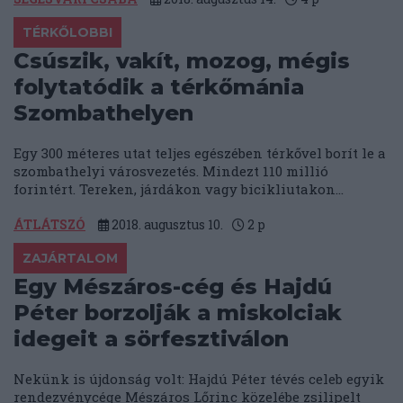
TÉRKŐLOBBI
Csúszik, vakít, mozog, mégis
folytatódik a térkőmánia
Szombathelyen
Egy 300 méteres utat teljes egészében térkővel borít le a
szombathelyi városvezetés. Mindezt 110 millió
forintért. Tereken, járdákon vagy bicikliutakon...
ÁTLÁTSZÓ
2018. augusztus 10.
2
p
ZAJÁRTALOM
Egy Mészáros-cég és Hajdú
Péter borzolják a miskolciak
idegeit a sörfesztiválon
Nekünk is újdonság volt: Hajdú Péter tévés celeb egyik
rendezvénycége Mészáros Lőrinc közelébe zsilipelt