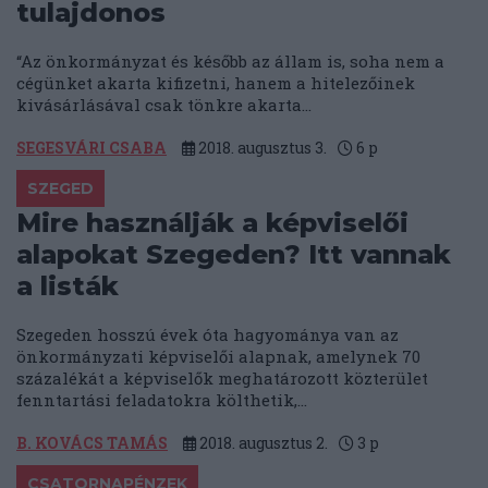
tulajdonos
“Az önkormányzat és később az állam is, soha nem a
cégünket akarta kifizetni, hanem a hitelezőinek
kivásárlásával csak tönkre akarta...
SEGESVÁRI CSABA
2018. augusztus 3.
6
p
SZEGED
Mire használják a képviselői
alapokat Szegeden? Itt vannak
a listák
Szegeden hosszú évek óta hagyománya van az
önkormányzati képviselői alapnak, amelynek 70
százalékát a képviselők meghatározott közterület
fenntartási feladatokra költhetik,...
B. KOVÁCS TAMÁS
2018. augusztus 2.
3
p
CSATORNAPÉNZEK