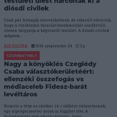
testületi ülést harcoltak ki a
diósdi civilek
Csak pár hónapja szervezkednek, de sikerült elérniük,
hogy a víziközmű-társulat beszámolóját rendkívüli
ülésen tárgyalja a képviselő-testület. A diósdi civilek
mégsem...
KIS ZOLTÁN
2018. szeptember 24.
3
p
SZOMBATHELY
Nagy a könyöklés Czeglédy
Csaba választókerületéért:
ellenzéki összefogás vs
médiaceleb Fidesz-barát
levéltáros
Komoly a tétje az október 14-i időközi választásnak,
egy alpolgármester sorsa is függhet tőle. A
kormánypárt meg akarja mutatni, hogy...