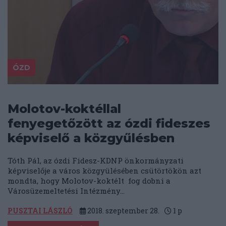
ÓZD
Molotov-koktéllal
fenyegetőzött az ózdi fideszes
képviselő a közgyűlésben
Tóth Pál, az ózdi Fidesz-KDNP önkormányzati
képviselője a város közgyülésében csütörtökön azt
mondta, hogy Molotov-koktélt fog dobni a
Városüzemeltetési Intézmény...
PUSZTAI LÁSZLÓ
2018. szeptember 28.
1
p