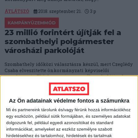
ÁTLÁTSZÓ
2018. szeptember 21.
3
p
KAMPÁNYÜZEMMÓD
23 millió forintért újítják fel a
szombathelyi polgármester
városházi parkolóját
Szombathely időközi választásra készül, mert Czeglédy
Csaba elveszítette önkormányzati képviselői
mandátumát. Eközben a városvezetők parkolójának
felújítására 23 millió forintot költenek....
ÁTLÁTSZÓ
2018. szeptember 20.
3
p
Az Ön adatainak védelme fontos a számunkra
SZEGED
Mi és partnereink tárolunk és/vagy férünk hozzá információkhoz
Kiakadt a Veritas Intézetre
egy eszközön, például sütik formájában, és személyes adatokat
dolgozunk fel, például egyedi azonosítókat és standard
vonatkozó kérdésünkön a
információkat, amelyeket az eszköz személyre szabott
Szegedi Tudományegyetem
hirdetésekhez és tartalomhoz, hirdetések és tartalmak