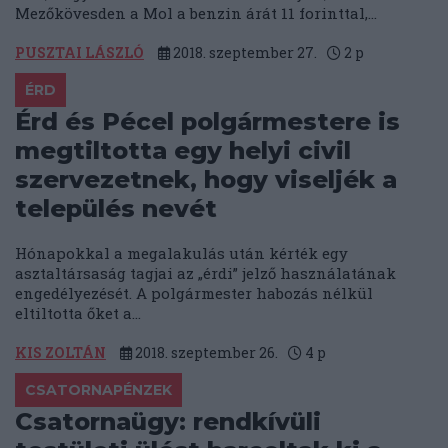
Mezőkövesden a Mol a benzin árát 11 forinttal,...
PUSZTAI LÁSZLÓ
2018. szeptember 27.
2
p
ÉRD
Érd és Pécel polgármestere is
megtiltotta egy helyi civil
szervezetnek, hogy viseljék a
település nevét
Hónapokkal a megalakulás után kérték egy
asztaltársaság tagjai az „érdi” jelző használatának
engedélyezését. A polgármester habozás nélkül
eltiltotta őket a...
KIS ZOLTÁN
2018. szeptember 26.
4
p
CSATORNAPÉNZEK
Csatornaügy: rendkívüli