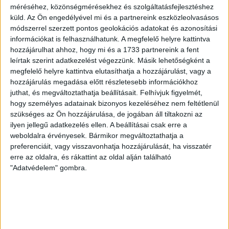
rektorhelyettese
méréséhez, közönségmérésekhez és szolgáltatásfejlesztéshez
küld.
Az Ön engedélyével mi és a partnereink eszközleolvasásos
módszerrel szerzett pontos geolokációs adatokat és azonosítási
Élettudományokra szánt uniós pénzből tartanak
információkat is felhasználhatunk. A megfelelő helyre kattintva
konzervatív és kormánypárti oktatók, kutatók
hozzájárulhat ahhoz, hogy mi és a 1733 partnereink a fent
történelmi és vallási témájú előadásokat a 2018/19-es
leírtak szerint adatkezelést végezzünk. Másik lehetőségként a
tanév első félévében...
megfelelő helyre kattintva elutasíthatja a hozzájárulást, vagy a
B. KOVÁCS TAMÁS
2018. szeptember 20.
3
p
hozzájárulás megadása előtt részletesebb információkhoz
juthat, és megváltoztathatja beállításait.
Felhívjuk figyelmét,
TISZAFÖLDVÁR
hogy személyes adatainak bizonyos kezeléséhez nem feltétlenül
Százmilliós kárt okozott
szükséges az Ön hozzájárulása, de jogában áll tiltakozni az
ilyen jellegű adatkezelés ellen. A beállításai csak erre a
korábban a horror-sertéshízlalda
weboldalra érvényesek. Bármikor megváltoztathatja a
tulajdonosa
preferenciáit, vagy visszavonhatja hozzájárulását, ha visszatér
erre az oldalra, és rákattint az oldal alján található
"Adatvédelem" gombra.
Anyagi vita és pénzügyi ellehetetlenülés – így lehet
jellemezni annak a tiszaföldvári bérhízlaldának a
helyzetét, melyről kiderült: elhullott disznók mellett...
SEGESVÁRI CSABA
2018. szeptember 19.
3
p