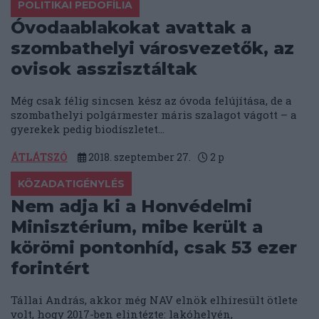
POLITIKAI PEDOFÍLIA
Óvodaablakokat avattak a
szombathelyi városvezetők, az
ovisok asszisztáltak
Még csak félig sincsen kész az óvoda felújítása, de a
szombathelyi polgármester máris szalagot vágott – a
gyerekek pedig biodíszletet...
ÁTLÁTSZÓ
2018. szeptember 27.
2
p
KÖZADATIGÉNYLÉS
Nem adja ki a Honvédelmi
Minisztérium, mibe került a
körömi pontonhíd, csak 53 ezer
forintért
Tállai András, akkor még NAV elnök elhíresült ötlete
volt, hogy 2017-ben elintézte: lakóhelyén,