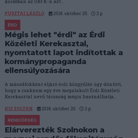
korábban az ORFK-n azt...
PUSZTAI LÁSZLÓ
2018. október 25.
2
p
ÉRD
Mégis lehet "érdi" az Érdi
Közéleti Kerekasztal,
nyomtatott lapot indítottak a
kormánypropaganda
ellensúlyozására
A másodfokként eljáró érdi közgyűlés úgy döntött,
hogy a csaknem egy éve megalakult Érdi Közéleti
Kerekasztal nevű társaság mégis használhatja...
KIS ZOLTÁN
2018. október 20.
2
p
RENDŐRSÉG
Elárverezték Szolnokon a