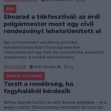
ÉRD
Elmarad a tökfesztivál: az érdi
polgármester most egy civil
rendezvényt lehetetlenített el
Egy civil szervezet vezetőinek politikai
szerepvállalása miatt Érd polgármestere
ellehetetlenített egy évek óta visszatérően megtartott
rendezvényt. A civilek most hétvégén...
KIS ZOLTÁN
2018. október 26.
4
p
WINTER IS COMING
Torzít a rendőrség, ha
fagyhalálról kérdezik
Ketten fagytak halálra az idén Borsod megyében – ez a
megyei rendőr-főkapitányság válaszából derül ki, bár