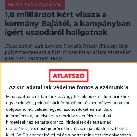
UNIÓS TÁMOGATÁSOK
1,8 milliárdot kért vissza a
kormány Bajától, a kampányban
ígért uszodáról hallgatnak
„Fake news”-nak nevezte Fercsák Róbert (Fidesz), Baja
polgármestere azt a hírt, miszerint az állam visszakéri
a fel nem használt uniós...
SEGESVÁRI CSABA
2018. október 18.
2
p
SZOMBATHELY
Az Ön adatainak védelme fontos a számunkra
Még a közterület-felügyelet
Mi és partnereink tárolunk és/vagy férünk hozzá információkhoz
vezetője is beleállt a Fideszes
egy eszközön, például sütik formájában, és személyes adatokat
képviselőjelölt kampányába
dolgozunk fel, például egyedi azonosítókat és standard
információkat, amelyeket az eszköz személyre szabott
hirdetésekhez és tartalomhoz, hirdetések és tartalmak
Még a közterület-felügyelet vezetője is beleállt a
Fideszes képviselőjelölt kampányába Szombathelyen.
méréséhez, közönségmérésekhez és szolgáltatásfejlesztéshez
De így is elmaradt a siker. Pedig a fideszes...
küld.
Az Ön engedélyével mi és a partnereink eszközleolvasásos