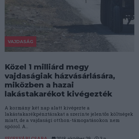
VAJDASÁG
Közel 1 milliárd megy
vajdaságiak házvásárlására,
miközben a hazai
lakástakarékot kivégezték
A kormány két nap alatt kivégezte a
lakástakarékpénztárakat a szerinte jelentős költségek
miatt, de a vajdasági otthon-támogatásokon nem
spórol. A...
SEGESVÁRI CSABA
2018. október 29.
3
p