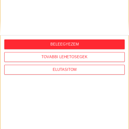
ORSZÁGSZERTE AJÁNLÓ
BELEEGYEZEM
2026. augusztus 5.
Évekig tároltak a szabadban 600 tonna
TOVÁBBI LEHETŐSÉGEK
akkumulátort egy salgótarjáni
hulladéktelepen
ELUTASÍTOM
2026. augusztus 4.
Strómanok és keresztapák a végeken –
Elcsalt vidékfejlesztési pénzek
nyomában
2026. július 30.
Lakópark, kórház, óvoda közelében
működik Kistarcsán az egyre bővülő