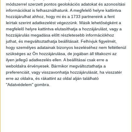
módszerrel szerzett pontos geolokációs adatokat és azonosítási
ÁTLÁTSZÓ
2018. október 17.
3
p
információkat is felhasználhatunk. A megfelelő helyre kattintva
hozzájárulhat ahhoz, hogy mi és a 1733 partnereink a fent
SZEGED
leírtak szerint adatkezelést végezzünk. Másik lehetőségként a
Török Márk lemondatott örökös
megfelelő helyre kattintva elutasíthatja a hozzájárulást, vagy a
hozzájárulás megadása előtt részletesebb információkhoz
elnök emlékérmet kapott a
juthat, és megváltoztathatja beállításait.
Felhívjuk figyelmét,
szegedi hallgatói
hogy személyes adatainak bizonyos kezeléséhez nem feltétlenül
szükséges az Ön hozzájárulása, de jogában áll tiltakozni az
önkormányzattól
ilyen jellegű adatkezelés ellen. A beállításai csak erre a
weboldalra érvényesek. Bármikor megváltoztathatja a
Török Márk kapta az Egyetemi Autonómia és a
preferenciáit, vagy visszavonhatja hozzájárulását, ha visszatér
Hallgatói Önkormányzatiság napján a Szegedi
erre az oldalra, és rákattint az oldal alján található
Tudományegyetem Egyetemi Hallgatói
"Adatvédelem" gombra.
Önkormányzatának (EHÖK) képviselőitől a...
B. KOVÁCS TAMÁS
2018. október 17.
3
p
HADIIPAR
Huszonkétmilliárd forintból
indult újra a magyar