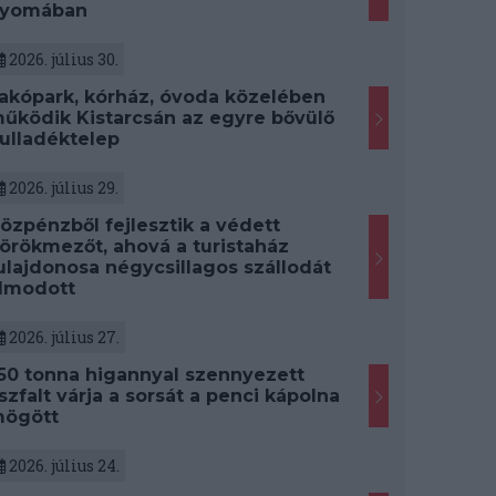
yomában
2026. július 30.
akópark, kórház, óvoda közelében
űködik Kistarcsán az egyre bővülő
ulladéktelep
2026. július 29.
özpénzből fejlesztik a védett
örökmezőt, ahová a turistaház
ulajdonosa négycsillagos szállodát
lmodott
2026. július 27.
50 tonna higannyal szennyezett
szfalt várja a sorsát a penci kápolna
ögött
2026. július 24.