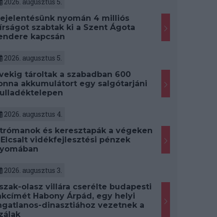
2026. augusztus 5.
ejelentésünk nyomán 4 milliós
írságot szabtak ki a Szent Ágota
endere kapcsán
2026. augusztus 5.
vekig tároltak a szabadban 600
onna akkumulátort egy salgótarjáni
ulladéktelepen
2026. augusztus 4.
trómanok és keresztapák a végeken
 Elcsalt vidékfejlesztési pénzek
yomában
2026. augusztus 3.
szak-olasz villára cserélte budapesti
akcímét Habony Árpád, egy helyi
ngatlanos-dinasztiához vezetnek a
zálak