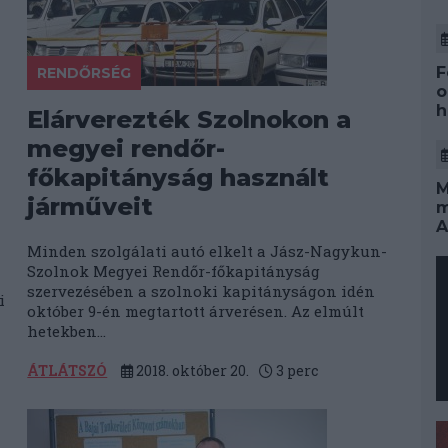
F
RENDŐRSÉG
o
h
Elárverezték Szolnokon a
megyei rendőr-
főkapitányság használt
M
járműveit
m
A
Minden szolgálati autó elkelt a Jász-Nagykun-
Szolnok Megyei Rendőr-főkapitányság
szervezésében a szolnoki kapitányságon idén
i
október 9-én megtartott árverésen. Az elmúlt
hetekben...
ÁTLÁTSZÓ
2018. október 20.
3
perc