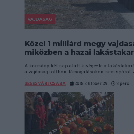
VAJDASÁG
Közel 1 milliárd megy vajdas
miközben a hazai lakástaka
A kormány két nap alatt kivégezte a lakástakaré
a vajdasági otthon-támogatásokon nem spórol. A
SEGESVÁRI CSABA
2018. október 29.
3
perc