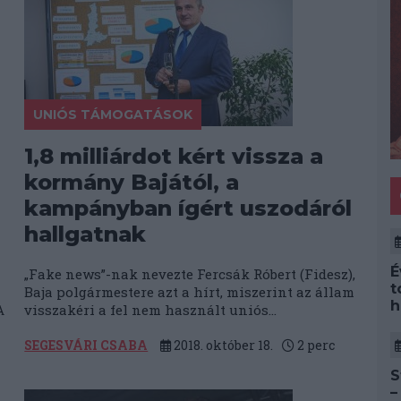
UNIÓS TÁMOGATÁSOK
1,8 milliárdot kért vissza a
kormány Bajától, a
kampányban ígért uszodáról
hallgatnak
É
„Fake news”-nak nevezte Fercsák Róbert (Fidesz),
t
Baja polgármestere azt a hírt, miszerint az állam
h
A
visszakéri a fel nem használt uniós...
SEGESVÁRI CSABA
2018. október 18.
2
perc
S
–