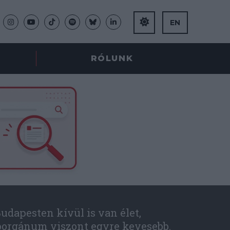
EN
RÓLUNK
udapesten kívül is van élet,
óorgánum viszont egyre kevesebb.