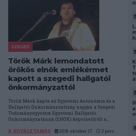
n
L
m
h
SZEGED
Török Márk lemondatott
K
T
örökös elnök emlékérmet
t
kapott a szegedi hallgatói
á
önkormányzattól
Török Márk kapta az Egyetemi Autonómia és a
5
Hallgatói Önkormányzatiság napján a Szegedi
a
Tudományegyetem Egyetemi Hallgatói
m
Önkormányzatának (EHÖK) képviselőitől a...
B. KOVÁCS TAMÁS
2018. október 17.
3
perc