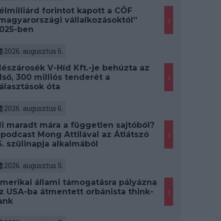
élmilliárd forintot kapott a CÖF
magyarországi vállalkozásoktól”
025-ben
2026. augusztus 6.
észárosék V-Híd Kft.-je behúzta az
lső, 300 milliós tenderét a
álasztások óta
2026. augusztus 6.
i maradt mára a független sajtóból?
 podcast Mong Attilával az Átlátszó
5. szülinapja alkalmából
2026. augusztus 5.
merikai állami támogatásra pályázna
z USA-ba átmentett orbánista think-
ank