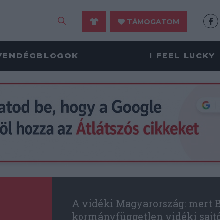
TÁMOGATOM
VENDÉGBLOGOK
I FEEL LUCKY
A vidéki Magyarország: mert B
kormányfüggetlen vidéki sajt