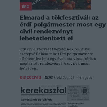
ÉRD
Elmarad a tökfesztivál: az
érdi polgármester most egy
civil rendezvényt
lehetetlenített el
Egy civil szervezet vezetőinek politikai
szerepvállalása miatt Érd polgármestere
ellehetetlenített egy évek óta visszatérően
megtartott rendezvényt. A civilek most
hétvégén...
KIS ZOLTÁN
2018. október 26.
4
perc