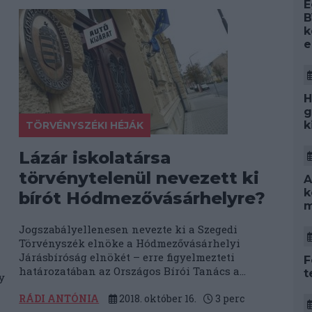
E
B
k
e
H
g
k
TÖRVÉNYSZÉKI HÉJÁK
Lázár iskolatársa
törvénytelenül nevezett ki
A
k
bírót Hódmezővásárhelyre?
m
Jogszabályellenesen nevezte ki a Szegedi
Törvényszék elnöke a Hódmezővásárhelyi
Járásbíróság elnökét – erre figyelmezteti
F
határozatában az Országos Bírói Tanács a...
t
y
RÁDI ANTÓNIA
2018. október 16.
3
perc