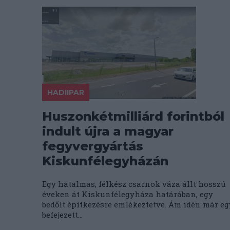
HADIIPAR
Huszonkétmilliárd forintból
indult újra a magyar
fegyvergyártás
Kiskunfélegyházán
Egy hatalmas, félkész csarnok váza állt hosszú
éveken át Kiskunfélegyháza határában, egy
bedőlt építkezésre emlékeztetve. Ám idén már eg
befejezett...