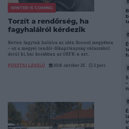
WINTER IS COMING
B
b
Torzít a rendőrség, ha
t
fagyhalálról kérdezik
Ketten fagytak halálra az idén Borsod megyében
É
– ez a megyei rendőr-főkapitányság válaszából
t
derül ki, bár korábban az ORFK-n azt...
h
PUSZTAI LÁSZLÓ
2018. október 25.
2
perc
S
–
n
É
l
i
s