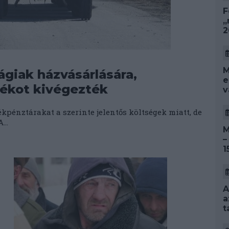
F
„
2
M
ágiak házvásárlására,
e
rékot kivégezték
v
kpénztárakat a szerinte jelentős költségek miatt, de
...
M
–
1
A
a
t