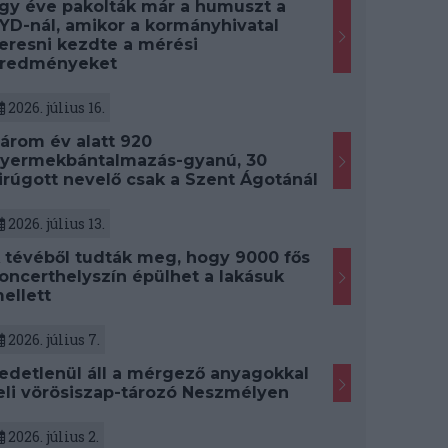
gy éve pakolták már a humuszt a
YD-nál, amikor a kormányhivatal
eresni kezdte a mérési
redményeket
2026. július 16.
árom év alatt 920
yermekbántalmazás-gyanú, 30
irúgott nevelő csak a Szent Ágotánál
2026. július 13.
 tévéből tudták meg, hogy 9000 fős
oncerthelyszín épülhet a lakásuk
ellett
2026. július 7.
edetlenül áll a mérgező anyagokkal
eli vörösiszap-tározó Neszmélyen
2026. július 2.