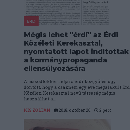
ÉRD
Mégis lehet "érdi" az Érdi
Közéleti Kerekasztal,
nyomtatott lapot indítottak
a kormánypropaganda
ellensúlyozására
A másodfokként eljáró érdi közgyűlés úgy
döntött, hogy a csaknem egy éve megalakult Érd
Közéleti Kerekasztal nevű társaság mégis
használhatja...
KIS ZOLTÁN
2018. október 20.
2
perc