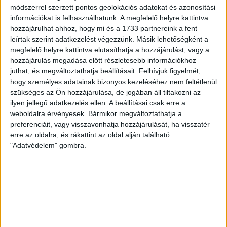
módszerrel szerzett pontos geolokációs adatokat és azonosítási
ÁTLÁTSZÓ
2018. október 17.
3
p
információkat is felhasználhatunk. A megfelelő helyre kattintva
hozzájárulhat ahhoz, hogy mi és a 1733 partnereink a fent
SZEGED
leírtak szerint adatkezelést végezzünk. Másik lehetőségként a
Török Márk lemondatott örökös
megfelelő helyre kattintva elutasíthatja a hozzájárulást, vagy a
hozzájárulás megadása előtt részletesebb információkhoz
elnök emlékérmet kapott a
juthat, és megváltoztathatja beállításait.
Felhívjuk figyelmét,
szegedi hallgatói
hogy személyes adatainak bizonyos kezeléséhez nem feltétlenül
szükséges az Ön hozzájárulása, de jogában áll tiltakozni az
önkormányzattól
ilyen jellegű adatkezelés ellen. A beállításai csak erre a
weboldalra érvényesek. Bármikor megváltoztathatja a
Török Márk kapta az Egyetemi Autonómia és a
preferenciáit, vagy visszavonhatja hozzájárulását, ha visszatér
Hallgatói Önkormányzatiság napján a Szegedi
erre az oldalra, és rákattint az oldal alján található
Tudományegyetem Egyetemi Hallgatói
"Adatvédelem" gombra.
Önkormányzatának (EHÖK) képviselőitől a...
B. KOVÁCS TAMÁS
2018. október 17.
3
p
HADIIPAR
Huszonkétmilliárd forintból
indult újra a magyar