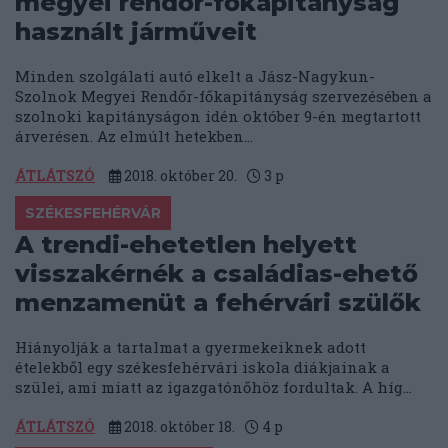
megyei rendőr-főkapitányság
használt járműveit
Minden szolgálati autó elkelt a Jász-Nagykun-
Szolnok Megyei Rendőr-főkapitányság szervezésében a
szolnoki kapitányságon idén október 9-én megtartott
árverésen. Az elmúlt hetekben...
ÁTLÁTSZÓ
2018. október 20.
3
p
SZÉKESFEHÉRVÁR
A trendi-ehetetlen helyett
visszakérnék a családias-ehető
menzamenüt a fehérvári szülők
Hiányolják a tartalmat a gyermekeiknek adott
ételekből egy székesfehérvári iskola diákjainak a
szülei, ami miatt az igazgatónőhöz fordultak. A híg...
ÁTLÁTSZÓ
2018. október 18.
4
p