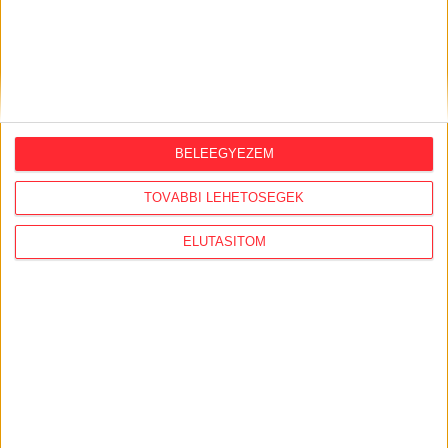
ORSZÁGSZERTE AJÁNLÓ
2026. augusztus 5.
BELEEGYEZEM
Évekig tároltak a szabadban 600 tonna
akkumulátort egy salgótarjáni
TOVÁBBI LEHETŐSÉGEK
hulladéktelepen
ELUTASÍTOM
2026. augusztus 4.
Strómanok és keresztapák a végeken –
Elcsalt vidékfejlesztési pénzek
nyomában
2026. július 30.
Lakópark, kórház, óvoda közelében
működik Kistarcsán az egyre bővülő
hulladéktelep