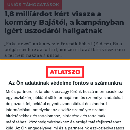
UNIÓS TÁMOGATÁSOK
1,8 milliárdot kért vissza a
kormány Bajától, a kampányban
ígért uszodáról hallgatnak
„Fake news”-nak nevezte Fercsák Róbert (Fidesz), Baja
polgármestere azt a hírt, miszerint az állam visszakéri
a fel nem használt uniós...
SEGESVÁRI CSABA
2018. október 18.
2
p
SZOMBATHELY
Az Ön adatainak védelme fontos a számunkra
Még a közterület-felügyelet
Mi és partnereink tárolunk és/vagy férünk hozzá információkhoz
vezetője is beleállt a Fideszes
egy eszközön, például sütik formájában, és személyes adatokat
képviselőjelölt kampányába
dolgozunk fel, például egyedi azonosítókat és standard
információkat, amelyeket az eszköz személyre szabott
hirdetésekhez és tartalomhoz, hirdetések és tartalmak
Még a közterület-felügyelet vezetője is beleállt a
Fideszes képviselőjelölt kampányába Szombathelyen.
méréséhez, közönségmérésekhez és szolgáltatásfejlesztéshez
De így is elmaradt a siker. Pedig a fideszes...
küld.
Az Ön engedélyével mi és a partnereink eszközleolvasásos