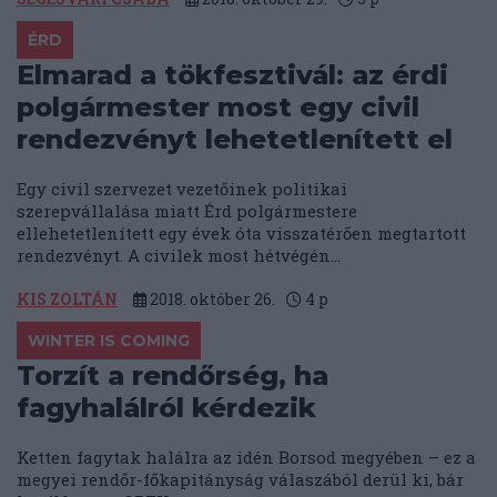
ÉRD
Elmarad a tökfesztivál: az érdi
polgármester most egy civil
rendezvényt lehetetlenített el
Egy civil szervezet vezetőinek politikai
szerepvállalása miatt Érd polgármestere
ellehetetlenített egy évek óta visszatérően megtartott
rendezvényt. A civilek most hétvégén...
KIS ZOLTÁN
2018. október 26.
4
p
WINTER IS COMING
Torzít a rendőrség, ha
fagyhalálról kérdezik
Ketten fagytak halálra az idén Borsod megyében – ez a
megyei rendőr-főkapitányság válaszából derül ki, bár