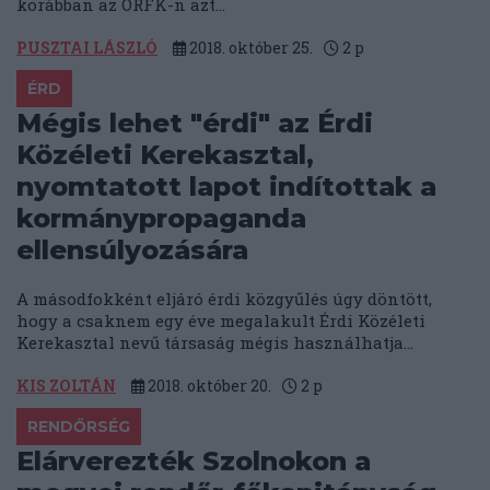
korábban az ORFK-n azt...
PUSZTAI LÁSZLÓ
2018. október 25.
2
p
ÉRD
Mégis lehet "érdi" az Érdi
Közéleti Kerekasztal,
nyomtatott lapot indítottak a
kormánypropaganda
ellensúlyozására
A másodfokként eljáró érdi közgyűlés úgy döntött,
hogy a csaknem egy éve megalakult Érdi Közéleti
Kerekasztal nevű társaság mégis használhatja...
KIS ZOLTÁN
2018. október 20.
2
p
RENDŐRSÉG
Elárverezték Szolnokon a