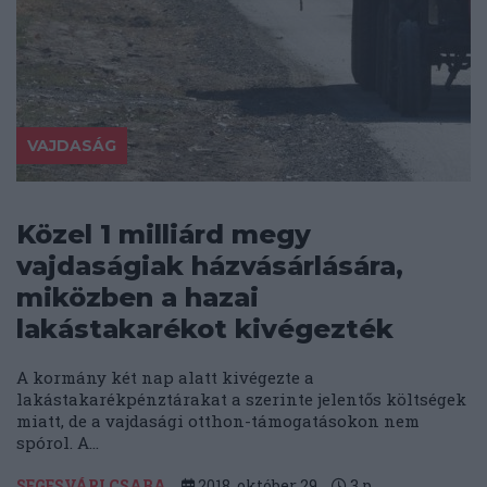
VAJDASÁG
Közel 1 milliárd megy
vajdaságiak házvásárlására,
miközben a hazai
lakástakarékot kivégezték
A kormány két nap alatt kivégezte a
lakástakarékpénztárakat a szerinte jelentős költségek
miatt, de a vajdasági otthon-támogatásokon nem
spórol. A...
SEGESVÁRI CSABA
2018. október 29.
3
p