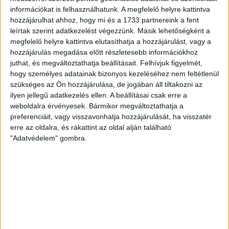
transznacionális együttműködés nyerteseitől kérjük
információkat is felhasználhatunk. A megfelelő helyre kattintva
szerződéseik listáját. Az uniós projektre már...
hozzájárulhat ahhoz, hogy mi és a 1733 partnereink a fent
leírtak szerint adatkezelést végezzünk. Másik lehetőségként a
RÁDI ANTÓNIA
2018. november 5.
3
p
megfelelő helyre kattintva elutasíthatja a hozzájárulást, vagy a
MAGYAR KÉTFARKÚ KUTYA PÁRT
hozzájárulás megadása előtt részletesebb információkhoz
juthat, és megváltoztathatja beállításait.
Felhívjuk figyelmét,
Most nem viccel a Magyar
hogy személyes adatainak bizonyos kezeléséhez nem feltétlenül
Kétfarkú Kutya Párt: ingyenes
szükséges az Ön hozzájárulása, de jogában áll tiltakozni az
angolórák Szegeden
ilyen jellegű adatkezelés ellen. A beállításai csak erre a
weboldalra érvényesek. Bármikor megváltoztathatja a
preferenciáit, vagy visszavonhatja hozzájárulását, ha visszatér
Oligarcha-képzés címmel pénzügyek megtervezését
erre az oldalra, és rákattint az oldal alján található
tanítják magánembereknek egyebek mellett a Magyar
"Adatvédelem" gombra.
Kétfarkú Kutya Párt Népfőiskoláján, amelynek első,
Budapesten kívüli próbálkozása egy...
B. KOVÁCS TAMÁS
2018. október 31.
3
p
HULLADÉKKEZELÉS
A rezsicsökkentés elhozta
Venezuelát – tudósítás a Pest