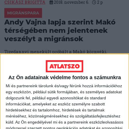
CSIKÁSZ BRIGITTA
2018. november 6.
2
p
MIGRÁNSPARA
Andy Vajna lapja szerint Makó
térségében nem jelentenek
veszélyt a migránsok
Tizedannyi menekült próbált a Makó környéki,
kerítéssel sem védett határon átjutni 2018-ban, mint az
azt megelőző évben – ezt a...
SEGESVÁRI CSABA
2018. november 5.
2
p
Az Ön adatainak védelme fontos a számunkra
UNIÓS TÁMOGATÁSOK
Mi és partnereink tárolunk és/vagy férünk hozzá információkhoz
egy eszközön, például sütik formájában, és személyes adatokat
Bujkálnak az EFOP-projekt
dolgozunk fel, például egyedi azonosítókat és standard
nyertesei, csak a kormánybarát
információkat, amelyeket az eszköz személyre szabott
egyházak válaszoltak
hirdetésekhez és tartalomhoz, hirdetések és tartalmak
méréséhez, közönségmérésekhez és szolgáltatásfejlesztéshez
küld.
Az Ön engedélyével mi és a partnereink eszközleolvasásos
11:2 – ez az arány a válaszadásra, ha az EFOP
módszerrel szerzett pontos geolokációs adatokat és azonosítási