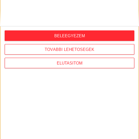
ORSZÁGSZERTE AJÁNLÓ
2026. augusztus 5.
Évekig tároltak a szabadban 600 tonna
BELEEGYEZEM
akkumulátort egy salgótarjáni
hulladéktelepen
TOVÁBBI LEHETŐSÉGEK
2026. augusztus 4.
ELUTASÍTOM
Strómanok és keresztapák a végeken –
Elcsalt vidékfejlesztési pénzek
nyomában
2026. július 30.
Lakópark, kórház, óvoda közelében
működik Kistarcsán az egyre bővülő
hulladéktelep
2026. július 29.