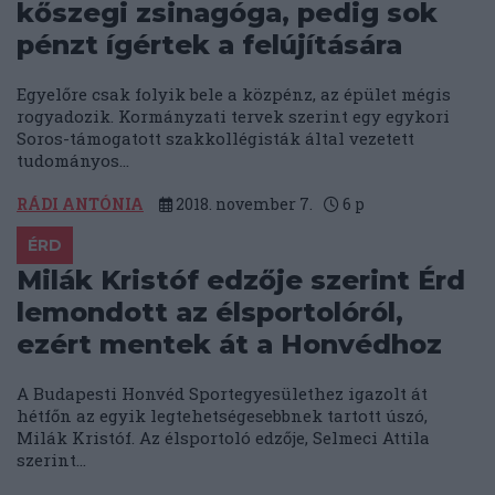
kőszegi zsinagóga, pedig sok
pénzt ígértek a felújítására
Egyelőre csak folyik bele a közpénz, az épület mégis
rogyadozik. Kormányzati tervek szerint egy egykori
Soros-támogatott szakkollégisták által vezetett
tudományos...
RÁDI ANTÓNIA
2018. november 7.
6
p
ÉRD
Milák Kristóf edzője szerint Érd
lemondott az élsportolóról,
ezért mentek át a Honvédhoz
A Budapesti Honvéd Sportegyesülethez igazolt át
hétfőn az egyik legtehetségesebbnek tartott úszó,
Milák Kristóf. Az élsportoló edzője, Selmeci Attila
szerint...