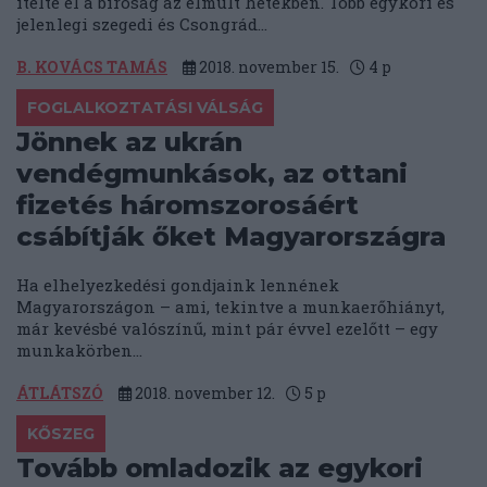
ítélte el a bíróság az elmúlt hetekben. Több egykori és
jelenlegi szegedi és Csongrád...
B. KOVÁCS TAMÁS
2018. november 15.
4
p
FOGLALKOZTATÁSI VÁLSÁG
Jönnek az ukrán
vendégmunkások, az ottani
fizetés háromszorosáért
csábítják őket Magyarországra
Ha elhelyezkedési gondjaink lennének
Magyarországon – ami, tekintve a munkaerőhiányt,
már kevésbé valószínű, mint pár évvel ezelőtt – egy
munkakörben...
ÁTLÁTSZÓ
2018. november 12.
5
p
KŐSZEG
Tovább omladozik az egykori