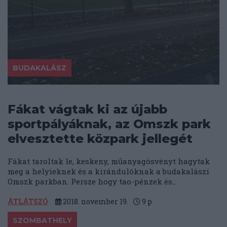
BUDAKALÁSZ
Fákat vágtak ki az újabb
sportpályáknak, az Omszk park
elvesztette közpark jellegét
Fákat taroltak le, keskeny, műanyagösvényt hagytak
meg a helyieknek és a kirándulóknak a budakalászi
Omszk parkban. Persze hogy tao-pénzek és...
ÁTLÁTSZÓ
2018. november 19.
9
p
SZOMBATHELY