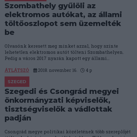
Szombathely gyűlöli az
elektromos autókat, az állami
töltőoszlopot sem üzemelték
be
Olvasónk keresett meg minket azzal, hogy szinte
lehetetlen elektromos autót tölteni Szombathelyen.
Pedig a város 2017 nyarán kapott egy állami...
ÁTLÁTSZÓ
2018. november 16.
4
p
SZEGED
Szegedi és Csongrád megyei
önkormányzati képviselők,
tisztségviselők a vádlottak
padján
Csongrád megye politikai közéletének több szereplőjét