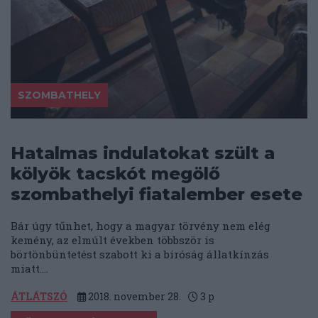
SZOMBATHELY
Hatalmas indulatokat szült a
kölyök tacskót megölő
szombathelyi fiatalember esete
Bár úgy tűnhet, hogy a magyar törvény nem elég
kemény, az elmúlt években többször is
börtönbüntetést szabott ki a bíróság állatkínzás
miatt....
ÁTLÁTSZÓ
2018. november 28.
3
p