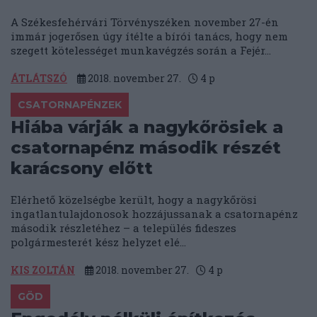
A Székesfehérvári Törvényszéken november 27-én
immár jogerősen úgy ítélte a bírói tanács, hogy nem
szegett kötelességet munkavégzés során a Fejér...
ÁTLÁTSZÓ
2018. november 27.
4
p
CSATORNAPÉNZEK
Hiába várják a nagykőrösiek a
csatornapénz második részét
karácsony előtt
Elérhető közelségbe került, hogy a nagykőrösi
ingatlantulajdonosok hozzájussanak a csatornapénz
második részletéhez – a település fideszes
polgármesterét kész helyzet elé...
KIS ZOLTÁN
2018. november 27.
4
p
GÖD