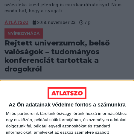
százaléka küzd jelenleg is munkaerőhiánnyal. Nem
csoda hát, hogy a nyugati...
ÁTLÁTSZÓ
2018. november 23.
7
p
NYÍREGYHÁZA
Rejtett univerzumok, belső
valóságok – tudományos
konferenciát tartottak a
drogokról
November 13-14-én a Nyíregyházi Egyetem
Történettudományi és Filozófia Intézete, valamint a
Magyar Történelmi Társulat Szabolcs-Szatmár-Bereg
Megyei Csoportja és nyíregyházi Jósa...
Az Ön adatainak védelme fontos a számunkra
ÁTLÁTSZÓ
2018. november 23.
15
p
Mi és partnereink tárolunk és/vagy férünk hozzá információkhoz
egy eszközön, például sütik formájában, és személyes adatokat
SZOMBATHELY
dolgozunk fel, például egyedi azonosítókat és standard
Többször is beharangozták a
információkat, amelyeket az eszköz személyre szabott