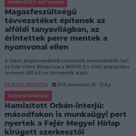
KÖRNYEZETI ÁRTALMAK
Magasfeszültségű
távvezetéket építenek az
alföldi tanyavilágban, az
érintettek perre mentek a
nyomvonal ellen
A rákos megbetegedések számának növekedésétől tart
az Erős Vidék Mozgalom a MAVIR Zrt. által megépíteni
tervezett 400 kV-os távvezeték miatt...
CSIKÁSZ BRIGITTA
2018. november 28.
8
p
SZÉKESFEHÉRVÁR
Hamisított Orbán-interjú:
másodfokon is munkaügyi pert
nyertek a Fejér Megyei Hírlap
kirúgott szerkesztői