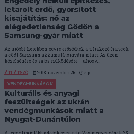
Engedély nélküli építkezés,
letarolt erdő, gyorsított
kisajátítás: nő az
elégedetlenség Gödön a
Samsung-gyár miatt
Az utóbbi hetekben egyre erősödtek a tiltakozó hangok
a gödi Samsung akkumulátorgyára miatt. Az üzem
közelségére és zajos működésére – ahogy...
ÁTLÁTSZÓ
2018. november 26.
5
p
VENDÉGMUNKÁSOK
Kulturális és anyagi
feszültségek az ukrán
vendégmunkások miatt a
Nyugat-Dunántúlon
A legoptimistább adatok szerint a Vas megyei cégek 75