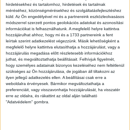
hirdetésekhez és tartalomhoz, hirdetések és tartalmak
Gothard-kastély felújítását,
méréséhez, közönségmérésekhez és szolgáltatásfejlesztéshez
közben az épület lassan
küld.
Az Ön engedélyével mi és a partnereink eszközleolvasásos
összedől
módszerrel szerzett pontos geolokációs adatokat és azonosítási
információkat is felhasználhatunk. A megfelelő helyre kattintva
hozzájárulhat ahhoz, hogy mi és a 1733 partnereink a fent
2020 előtt aligha készül el a szombathelyi Gothard-
leírtak szerint adatkezelést végezzünk. Másik lehetőségként a
kastély felújítása, pedig a politikusok már többször
megfelelő helyre kattintva elutasíthatja a hozzájárulást, vagy a
bejelentették, hogy küszöbön az átadás. Társadalmi...
hozzájárulás megadása előtt részletesebb információkhoz
juthat, és megváltoztathatja beállításait.
Felhívjuk figyelmét,
ÁTLÁTSZÓ
2018. november 22.
3
p
hogy személyes adatainak bizonyos kezeléséhez nem feltétlenül
EZZEL SZEMBEN A VALÓSÁG
szükséges az Ön hozzájárulása, de jogában áll tiltakozni az
ilyen jellegű adatkezelés ellen. A beállításai csak erre a
Helyreigazítás lett a vége a
weboldalra érvényesek. Bármikor megváltoztathatja a
Márki-Zay mögött rejtőzködő
preferenciáit, vagy visszavonhatja hozzájárulását, ha visszatér
milliomosokról szóló leleplező
erre az oldalra, és rákattint az oldal alján található
"Adatvédelem" gombra.
cikknek
Nyáron ígérte a hódmezővásárhelyi promenad.hu,
hogy leleplezi a Márki-Zay Péter mögött álló,
szerintük rejtőzködő milliomosokat, erről még akkor