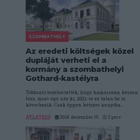
SZOMBATHELY
Az eredeti költségek közel
dupláját verheti el a
kormány a szombathelyi
Gothard-kastélyra
Többször bejelentették, hogy hamarosan készen
lesz, most úgy néz ki, 2021-re ez talán be is
következik. Csak éppen kétszer annyiba...
ÁTLÁTSZÓ
2018. december 19.
2
perc