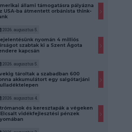
merikai állami támogatásra pályázna
z USA-ba átmentett orbánista think-
ank
2026. augusztus 5.
ejelentésünk nyomán 4 milliós
írságot szabtak ki a Szent Ágota
endere kapcsán
2026. augusztus 5.
vekig tároltak a szabadban 600
onna akkumulátort egy salgótarjáni
ulladéktelepen
2026. augusztus 4.
trómanok és keresztapák a végeken
 Elcsalt vidékfejlesztési pénzek
yomában