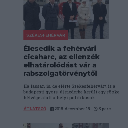
SZÉKESFEHÉRVÁR
Élesedik a fehérvári
cicaharc, az ellenzék
elhatárolódást vár a
rabszolgatörvénytől
Ha lassan is, de elérte Székesfehérvárt is a
budapesti gyors, új mederbe került egy röpke
hétvége alatt a helyi politikusok...
ÁTLÁTSZÓ
2018. december 18.
5
perc