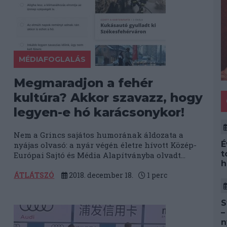
MÉDIAFOGLALÁS
Megmaradjon a fehér
kultúra? Akkor szavazz, hogy
legyen-e hó karácsonykor!
Nem a Grincs sajátos humorának áldozata a
É
nyájas olvasó: a nyár végén életre hívott Közép-
t
Európai Sajtó és Média Alapítványba olvadt...
h
ÁTLÁTSZÓ
2018. december 18.
1
perc
S
–
n