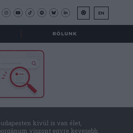
EN
RÓLUNK
udapesten kívül is van élet,
óorgánum viszont egyre kevesebb.