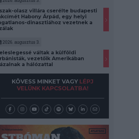
2026. augusztus 3.
szak-olasz villára cserélte budapesti
akcímét Habony Árpád, egy helyi
ngatlanos-dinasztiához vezetnek a
zálak
2026. augusztus 3.
eleslegessé váltak a külföldi
rbánisták, vezetőik Amerikában
ázalnak a hálózattal
KÖVESS MINKET VAGY
LÉPJ
VELÜNK KAPCSOLATBA!