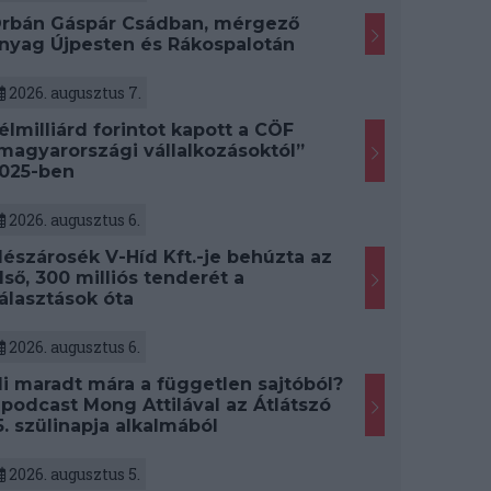
rbán Gáspár Csádban, mérgező
nyag Újpesten és Rákospalotán
2026. augusztus 7.
élmilliárd forintot kapott a CÖF
magyarországi vállalkozásoktól”
025-ben
2026. augusztus 6.
észárosék V-Híd Kft.-je behúzta az
lső, 300 milliós tenderét a
álasztások óta
2026. augusztus 6.
i maradt mára a független sajtóból?
 podcast Mong Attilával az Átlátszó
5. szülinapja alkalmából
2026. augusztus 5.