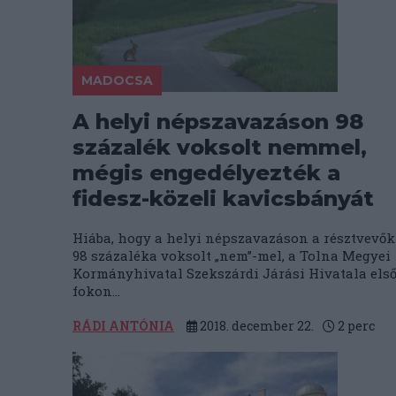
MADOCSA
A helyi népszavazáson 98
százalék voksolt nemmel,
mégis engedélyezték a
fidesz-közeli kavicsbányát
Hiába, hogy a helyi népszavazáson a résztvevők
98 százaléka voksolt „nem”-mel, a Tolna Megyei
Kormányhivatal Szekszárdi Járási Hivatala els
fokon...
RÁDI ANTÓNIA
2018. december 22.
2
perc