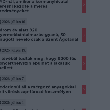
YD-nál, amikor a kormányhivatal
eresni kezdte a mérési
redményeket
2026. július 16.
árom év alatt 920
yermekbántalmazás-gyanú, 30
irúgott nevelő csak a Szent Ágotánál
2026. július 13.
 tévéből tudták meg, hogy 9000 fős
oncerthelyszín épülhet a lakásuk
ellett
2026. július 7.
edetlenül áll a mérgező anyagokkal
eli vörösiszap-tározó Neszmélyen
2026. július 2.