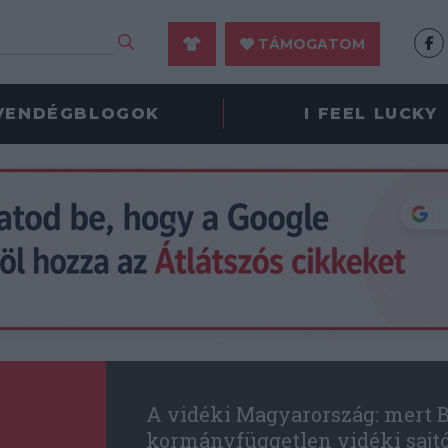
TÁMOGATOM
VENDÉGBLOGOK
I FEEL LUCKY
A vidéki Magyarország: mert B
kormányfüggetlen vidéki sajt