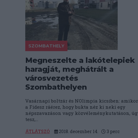
SZOMBATHELY
Megneszelte a lakótelepiek
haragját, meghátrált a
városvezetés
Szombathelyen
Vasárnapi boltzár és NOlimpia kicsiben: amikor
a Fidesz ráérez, hogy bukta néz ki neki egy
népszavazáson vagy közvéleménykutatáson, úg
tesz,...
ÁTLÁTSZÓ
2018. december 14.
3
perc