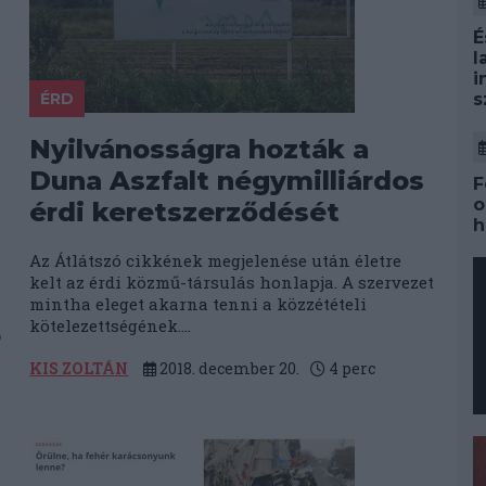
É
l
i
ÉRD
s
Nyilvánosságra hozták a
Duna Aszfalt négymilliárdos
F
o
érdi keretszerződését
h
Az Átlátszó cikkének megjelenése után életre
kelt az érdi közmű-társulás honlapja. A szervezet
mintha eleget akarna tenni a közzétételi
kötelezettségének....
ő
KIS ZOLTÁN
2018. december 20.
4
perc