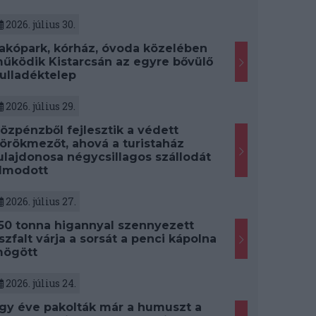
2026. július 30.
akópark, kórház, óvoda közelében
űködik Kistarcsán az egyre bővülő
ulladéktelep
2026. július 29.
özpénzből fejlesztik a védett
örökmezőt, ahová a turistaház
ulajdonosa négycsillagos szállodát
lmodott
2026. július 27.
50 tonna higannyal szennyezett
szfalt várja a sorsát a penci kápolna
ögött
2026. július 24.
gy éve pakolták már a humuszt a