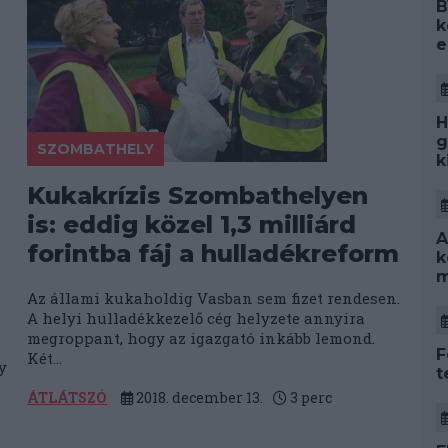
B
k
e
H
g
SZOMBATHELY
k
Kukakrízis Szombathelyen
is: eddig közel 1,3 milliárd
A
forintba fáj a hulladékreform
k
m
Az állami kukaholdig Vasban sem fizet rendesen.
A helyi hulladékkezelő cég helyzete annyira
megroppant, hogy az igazgató inkább lemond.
F
Két...
y
t
ÁTLÁTSZÓ
2018. december 13.
3
perc