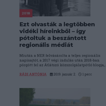
2018
Ezt olvasták a legtöbben
vidéki híreinkből – így
pótoltuk a beszántott
regionális médiát
Miután a NER felvásárolta a teljes regionális
napisajtót, a 2017 végi indulás után 2018-ban
pörgött fel az Átlátszó közszolgálatpótló blogja,..
RÁDI ANTÓNIA
2019. január 2.
1
perc