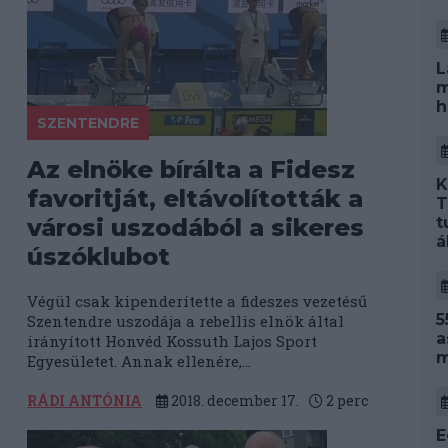
L
m
h
SZENTENDRE
Az elnöke bírálta a Fidesz
K
favoritját, eltávolították a
T
t
városi uszodából a sikeres
á
úszóklubot
Végül csak kipenderítette a fideszes vezetésű
5
Szentendre uszodája a rebellis elnök által
a
irányított Honvéd Kossuth Lajos Sport
m
Egyesületet. Annak ellenére,...
RÁDI ANTÓNIA
2018. december 17.
2
perc
E