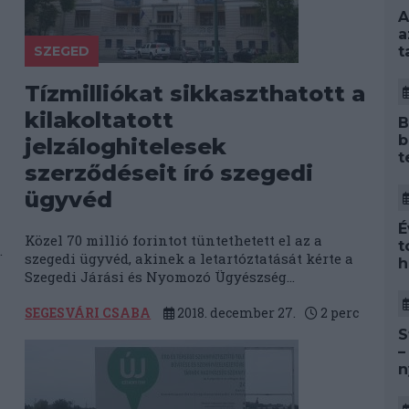
A
a
SZEGED
t
Tízmilliókat sikkaszthatott a
kilakoltatott
B
b
jelzáloghitelesek
t
szerződéseit író szegedi
ügyvéd
É
Közel 70 millió forintot tüntethetett el az a
t
.
szegedi ügyvéd, akinek a letartóztatását kérte a
h
Szegedi Járási és Nyomozó Ügyészség...
SEGESVÁRI CSABA
2018. december 27.
2
perc
S
–
n