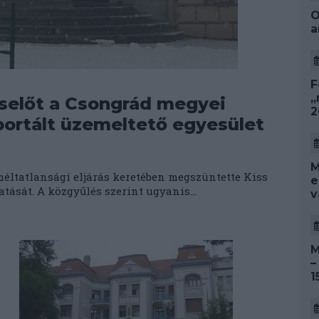
O
a
F
„
iselőt a Csongrád megyei
2
rportált üzemeltető egyesület
M
ltatlansági eljárás keretében megszüntette Kiss
e
tását. A közgyűlés szerint ugyanis...
v
M
–
1