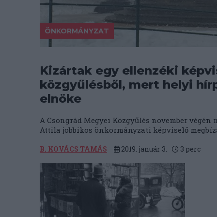
ÖNKORMÁNYZAT
Kizártak egy ellenzéki képv
közgyűlésből, mert helyi hí
elnöke
A Csongrád Megyei Közgyűlés november végén mé
Attila jobbikos önkormányzati képviselő megbíza
B. KOVÁCS TAMÁS
2019. január 3.
3
perc