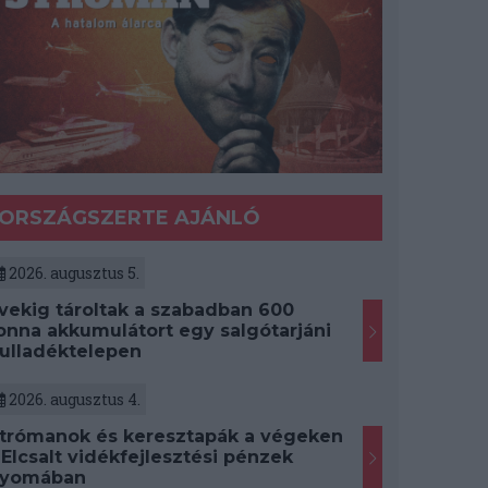
ORSZÁGSZERTE AJÁNLÓ
2026. augusztus 5.
vekig tároltak a szabadban 600
onna akkumulátort egy salgótarjáni
ulladéktelepen
2026. augusztus 4.
trómanok és keresztapák a végeken
 Elcsalt vidékfejlesztési pénzek
yomában