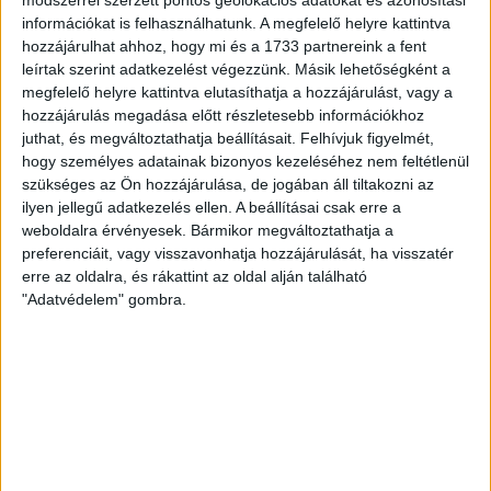
gyors, új mederbe került egy röpke hétvége alatt a helyi
információkat is felhasználhatunk. A megfelelő helyre kattintva
politikusok...
hozzájárulhat ahhoz, hogy mi és a 1733 partnereink a fent
leírtak szerint adatkezelést végezzünk. Másik lehetőségként a
ÁTLÁTSZÓ
2018. december 18.
5
p
megfelelő helyre kattintva elutasíthatja a hozzájárulást, vagy a
hozzájárulás megadása előtt részletesebb információkhoz
SZENTENDRE
juthat, és megváltoztathatja beállításait.
Felhívjuk figyelmét,
Az elnöke bírálta a Fidesz
hogy személyes adatainak bizonyos kezeléséhez nem feltétlenül
favoritját, eltávolították a
szükséges az Ön hozzájárulása, de jogában áll tiltakozni az
ilyen jellegű adatkezelés ellen. A beállításai csak erre a
városi uszodából a sikeres
weboldalra érvényesek. Bármikor megváltoztathatja a
úszóklubot
preferenciáit, vagy visszavonhatja hozzájárulását, ha visszatér
erre az oldalra, és rákattint az oldal alján található
Végül csak kipenderítette a fideszes vezetésű
"Adatvédelem" gombra.
Szentendre uszodája a rebellis elnök által irányított
Honvéd Kossuth Lajos Sport Egyesületet. Annak
ellenére,...
RÁDI ANTÓNIA
2018. december 17.
2
p
SZOMBATHELY
Megneszelte a lakótelepiek