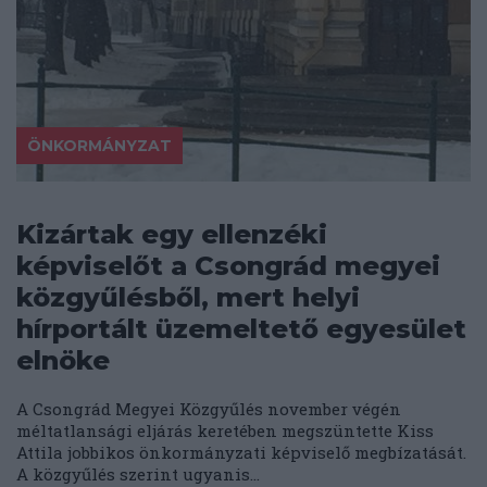
ÖNKORMÁNYZAT
Kizártak egy ellenzéki
képviselőt a Csongrád megyei
közgyűlésből, mert helyi
hírportált üzemeltető egyesület
elnöke
A Csongrád Megyei Közgyűlés november végén
méltatlansági eljárás keretében megszüntette Kiss
Attila jobbikos önkormányzati képviselő megbízatását.
A közgyűlés szerint ugyanis...