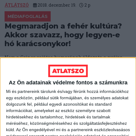
ÁTLÁTSZÓ
2018. december 19.
2
p
MÉDIAFOGLALÁS
Megmaradjon a fehér kultúra?
Akkor szavazz, hogy legyen-e
hó karácsonykor!
Nem a Grincs sajátos humorának áldozata a nyájas
olvasó: a nyár végén életre hívott Közép-Európai Sajtó
és Média Alapítványba olvadt...
ÁTLÁTSZÓ
2018. december 18.
1
p
Az Ön adatainak védelme fontos a számunkra
Mi és partnereink tárolunk és/vagy férünk hozzá információkhoz
SZÉKESFEHÉRVÁR
egy eszközön, például sütik formájában, és személyes adatokat
Élesedik a fehérvári cicaharc, az
dolgozunk fel, például egyedi azonosítókat és standard
ellenzék elhatárolódást vár a
információkat, amelyeket az eszköz személyre szabott
hirdetésekhez és tartalomhoz, hirdetések és tartalmak
rabszolgatörvénytől
méréséhez, közönségmérésekhez és szolgáltatásfejlesztéshez
küld.
Az Ön engedélyével mi és a partnereink eszközleolvasásos
Ha lassan is, de elérte Székesfehérvárt is a budapesti
módszerrel szerzett pontos geolokációs adatokat és azonosítási