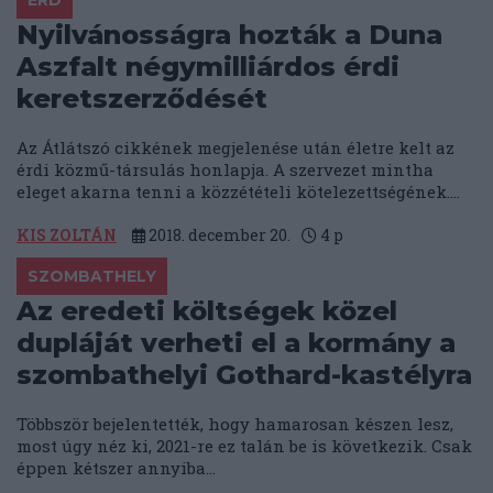
ÉRD
Nyilvánosságra hozták a Duna
Aszfalt négymilliárdos érdi
keretszerződését
Az Átlátszó cikkének megjelenése után életre kelt az
érdi közmű-társulás honlapja. A szervezet mintha
eleget akarna tenni a közzétételi kötelezettségének....
KIS ZOLTÁN
2018. december 20.
4
p
SZOMBATHELY
Az eredeti költségek közel
dupláját verheti el a kormány a
szombathelyi Gothard-kastélyra
Többször bejelentették, hogy hamarosan készen lesz,
most úgy néz ki, 2021-re ez talán be is következik. Csak
éppen kétszer annyiba...