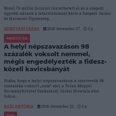
Közel 70 millió forintot tüntethetett el az a szegedi
ügyvéd, akinek a letartóztatását kérte a Szegedi Járási
és Nyomozó Ügyészség...
SEGESVÁRI CSABA
2018. december 27.
2
p
MADOCSA
A helyi népszavazáson 98
százalék voksolt nemmel,
mégis engedélyezték a fidesz-
közeli kavicsbányát
Hiába, hogy a helyi népszavazáson a résztvevők 98
százaléka voksolt „nem”-mel, a Tolna Megyei
Kormányhivatal Szekszárdi Járási Hivatala első
fokon...
RÁDI ANTÓNIA
2018. december 22.
2
p