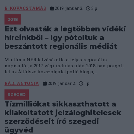
B. KOVÁCS TAMÁS
2019. január 3.
3
p
2018
Ezt olvasták a legtöbben vidéki
híreinkből – így pótoltuk a
beszántott regionális médiát
Miután a NER felvásárolta a teljes regionális
napisajtót, a 2017 végi indulás után 2018-ban pörgött
fel az Átlátszó közszolgálatpótló blogja,...
RÁDI ANTÓNIA
2019. január 2.
1
p
SZEGED
Tízmilliókat sikkaszthatott a
kilakoltatott jelzáloghitelesek
szerződéseit író szegedi
ügyvéd