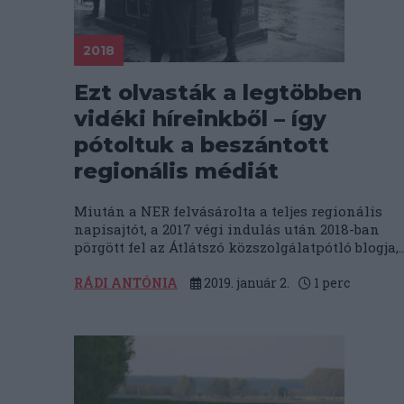
2018
Ezt olvasták a legtöbben
vidéki híreinkből – így
pótoltuk a beszántott
regionális médiát
Miután a NER felvásárolta a teljes regionális
napisajtót, a 2017 végi indulás után 2018-ban
pörgött fel az Átlátszó közszolgálatpótló blogja,..
RÁDI ANTÓNIA
2019. január 2.
1
perc