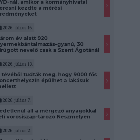
YD-nál, amikor a kormányhivatal
eresni kezdte a mérési
redményeket
2026. július 16.
árom év alatt 920
yermekbántalmazás-gyanú, 30
irúgott nevelő csak a Szent Ágotánál
2026. július 13.
 tévéből tudták meg, hogy 9000 fős
oncerthelyszín épülhet a lakásuk
ellett
2026. július 7.
edetlenül áll a mérgező anyagokkal
eli vörösiszap-tározó Neszmélyen
2026. július 2.