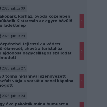
2026. július 30.
akópark, kórház, óvoda közelében
űködik Kistarcsán az egyre bővülő
ulladéktelep
2026. július 29.
özpénzből fejlesztik a védett
örökmezőt, ahová a turistaház
ulajdonosa négycsillagos szállodát
lmodott
2026. július 27.
50 tonna higannyal szennyezett
szfalt várja a sorsát a penci kápolna
ögött
2026. július 24.
gy éve pakolták már a humuszt a