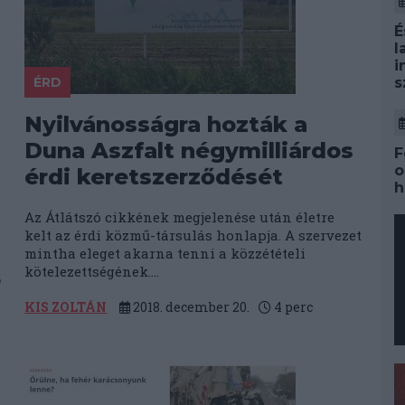
É
l
i
ÉRD
s
Nyilvánosságra hozták a
Duna Aszfalt négymilliárdos
F
o
érdi keretszerződését
h
Az Átlátszó cikkének megjelenése után életre
kelt az érdi közmű-társulás honlapja. A szervezet
mintha eleget akarna tenni a közzétételi
kötelezettségének....
ő
KIS ZOLTÁN
2018. december 20.
4
perc