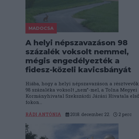
MADOCSA
A helyi népszavazáson 98
százalék voksolt nemmel,
mégis engedélyezték a
fidesz-közeli kavicsbányát
Hiába, hogy a helyi népszavazáson a résztvevők
98 százaléka voksolt „nem”-mel, a Tolna Megyei
Kormányhivatal Szekszárdi Járási Hivatala els
fokon...
RÁDI ANTÓNIA
2018. december 22.
2
perc