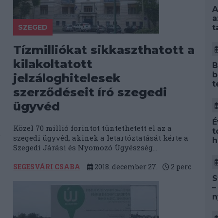
A
a
SZEGED
t
Tízmilliókat sikkaszthatott a
kilakoltatott
B
b
jelzáloghitelesek
t
szerződéseit író szegedi
ügyvéd
É
Közel 70 millió forintot tüntethetett el az a
t
.
szegedi ügyvéd, akinek a letartóztatását kérte a
h
Szegedi Járási és Nyomozó Ügyészség...
SEGESVÁRI CSABA
2018. december 27.
2
perc
S
–
n