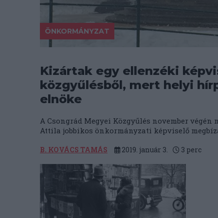
ÖNKORMÁNYZAT
Kizártak egy ellenzéki képv
közgyűlésből, mert helyi hí
elnöke
A Csongrád Megyei Közgyűlés november végén mé
Attila jobbikos önkormányzati képviselő megbíza
B. KOVÁCS TAMÁS
2019. január 3.
3
perc