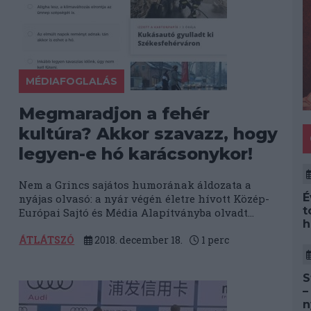
MÉDIAFOGLALÁS
Megmaradjon a fehér
kultúra? Akkor szavazz, hogy
legyen-e hó karácsonykor!
Nem a Grincs sajátos humorának áldozata a
É
nyájas olvasó: a nyár végén életre hívott Közép-
t
Európai Sajtó és Média Alapítványba olvadt...
h
ÁTLÁTSZÓ
2018. december 18.
1
perc
S
–
n