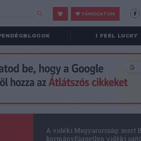
TÁMOGATOM
VENDÉGBLOGOK
I FEEL LUCKY
A vidéki Magyarország: mert B
kormányfüggetlen vidéki sajt