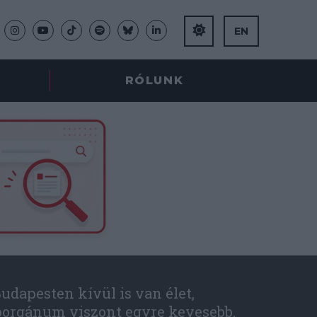
EN
RÓLUNK
udapesten kívül is van élet,
óorgánum viszont egyre kevesebb.