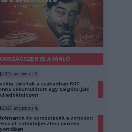
ORSZÁGSZERTE AJÁNLÓ
2026. augusztus 5.
vekig tároltak a szabadban 600
onna akkumulátort egy salgótarjáni
ulladéktelepen
2026. augusztus 4.
trómanok és keresztapák a végeken
 Elcsalt vidékfejlesztési pénzek
yomában