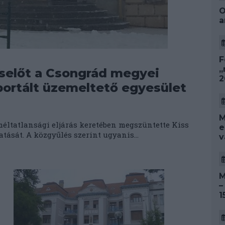
O
a
F
„
iselőt a Csongrád megyei
2
rportált üzemeltető egyesület
M
ltatlansági eljárás keretében megszüntette Kiss
e
tását. A közgyűlés szerint ugyanis...
v
M
–
1