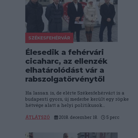
SZÉKESFEHÉRVÁR
Élesedik a fehérvári
cicaharc, az ellenzék
elhatárolódást vár a
rabszolgatörvénytől
Ha lassan is, de elérte Székesfehérvárt is a
budapesti gyors, új mederbe került egy röpke
hétvége alatt a helyi politikusok...
ÁTLÁTSZÓ
2018. december 18.
5
perc