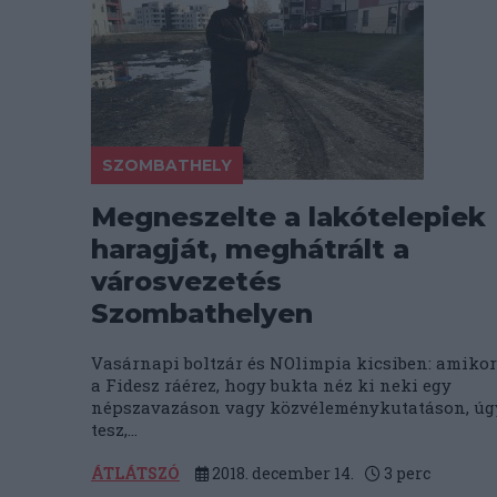
SZOMBATHELY
Megneszelte a lakótelepiek
haragját, meghátrált a
városvezetés
Szombathelyen
Vasárnapi boltzár és NOlimpia kicsiben: amikor
a Fidesz ráérez, hogy bukta néz ki neki egy
népszavazáson vagy közvéleménykutatáson, úg
tesz,...
ÁTLÁTSZÓ
2018. december 14.
3
perc