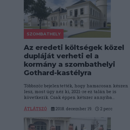
SZOMBATHELY
Az eredeti költségek közel
dupláját verheti el a
kormány a szombathelyi
Gothard-kastélyra
Többször bejelentették, hogy hamarosan készen
lesz, most úgy néz ki, 2021-re ez talán be is
következik. Csak éppen kétszer annyiba...
ÁTLÁTSZÓ
2018. december 19.
2
perc