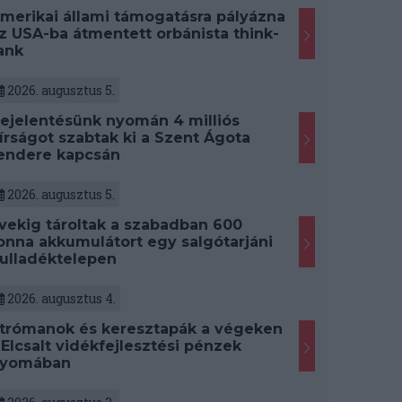
merikai állami támogatásra pályázna
z USA-ba átmentett orbánista think-
ank
2026. augusztus 5.
ejelentésünk nyomán 4 milliós
írságot szabtak ki a Szent Ágota
endere kapcsán
2026. augusztus 5.
vekig tároltak a szabadban 600
onna akkumulátort egy salgótarjáni
ulladéktelepen
2026. augusztus 4.
trómanok és keresztapák a végeken
 Elcsalt vidékfejlesztési pénzek
yomában