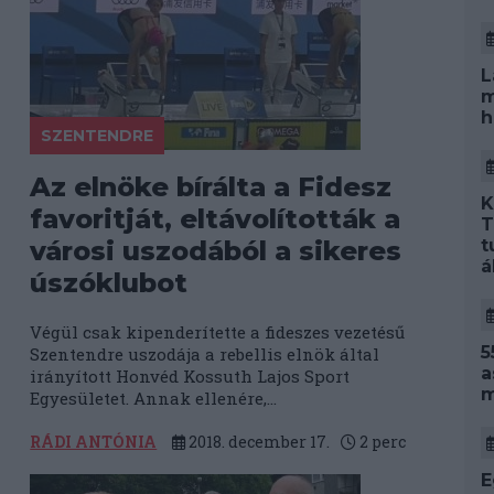
L
m
h
SZENTENDRE
Az elnöke bírálta a Fidesz
K
favoritját, eltávolították a
T
t
városi uszodából a sikeres
á
úszóklubot
Végül csak kipenderítette a fideszes vezetésű
5
Szentendre uszodája a rebellis elnök által
a
irányított Honvéd Kossuth Lajos Sport
m
Egyesületet. Annak ellenére,...
RÁDI ANTÓNIA
2018. december 17.
2
perc
E