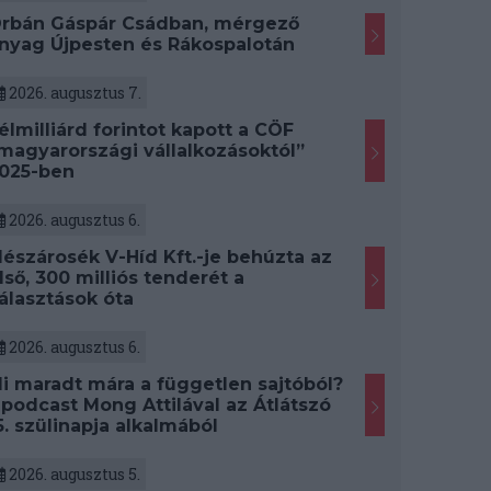
rbán Gáspár Csádban, mérgező
nyag Újpesten és Rákospalotán
2026. augusztus 7.
élmilliárd forintot kapott a CÖF
magyarországi vállalkozásoktól”
025-ben
2026. augusztus 6.
észárosék V-Híd Kft.-je behúzta az
lső, 300 milliós tenderét a
álasztások óta
2026. augusztus 6.
i maradt mára a független sajtóból?
 podcast Mong Attilával az Átlátszó
5. szülinapja alkalmából
2026. augusztus 5.