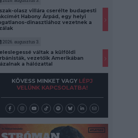
2026. augusztus 3.
szak-olasz villára cserélte budapesti
akcímét Habony Árpád, egy helyi
ngatlanos-dinasztiához vezetnek a
zálak
2026. augusztus 3.
eleslegessé váltak a külföldi
rbánisták, vezetőik Amerikában
ázalnak a hálózattal
KÖVESS MINKET VAGY
LÉPJ
VELÜNK KAPCSOLATBA!