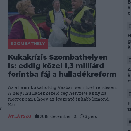
B
k
e
H
g
SZOMBATHELY
k
Kukakrízis Szombathelyen
is: eddig közel 1,3 milliárd
A
forintba fáj a hulladékreform
k
m
Az állami kukaholdig Vasban sem fizet rendesen.
A helyi hulladékkezelő cég helyzete annyira
megroppant, hogy az igazgató inkább lemond.
F
Két...
y
t
ÁTLÁTSZÓ
2018. december 13.
3
perc