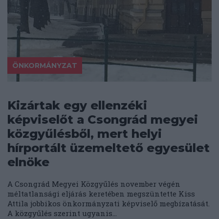
ÖNKORMÁNYZAT
Kizártak egy ellenzéki
képviselőt a Csongrád megyei
közgyűlésből, mert helyi
hírportált üzemeltető egyesület
elnöke
A Csongrád Megyei Közgyűlés november végén
méltatlansági eljárás keretében megszüntette Kiss
Attila jobbikos önkormányzati képviselő megbízatását.
A közgyűlés szerint ugyanis...