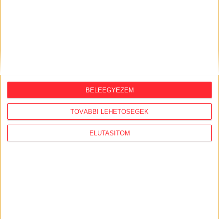
ORSZÁGSZERTE AJÁNLÓ
2026. augusztus 5.
Évekig tároltak a szabadban 600 tonna
BELEEGYEZEM
akkumulátort egy salgótarjáni
hulladéktelepen
TOVÁBBI LEHETŐSÉGEK
2026. augusztus 4.
ELUTASÍTOM
Strómanok és keresztapák a végeken –
Elcsalt vidékfejlesztési pénzek
nyomában
2026. július 30.
Lakópark, kórház, óvoda közelében
működik Kistarcsán az egyre bővülő