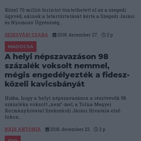
Közel 70 millió forintot tüntethetett el az a szegedi
ügyvéd, akinek a letartóztatását kérte a Szegedi Járási
és Nyomozó Ügyészség...
SEGESVÁRI CSABA
2018. december 27.
2
p
MADOCSA
A helyi népszavazáson 98
százalék voksolt nemmel,
mégis engedélyezték a fidesz-
közeli kavicsbányát
Hiába, hogy a helyi népszavazáson a résztvevők 98
százaléka voksolt „nem”-mel, a Tolna Megyei
Kormányhivatal Szekszárdi Járási Hivatala első
fokon...
RÁDI ANTÓNIA
2018. december 22.
2
p