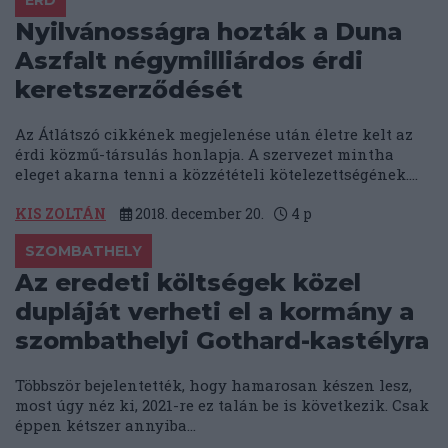
ÉRD
Nyilvánosságra hozták a Duna
Aszfalt négymilliárdos érdi
keretszerződését
Az Átlátszó cikkének megjelenése után életre kelt az
érdi közmű-társulás honlapja. A szervezet mintha
eleget akarna tenni a közzétételi kötelezettségének....
KIS ZOLTÁN
2018. december 20.
4
p
SZOMBATHELY
Az eredeti költségek közel
dupláját verheti el a kormány a
szombathelyi Gothard-kastélyra
Többször bejelentették, hogy hamarosan készen lesz,
most úgy néz ki, 2021-re ez talán be is következik. Csak
éppen kétszer annyiba...