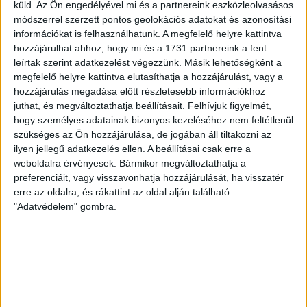
küld.
Az Ön engedélyével mi és a partnereink eszközleolvasásos
gyors, új mederbe került egy röpke hétvége alatt a helyi
módszerrel szerzett pontos geolokációs adatokat és azonosítási
politikusok...
információkat is felhasználhatunk. A megfelelő helyre kattintva
ÁTLÁTSZÓ
2018. december 18.
5
p
hozzájárulhat ahhoz, hogy mi és a 1731 partnereink a fent
leírtak szerint adatkezelést végezzünk. Másik lehetőségként a
SZENTENDRE
megfelelő helyre kattintva elutasíthatja a hozzájárulást, vagy a
Az elnöke bírálta a Fidesz
hozzájárulás megadása előtt részletesebb információkhoz
juthat, és megváltoztathatja beállításait.
Felhívjuk figyelmét,
favoritját, eltávolították a
hogy személyes adatainak bizonyos kezeléséhez nem feltétlenül
városi uszodából a sikeres
szükséges az Ön hozzájárulása, de jogában áll tiltakozni az
ilyen jellegű adatkezelés ellen. A beállításai csak erre a
úszóklubot
weboldalra érvényesek. Bármikor megváltoztathatja a
preferenciáit, vagy visszavonhatja hozzájárulását, ha visszatér
Végül csak kipenderítette a fideszes vezetésű
erre az oldalra, és rákattint az oldal alján található
Szentendre uszodája a rebellis elnök által irányított
"Adatvédelem" gombra.
Honvéd Kossuth Lajos Sport Egyesületet. Annak
ellenére,...
RÁDI ANTÓNIA
2018. december 17.
2
p
SZOMBATHELY
Megneszelte a lakótelepiek