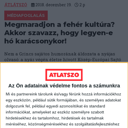
ÁTLÁTSZÓ
2018. december 19.
2
p
MÉDIAFOGLALÁS
Megmaradjon a fehér kultúra?
Akkor szavazz, hogy legyen-e
hó karácsonykor!
Nem a Grincs sajátos humorának áldozata a nyájas
olvasó: a nyár végén életre hívott Közép-Európai Sajtó
és Média Alapítványba olvadt...
ÁTLÁTSZÓ
2018. december 18.
1
p
Az Ön adatainak védelme fontos a számunkra
SZÉKESFEHÉRVÁR
Mi és partnereink tárolunk és/vagy férünk hozzá információkhoz
Élesedik a fehérvári cicaharc, az
egy eszközön, például sütik formájában, és személyes adatokat
ellenzék elhatárolódást vár a
dolgozunk fel, például egyedi azonosítókat és standard
rabszolgatörvénytől
információkat, amelyeket az eszköz személyre szabott
hirdetésekhez és tartalomhoz, hirdetések és tartalmak
méréséhez, közönségmérésekhez és szolgáltatásfejlesztéshez
Ha lassan is, de elérte Székesfehérvárt is a budapesti