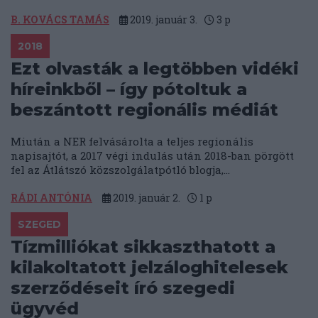
B. KOVÁCS TAMÁS
2019. január 3.
3
p
2018
Ezt olvasták a legtöbben vidéki
híreinkből – így pótoltuk a
beszántott regionális médiát
Miután a NER felvásárolta a teljes regionális
napisajtót, a 2017 végi indulás után 2018-ban pörgött
fel az Átlátszó közszolgálatpótló blogja,...
RÁDI ANTÓNIA
2019. január 2.
1
p
SZEGED
Tízmilliókat sikkaszthatott a
kilakoltatott jelzáloghitelesek
szerződéseit író szegedi
ügyvéd