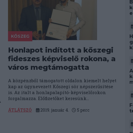
B
k
e
H
KŐSZEG
g
k
Honlapot indított a kőszegi
fideszes képviselő rokona, a
város megtámogatta
A
k
A közpénzből támogatott oldalon kiemelt helyet
m
kap az úgynevezett Kőszegi sör népszerűsítése
is. Az italt a honlapalapító-képviselőrokon
forgalmazza. Előfizetőket keresünk...
A
F
ÁTLÁTSZÓ
2019. január 4.
5
perc
t