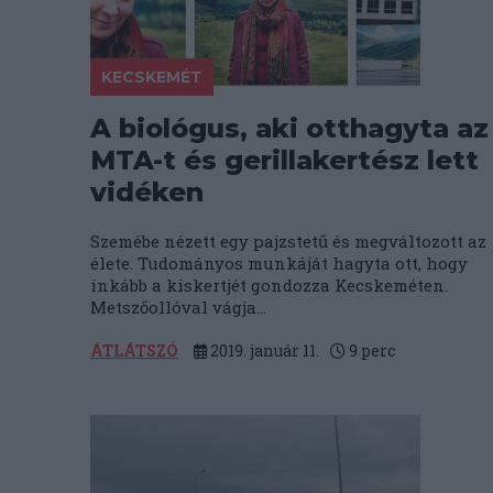
KECSKEMÉT
A biológus, aki otthagyta az
MTA-t és gerillakertész lett
vidéken
Szemébe nézett egy pajzstetű és megváltozott az
élete. Tudományos munkáját hagyta ott, hogy
inkább a kiskertjét gondozza Kecskeméten.
Metszőollóval vágja...
ÁTLÁTSZÓ
2019. január 11.
9
perc