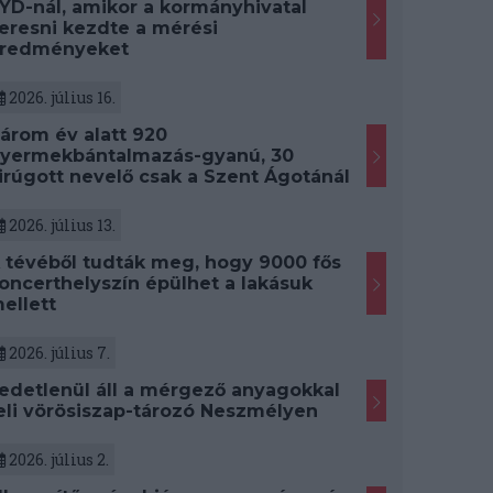
YD-nál, amikor a kormányhivatal
eresni kezdte a mérési
redményeket
2026. július 16.
árom év alatt 920
yermekbántalmazás-gyanú, 30
irúgott nevelő csak a Szent Ágotánál
2026. július 13.
 tévéből tudták meg, hogy 9000 fős
oncerthelyszín épülhet a lakásuk
ellett
2026. július 7.
edetlenül áll a mérgező anyagokkal
eli vörösiszap-tározó Neszmélyen
2026. július 2.