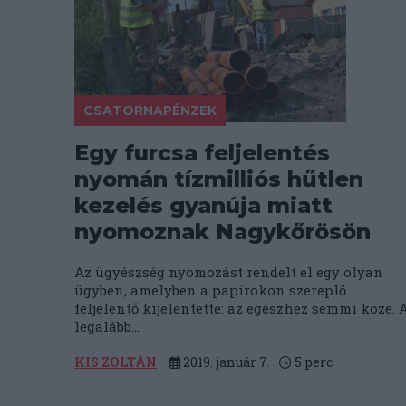
CSATORNAPÉNZEK
Egy furcsa feljelentés
nyomán tízmilliós hűtlen
kezelés gyanúja miatt
nyomoznak Nagykőrösön
Az ügyészség nyomozást rendelt el egy olyan
ügyben, amelyben a papírokon szereplő
feljelentő kijelentette: az egészhez semmi köze. 
legalább...
KIS ZOLTÁN
2019. január 7.
5
perc