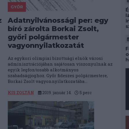
GYŐR
É
l
z
Adatnyilvánossági per: egy
i
s
bíró zárolta Borkai Zsolt,
győri polgármester
vagyonnyilatkozatát
F
o
Az egykori olimpiai bizottsági elnök városi
h
adminisztrációjában sajátosan viszonyulnak az
egyik legfontosabb alkotmányos
szabadságjoghoz. Győr fideszes polgármestere,
Borkai Zsolt vagyonnyilatkozatába...
KIS ZOLTÁN
2019. január 14.
5
perc