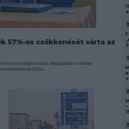
O
a
F
„
ek 57%-os csökkenését várta az
2
ó forint európai uniós támogatást a város
M
itelezését az Elios...
e
v
M
–
1