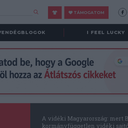
TÁMOGATOM
VENDÉGBLOGOK
I FEEL LUCKY
A vidéki Magyarország: mert B
kormányfüggetlen vidéki sajt