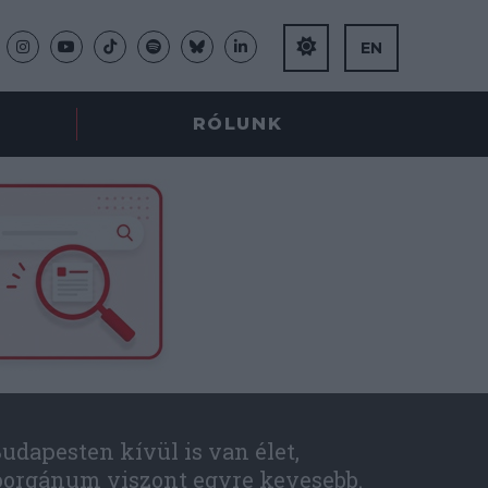
EN
RÓLUNK
udapesten kívül is van élet,
óorgánum viszont egyre kevesebb.