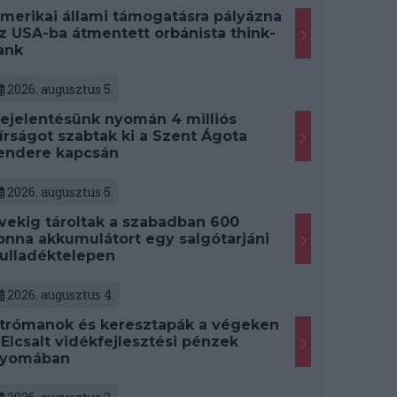
merikai állami támogatásra pályázna
z USA-ba átmentett orbánista think-
ank
2026. augusztus 5.
ejelentésünk nyomán 4 milliós
írságot szabtak ki a Szent Ágota
endere kapcsán
2026. augusztus 5.
vekig tároltak a szabadban 600
onna akkumulátort egy salgótarjáni
ulladéktelepen
2026. augusztus 4.
trómanok és keresztapák a végeken
 Elcsalt vidékfejlesztési pénzek
yomában