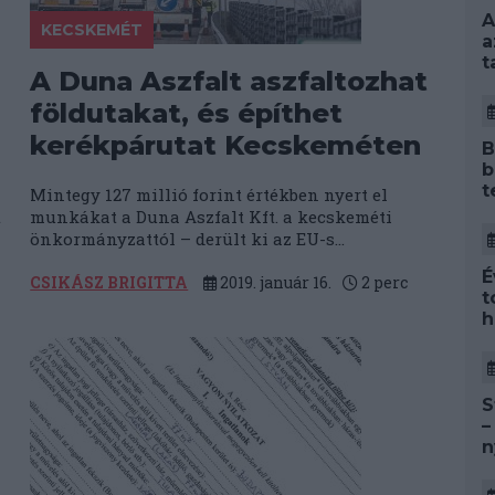
A
KECSKEMÉT
a
t
A Duna Aszfalt aszfaltozhat
földutakat, és építhet
kerékpárutat Kecskeméten
B
b
t
Mintegy 127 millió forint értékben nyert el
t
munkákat a Duna Aszfalt Kft. a kecskeméti
önkormányzattól – derült ki az EU-s...
É
CSIKÁSZ BRIGITTA
2019. január 16.
2
perc
t
h
S
–
n