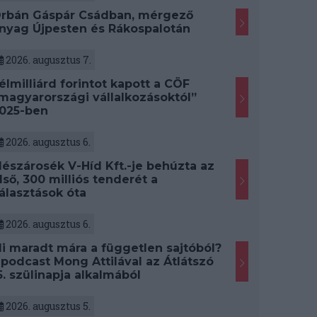
rbán Gáspár Csádban, mérgező
nyag Újpesten és Rákospalotán
2026. augusztus 7.
élmilliárd forintot kapott a CÖF
magyarországi vállalkozásoktól”
025-ben
2026. augusztus 6.
észárosék V-Híd Kft.-je behúzta az
lső, 300 milliós tenderét a
álasztások óta
2026. augusztus 6.
i maradt mára a független sajtóból?
 podcast Mong Attilával az Átlátszó
5. szülinapja alkalmából
2026. augusztus 5.