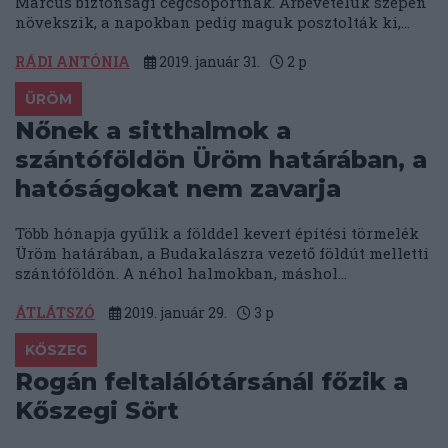
Marcus biztonsági cégcsoportnak. Árbevételük szépen
növekszik, a napokban pedig maguk posztolták ki,...
RÁDI ANTÓNIA
2019. január 31.
2
p
ÜRÖM
Nőnek a sitthalmok a
szántóföldön Üröm határában, a
hatóságokat nem zavarja
Több hónapja gyűlik a földdel kevert építési törmelék
Üröm határában, a Budakalászra vezető földút melletti
szántóföldön. A néhol halmokban, máshol...
ÁTLÁTSZÓ
2019. január 29.
3
p
KŐSZEG
Rogán feltalálótársánál főzik a
Kőszegi Sört