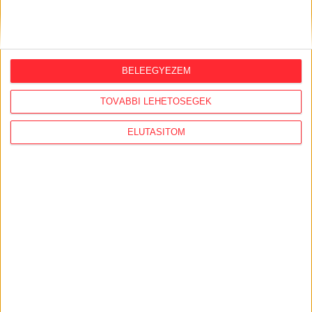
2026. augusztus 5.
Évekig tároltak a szabadban 600 tonna
akkumulátort egy salgótarjáni
hulladéktelepen
BELEEGYEZEM
2026. augusztus 4.
TOVÁBBI LEHETŐSÉGEK
Strómanok és keresztapák a végeken –
ELUTASÍTOM
Elcsalt vidékfejlesztési pénzek
nyomában
2026. július 30.
Lakópark, kórház, óvoda közelében
működik Kistarcsán az egyre bővülő
hulladéktelep
2026. július 29.
Közpénzből fejlesztik a védett
Törökmezőt, ahová a turistaház
tulajdonosa négycsillagos szállodát