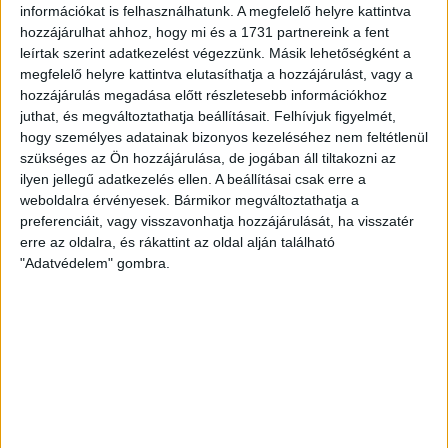
KÖZOKTATÁS
információkat is felhasználhatunk. A megfelelő helyre kattintva
Dunakeszire ejtőernyőzött a
hozzájárulhat ahhoz, hogy mi és a 1731 partnereink a fent
leírtak szerint adatkezelést végezzünk. Másik lehetőségként a
diósjenői kompetenciakirály
megfelelő helyre kattintva elutasíthatja a hozzájárulást, vagy a
hozzájárulás megadása előtt részletesebb információkhoz
Dunakeszin lett igazgatóhelyettes és történelemtanár
juthat, és megváltoztathatja beállításait.
Felhívjuk figyelmét,
annak az diósjenői általános iskolának a korábbi
hogy személyes adatainak bizonyos kezeléséhez nem feltétlenül
igazgatója, ahol a simligyanús kompetencia-felmérés
szükséges az Ön hozzájárulása, de jogában áll tiltakozni az
is történt. A...
ilyen jellegű adatkezelés ellen. A beállításai csak erre a
weboldalra érvényesek. Bármikor megváltoztathatja a
RÁDI ANTÓNIA
2019. január 21.
3
p
preferenciáit, vagy visszavonhatja hozzájárulását, ha visszatér
erre az oldalra, és rákattint az oldal alján található
SZOMBATHELY
"Adatvédelem" gombra.
Tíz évre pályáztak, mégis 15 éve
üzemelteti egy Fidesz-közeli
cég a szombathelyi mozi
büféjét
Potom pénzt, havi alig netto 370 ezer forintot fizet a
bérlő a városi ingatlanért. A cég ugyan veszteséges és
adóvégrehajtás...