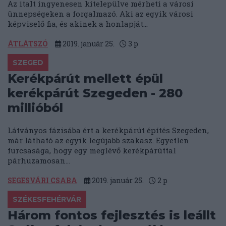
Az italt ingyenesen kitelepülve mérheti a városi
ünnepségeken a forgalmazó. Aki az egyik városi
képviselő fia, és akinek a honlapját...
ÁTLÁTSZÓ
2019. január 25.
3
p
SZEGED
Kerékpárút mellett épül
kerékpárút Szegeden - 280
millióból
Látványos fázisába ért a kerékpárút építés Szegeden,
már látható az egyik legújabb szakasz. Egyetlen
furcsasága, hogy egy meglévő kerékpárúttal
párhuzamosan...
SEGESVÁRI CSABA
2019. január 25.
2
p
SZÉKESFEHÉRVÁR
Három fontos fejlesztés is leállt