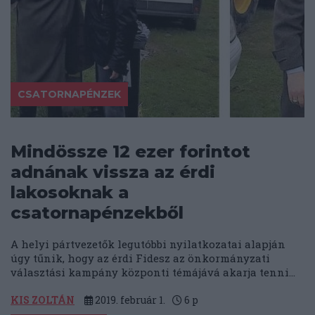
CSATORNAPÉNZEK
Mindössze 12 ezer forintot
adnának vissza az érdi
lakosoknak a
csatornapénzekből
A helyi pártvezetők legutóbbi nyilatkozatai alapján
úgy tűnik, hogy az érdi Fidesz az önkormányzati
választási kampány központi témájává akarja tenni...
KIS ZOLTÁN
2019. február 1.
6
p