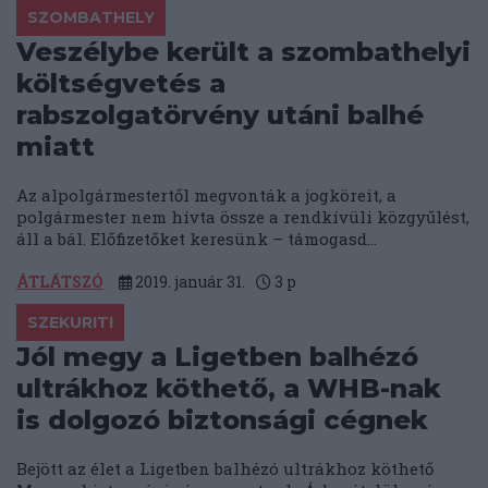
SZOMBATHELY
Veszélybe került a szombathelyi
költségvetés a
rabszolgatörvény utáni balhé
miatt
Az alpolgármestertől megvonták a jogköreit, a
polgármester nem hívta össze a rendkívüli közgyűlést,
áll a bál. Előfizetőket keresünk – támogasd...
ÁTLÁTSZÓ
2019. január 31.
3
p
SZEKURITI
Jól megy a Ligetben balhézó
ultrákhoz köthető, a WHB-nak
is dolgozó biztonsági cégnek
Bejött az élet a Ligetben balhézó ultrákhoz köthető