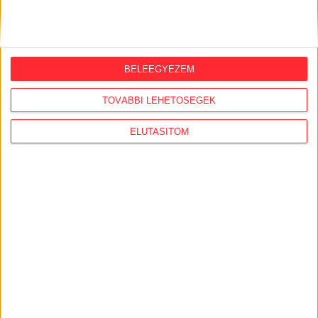
ORSZÁGSZERTE AJÁNLÓ
2026. augusztus 5.
BELEEGYEZEM
Évekig tároltak a szabadban 600 tonna
akkumulátort egy salgótarjáni
TOVÁBBI LEHETŐSÉGEK
hulladéktelepen
ELUTASÍTOM
2026. augusztus 4.
Strómanok és keresztapák a végeken –
Elcsalt vidékfejlesztési pénzek
nyomában
2026. július 30.
Lakópark, kórház, óvoda közelében
működik Kistarcsán az egyre bővülő
hulladéktelep
2026. július 29.