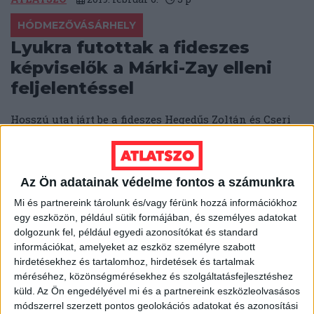
HÓDMEZŐVÁSÁRHELY
Lyukra futottak a fideszes
képviselők a Márki-Zay elleni
feljelentéssel
Hosszú utat járt be a fideszes Hegedűs Zoltán és Cseri
Tamás feljelentése: Márki-Zay Pétert a híressé vált
Göbl-levél miatt mószerolták...
SEGESVÁRI CSABA
2019. február 5.
2
p
Az Ön adatainak védelme fontos a számunkra
MISKOLC
Mi és partnereink tárolunk és/vagy férünk hozzá információkhoz
egy eszközön, például sütik formájában, és személyes adatokat
Kommunikációs terv van, főtér
dolgozunk fel, például egyedi azonosítókat és standard
továbbra sincs Miskolcon
információkat, amelyeket az eszköz személyre szabott
hirdetésekhez és tartalomhoz, hirdetések és tartalmak
Lóhalálában keresi a kivitelezőt a miskolci
méréséhez, közönségmérésekhez és szolgáltatásfejlesztéshez
önkormányzat a város új főterének kialakítására. Már
küld.
Az Ön engedélyével mi és a partnereink eszközleolvasásos
2011-ben beígérték, de 2019 elején még egy...
módszerrel szerzett pontos geolokációs adatokat és azonosítási