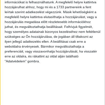
információkat is felhasználhatunk. A megfelelő helyre kattintva
PUSZTAI LÁSZLÓ
2019. február 5.
3
p
hozzájárulhat ahhoz, hogy mi és a 1733 partnereink a fent
leírtak szerint adatkezelést végezzünk. Másik lehetőségként a
ÖNKORMÁNYZAT
megfelelő helyre kattintva elutasíthatja a hozzájárulást, vagy a
A bíróság elkaszálta a Csongrád
hozzájárulás megadása előtt részletesebb információkhoz
juthat, és megváltoztathatja beállításait.
Felhívjuk figyelmét,
Megyei Közgyűlés döntését a
hogy személyes adatainak bizonyos kezeléséhez nem feltétlenül
jobbikos Kiss Attila ügyében
szükséges az Ön hozzájárulása, de jogában áll tiltakozni az
ilyen jellegű adatkezelés ellen. A beállításai csak erre a
Formai okokra hivatkozva megsemmisítette a Szegedi
weboldalra érvényesek. Bármikor megváltoztathatja a
Közigazgatási és Munkaügyi Bíróság a Csongrád
preferenciáit, vagy visszavonhatja hozzájárulását, ha visszatér
Megyei Közgyűlés azon határozatát, amelyet a jobbikos
erre az oldalra, és rákattint az oldal alján található
Kiss...
"Adatvédelem" gombra.
B. KOVÁCS TAMÁS
2019. február 4.
3
p
GÖD
Alig döcög a gödi Samsung-gyár
fejlesztése, Tuzson Bence
mégis mesés bevételt jósol