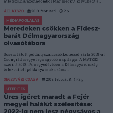
atlatszo.hu/azenadombol Már megint kilyukadt a...
ÁTLÁTSZÓ
2019. február 9.
2
p
MÉDIAFOGLALÁS
Meredeken csökken a Fidesz-
barát Délmagyarország
olvasótábora
Sosem látott példányszámcsökkenéssel zárta 2018-at
Csongrád megye legnagyobb napilapja. A MATESZ
szerint 2018. IV. negyedévében a Délmagyarország
értékesített példányainak száma...
SEGESVÁRI CSABA
2019. február 8.
2
p
ÚTÉPÍTÉS
Üres ígéret maradt a Fejér
megyei halálút szélesítése:
2022-ig nem lesz négysávos a