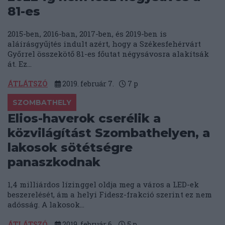
81-es
2015-ben, 2016-ban, 2017-ben, és 2019-ben is
aláírásgyűjtés indult azért, hogy a Székesfehérvárt
Győrrel összekötő 81-es főutat négysávosra alakítsák
át. Ez...
ÁTLÁTSZÓ
2019. február 7.
7
p
SZOMBATHELY
Elios-haverok cserélik a
közvilágítást Szombathelyen, a
lakosok sötétségre
panaszkodnak
1,4 milliárdos lízinggel oldja meg a város a LED-ek
beszerelését, ám a helyi Fidesz-frakció szerint ez nem
adósság. A lakosok...
ÁTLÁTSZÓ
2019. február 6.
5
p