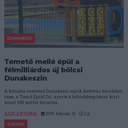
DUNAKESZI
Temető mellé épül a
félmilliárdos új bölcsi
Dunakeszin
A fideszes vezetésű Dunakeszi egyik kedvenc beruházó
cége, a Trend Építő Zrt. nyerte a bölcsődeépítésre kiírt
közel 520 millió forintos...
RÁDI ANTÓNIA
2019. február 12.
2
p
SZEGED