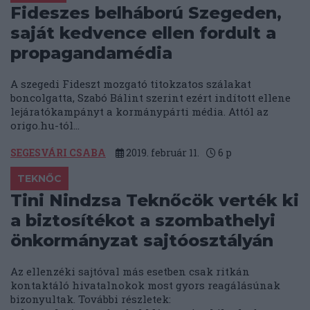
Fideszes belháború Szegeden,
saját kedvence ellen fordult a
propagandamédia
A szegedi Fideszt mozgató titokzatos szálakat
boncolgatta, Szabó Bálint szerint ezért indított ellene
lejáratókampányt a kormánypárti média. Attól az
origo.hu-tól...
SEGESVÁRI CSABA
2019. február 11.
6
p
TEKNŐC
Tini Nindzsa Teknőcök verték ki
a biztosítékot a szombathelyi
önkormányzat sajtóosztályán
Az ellenzéki sajtóval más esetben csak ritkán
kontaktáló hivatalnokok most gyors reagálásúnak
bizonyultak. További részletek: