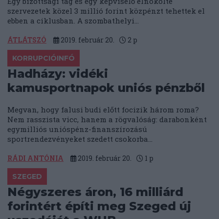
Egy bizottsági tag és egy képviselő elnökölte
szervezetek közel 3 millió forint közpénzt tehettek el
ebben a ciklusban. A szombathelyi...
ÁTLÁTSZÓ
2019. február 20.
2
p
KORRUPCIÓINFÓ
Hadházy: vidéki
kamusportnapok uniós pénzből
Megvan, hogy falusi budi előtt focizik három roma?
Nem rasszista vicc, hanem a rögvalóság: darabonként
egymilliós unióspénz-finanszírozású
sportrendezvényeket szedett csokorba...
RÁDI ANTÓNIA
2019. február 20.
1
p
SZEGED
Négyszeres áron, 16 milliárd
forintért építi meg Szeged új