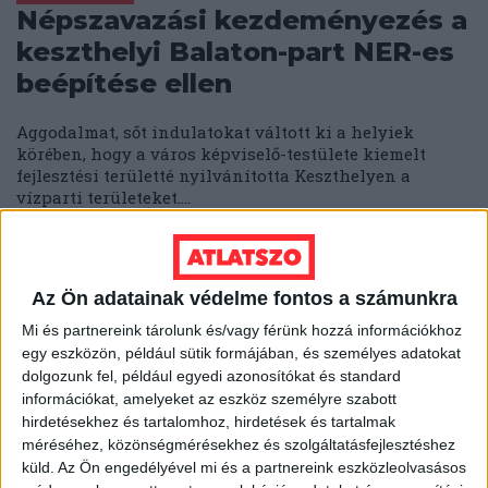
Népszavazási kezdeményezés a
keszthelyi Balaton-part NER-es
beépítése ellen
Aggodalmat, sőt indulatokat váltott ki a helyiek
körében, hogy a város képviselő-testülete kiemelt
fejlesztési területté nyilvánította Keszthelyen a
vízparti területeket....
ÁTLÁTSZÓ
2019. február 18.
4
p
DEBRECEN
Az Ön adatainak védelme fontos a számunkra
Lakópark készül a debreceni
Mi és partnereink tárolunk és/vagy férünk hozzá információkhoz
Nagyerdő mellé, a
egy eszközön, például sütik formájában, és személyes adatokat
természetvédők az EU-hoz
dolgozunk fel, például egyedi azonosítókat és standard
információkat, amelyeket az eszköz személyre szabott
fordultak
hirdetésekhez és tartalomhoz, hirdetések és tartalmak
méréséhez, közönségmérésekhez és szolgáltatásfejlesztéshez
Az Európai Unió petíciós bizottságának a segítségét
küld.
Az Ön engedélyével mi és a partnereink eszközleolvasásos
kérték Debrecen Nagyerdeje kertvárosi részének lakói,