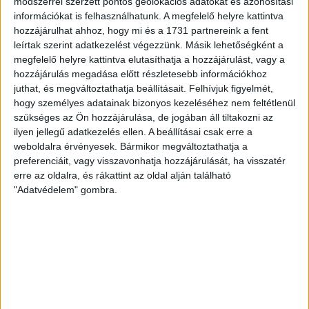
módszerrel szerzett pontos geolokációs adatokat és azonosítási
akik évtizedek óta küzdenek egy 32 lakásos...
információkat is felhasználhatunk. A megfelelő helyre kattintva
hozzájárulhat ahhoz, hogy mi és a 1731 partnereink a fent
ÁTLÁTSZÓ
2019. február 16.
11
p
leírtak szerint adatkezelést végezzünk. Másik lehetőségként a
megfelelő helyre kattintva elutasíthatja a hozzájárulást, vagy a
ÉRD
hozzájárulás megadása előtt részletesebb információkhoz
Fővárosi korrupcióellenes
juthat, és megváltoztathatja beállításait.
Felhívjuk figyelmét,
rendőrökhöz került Mészárosék
hogy személyes adatainak bizonyos kezeléséhez nem feltétlenül
szükséges az Ön hozzájárulása, de jogában áll tiltakozni az
8 milliárdos érdi vasútépítési
ilyen jellegű adatkezelés ellen. A beállításai csak erre a
ügye
weboldalra érvényesek. Bármikor megváltoztathatja a
preferenciáit, vagy visszavonhatja hozzájárulását, ha visszatér
1,3 kilométer vágány 8,7 milliárd forintért: aranyárban
erre az oldalra, és rákattint az oldal alján található
épül a vasúti vonalszakasz Érden – legalábbis helyi
"Adatvédelem" gombra.
ellenzéki politikusok szerint. A Legfőbb...
KIS ZOLTÁN
2019. február 14.
3
p
SZOMBATHELY
Áthelyezését kérte a
fogvatartott, mielőtt halálra