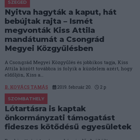
SZEGED
Nyitva hagyták a kaput, hát
bebújtak rajta – Ismét
megvonták Kiss Attila
mandátumát a Csongrád
Megyei Közgyűlésben
A Csongrád Megyei Közgyűlés és jobbikos tagja, Kiss
Attila között továbbra is folyik a küzdelem azért, hogy
eldőljön, Kiss a...
B. KOVÁCS TAMÁS
2019. február 20.
2
p
SZOMBATHELY
Lótartásra is kaptak
önkormányzati támogatást
fideszes kötődésű egyesületek