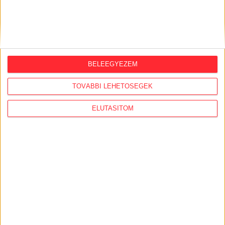
ORSZÁGSZERTE AJÁNLÓ
2026. augusztus 5.
Évekig tároltak a szabadban 600 tonna
akkumulátort egy salgótarjáni
BELEEGYEZEM
hulladéktelepen
TOVÁBBI LEHETŐSÉGEK
2026. augusztus 4.
Strómanok és keresztapák a végeken –
ELUTASÍTOM
Elcsalt vidékfejlesztési pénzek
nyomában
2026. július 30.
Lakópark, kórház, óvoda közelében
működik Kistarcsán az egyre bővülő
hulladéktelep
2026. július 29.
Közpénzből fejlesztik a védett