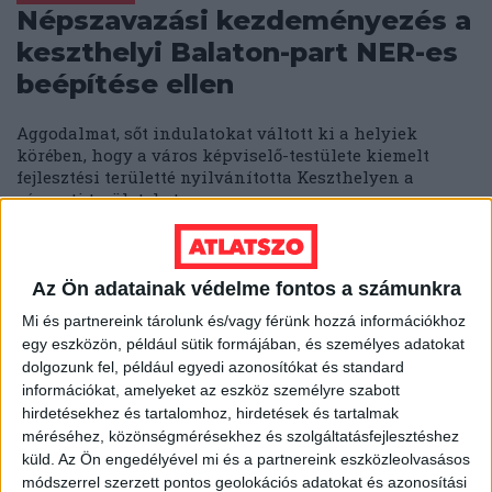
Népszavazási kezdeményezés a
keszthelyi Balaton-part NER-es
beépítése ellen
Aggodalmat, sőt indulatokat váltott ki a helyiek
körében, hogy a város képviselő-testülete kiemelt
fejlesztési területté nyilvánította Keszthelyen a
vízparti területeket....
ÁTLÁTSZÓ
2019. február 18.
4
p
DEBRECEN
Az Ön adatainak védelme fontos a számunkra
Lakópark készül a debreceni
Mi és partnereink tárolunk és/vagy férünk hozzá információkhoz
Nagyerdő mellé, a
egy eszközön, például sütik formájában, és személyes adatokat
dolgozunk fel, például egyedi azonosítókat és standard
természetvédők az EU-hoz
információkat, amelyeket az eszköz személyre szabott
fordultak
hirdetésekhez és tartalomhoz, hirdetések és tartalmak
méréséhez, közönségmérésekhez és szolgáltatásfejlesztéshez
küld.
Az Ön engedélyével mi és a partnereink eszközleolvasásos
Az Európai Unió petíciós bizottságának a segítségét
módszerrel szerzett pontos geolokációs adatokat és azonosítási
kérték Debrecen Nagyerdeje kertvárosi részének lakói,