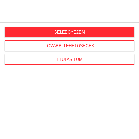
ORSZÁGSZERTE AJÁNLÓ
2026. augusztus 5.
BELEEGYEZEM
Évekig tároltak a szabadban 600 tonna
akkumulátort egy salgótarjáni
TOVÁBBI LEHETŐSÉGEK
hulladéktelepen
ELUTASÍTOM
2026. augusztus 4.
Strómanok és keresztapák a végeken –
Elcsalt vidékfejlesztési pénzek
nyomában
2026. július 30.
Lakópark, kórház, óvoda közelében
működik Kistarcsán az egyre bővülő
hulladéktelep
2026. július 29.