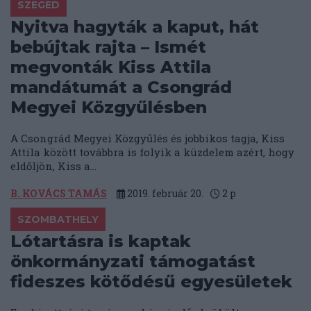
SZEGED
Nyitva hagyták a kaput, hát
bebújtak rajta – Ismét
megvonták Kiss Attila
mandátumát a Csongrád
Megyei Közgyűlésben
A Csongrád Megyei Közgyűlés és jobbikos tagja, Kiss
Attila között továbbra is folyik a küzdelem azért, hogy
eldőljön, Kiss a...
B. KOVÁCS TAMÁS
2019. február 20.
2
p
SZOMBATHELY
Lótartásra is kaptak
önkormányzati támogatást
fideszes kötődésű egyesületek