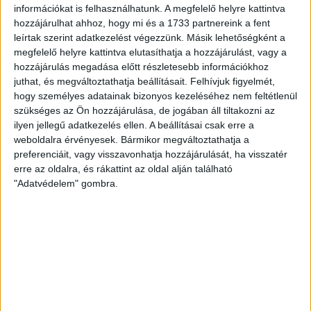
akik évtizedek óta küzdenek egy 32 lakásos...
információkat is felhasználhatunk. A megfelelő helyre kattintva
hozzájárulhat ahhoz, hogy mi és a 1733 partnereink a fent
ÁTLÁTSZÓ
2019. február 16.
11
p
leírtak szerint adatkezelést végezzünk. Másik lehetőségként a
megfelelő helyre kattintva elutasíthatja a hozzájárulást, vagy a
ÉRD
hozzájárulás megadása előtt részletesebb információkhoz
Fővárosi korrupcióellenes
juthat, és megváltoztathatja beállításait.
Felhívjuk figyelmét,
hogy személyes adatainak bizonyos kezeléséhez nem feltétlenül
rendőrökhöz került Mészárosék
szükséges az Ön hozzájárulása, de jogában áll tiltakozni az
8 milliárdos érdi vasútépítési
ilyen jellegű adatkezelés ellen. A beállításai csak erre a
weboldalra érvényesek. Bármikor megváltoztathatja a
ügye
preferenciáit, vagy visszavonhatja hozzájárulását, ha visszatér
erre az oldalra, és rákattint az oldal alján található
1,3 kilométer vágány 8,7 milliárd forintért: aranyárban
"Adatvédelem" gombra.
épül a vasúti vonalszakasz Érden – legalábbis helyi
ellenzéki politikusok szerint. A Legfőbb...
KIS ZOLTÁN
2019. február 14.
3
p
SZOMBATHELY
Áthelyezését kérte a
fogvatartott, mielőtt halálra