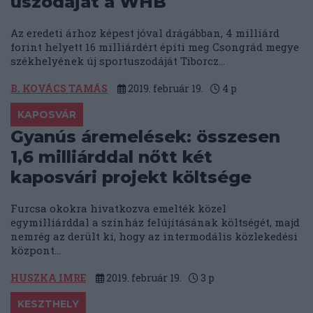
uszodáját a WHB
Az eredeti árhoz képest jóval drágábban, 4 milliárd
forint helyett 16 milliárdért építi meg Csongrád megye
székhelyének új sportuszodáját Tiborcz...
B. KOVÁCS TAMÁS
2019. február 19.
4
p
KAPOSVÁR
Gyanús áremelések: összesen
1,6 milliárddal nőtt két
kaposvári projekt költsége
Furcsa okokra hivatkozva emelték közel
egymilliárddal a színház felújításának költségét, majd
nemrég az derült ki, hogy az intermodális közlekedési
központ...
HUSZKA IMRE
2019. február 19.
3
p
KESZTHELY