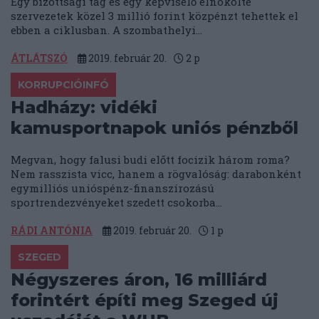
Egy bizottsági tag és egy képviselő elnökölte
szervezetek közel 3 millió forint közpénzt tehettek el
ebben a ciklusban. A szombathelyi...
ÁTLÁTSZÓ
2019. február 20.
2
p
KORRUPCIÓINFÓ
Hadházy: vidéki
kamusportnapok uniós pénzből
Megvan, hogy falusi budi előtt focizik három roma?
Nem rasszista vicc, hanem a rögvalóság: darabonként
egymilliós unióspénz-finanszírozású
sportrendezvényeket szedett csokorba...
RÁDI ANTÓNIA
2019. február 20.
1
p
SZEGED
Négyszeres áron, 16 milliárd
forintért építi meg Szeged új