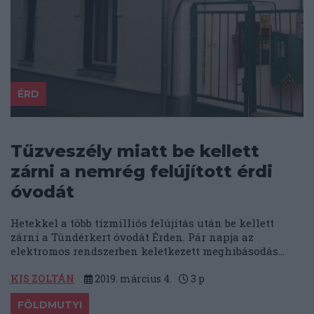
ÉRD
Tűzveszély miatt be kellett
zárni a nemrég felújított érdi
óvodát
Hetekkel a több tízmilliós felújítás után be kellett
zárni a Tündérkert óvodát Érden. Pár napja az
elektromos rendszerben keletkezett meghibásodás...
KIS ZOLTÁN
2019. március 4.
3
p
FÖLDMUTYI