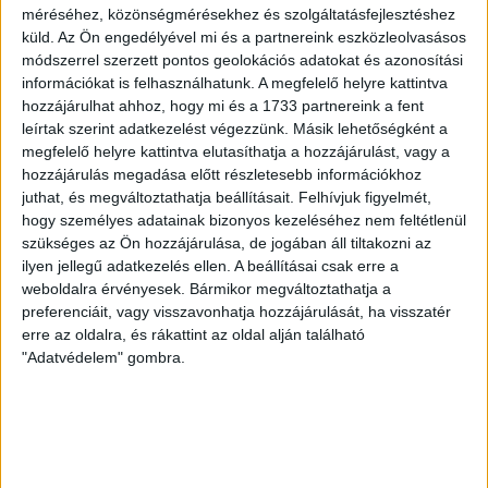
infrastruktúra-fejlesztési
méréséhez, közönségmérésekhez és szolgáltatásfejlesztéshez
küld.
Az Ön engedélyével mi és a partnereink eszközleolvasásos
terveket félmilliárdért készíti el
módszerrel szerzett pontos geolokációs adatokat és azonosítási
Terv-Tár Bt.
információkat is felhasználhatunk. A megfelelő helyre kattintva
hozzájárulhat ahhoz, hogy mi és a 1733 partnereink a fent
A Terv-Tár Tervező, Kivitelező és Szolgáltató Bt. 495
leírtak szerint adatkezelést végezzünk. Másik lehetőségként a
millió forintért készítheti el Debrecenben az Észak-
megfelelő helyre kattintva elutasíthatja a hozzájárulást, vagy a
Nyugati Gazdasági Övezethez kapcsolódó
hozzájárulás megadása előtt részletesebb információkhoz
infrastruktúra-fejlesztés kivitelezési...
juthat, és megváltoztathatja beállításait.
Felhívjuk figyelmét,
hogy személyes adatainak bizonyos kezeléséhez nem feltétlenül
ÁTLÁTSZÓ
2019. február 22.
3
p
szükséges az Ön hozzájárulása, de jogában áll tiltakozni az
ilyen jellegű adatkezelés ellen. A beállításai csak erre a
MISKOLC
weboldalra érvényesek. Bármikor megváltoztathatja a
Mégsem épül ufópláza
preferenciáit, vagy visszavonhatja hozzájárulását, ha visszatér
erre az oldalra, és rákattint az oldal alján található
Miskolcon, rájár a rúd a Hell-
"Adatvédelem" gombra.
csoportra
A kormányhivatal a napokban elkaszálta a sokat
vitatott miskolci Avalon Center terveit. Nem ez az
egyetlen dolog, ami miatt úgy...