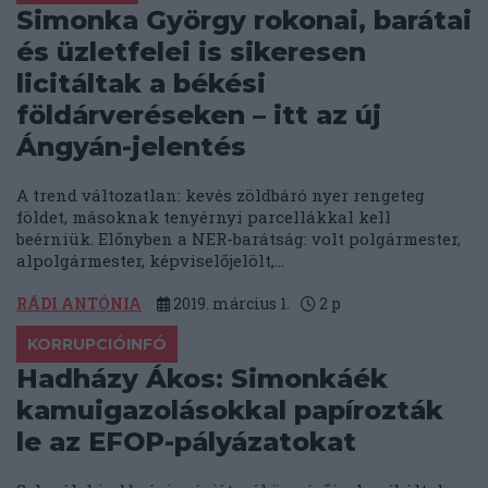
Simonka György rokonai, barátai
és üzletfelei is sikeresen
licitáltak a békési
földárveréseken – itt az új
Ángyán-jelentés
A trend változatlan: kevés zöldbáró nyer rengeteg
földet, másoknak tenyérnyi parcellákkal kell
beérniük. Előnyben a NER-barátság: volt polgármester,
alpolgármester, képviselőjelölt,...
RÁDI ANTÓNIA
2019. március 1.
2
p
KORRUPCIÓINFÓ
Hadházy Ákos: Simonkáék
kamuigazolásokkal papírozták
le az EFOP-pályázatokat