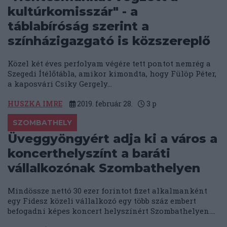
kultúrkomisszár" - a
táblabíróság szerint a
színházigazgató is közszereplő
Közel két éves perfolyam végére tett pontot nemrég a
Szegedi Ítélőtábla, amikor kimondta, hogy Fülöp Péter,
a kaposvári Csiky Gergely...
HUSZKA IMRE
2019. február 28.
3
p
SZOMBATHELY
Üveggyöngyért adja ki a város a
koncerthelyszínt a baráti
vállalkozónak Szombathelyen
Mindössze nettó 30 ezer forintot fizet alkalmanként
egy Fidesz közeli vállalkozó egy több száz embert
befogadni képes koncert helyszínért Szombathelyen....