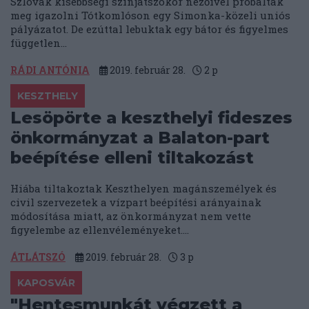
Szlovák kisebbségi színjátszókör nézőivel próbáltak
meg igazolni Tótkomlóson egy Simonka-közeli uniós
pályázatot. De ezúttal lebuktak egy bátor és figyelmes
független...
RÁDI ANTÓNIA
2019. február 28.
2
p
KESZTHELY
Lesöpörte a keszthelyi fideszes
önkormányzat a Balaton-part
beépítése elleni tiltakozást
Hiába tiltakoztak Keszthelyen magánszemélyek és
civil szervezetek a vízpart beépítési arányainak
módosítása miatt, az önkormányzat nem vette
figyelembe az ellenvéleményeket....
ÁTLÁTSZÓ
2019. február 28.
3
p
KAPOSVÁR
"Hentesmunkát végzett a