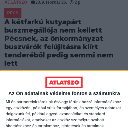
ÁTLÁTSZÓ
2019. február 26.
2
p
PÉCS
A kétfarkú kutyapárt
buszmegállója nem kellett
Pécsnek, az önkormányzat
buszvárók felújításra kiírt
tenderéből pedig semmi nem
lett
Van egy köztudottan nagyon nehéz pénzügyi
helyzetben lévő nagyvárosi önkormányzat, a pécsi,
amelynek nincs forrása a közterületi buszvárók
felújítására. Ugyanakkor...
Az Ön adatainak védelme fontos a számunkra
Mi és partnereink tárolunk és/vagy férünk hozzá információkhoz
ÁTLÁTSZÓ
2019. február 25.
5
p
egy eszközön, például sütik formájában, és személyes adatokat
dolgozunk fel, például egyedi azonosítókat és standard
DEBRECEN
információkat, amelyeket az eszköz személyre szabott
Indul a BMW-gyár építése; az
hirdetésekhez és tartalomhoz, hirdetések és tartalmak