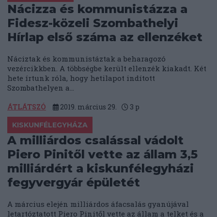
Nácizza és kommunistázza a
Fidesz-közeli Szombathelyi
Hírlap első száma az ellenzéket
Náciztak és kommunistáztak a beharagozó
vezércikkben. A többségbe került ellenzék kiakadt. Két
hete írtunk róla, hogy hetilapot indított
Szombathelyen a...
ÁTLÁTSZÓ
2019. március 29.
3
p
KISKUNFÉLEGYHÁZA
A milliárdos csalással vádolt
Piero Pinitől vette az állam 3,5
milliárdért a kiskunfélegyházi
fegyvergyár épületét
A március elején milliárdos áfacsalás gyanújával
letartóztatott Piero Pinitől vette az állam a telket és a