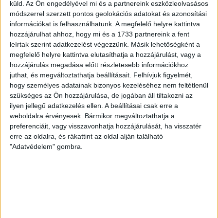
Kiss-Rigó László orbánista püspök emberének tartják
küld.
Az Ön engedélyével mi és a partnereink eszközleolvasásos
Esztergomban a város jegyzőjét, akiből ennek ellenére
módszerrel szerzett pontos geolokációs adatokat és azonosítási
elege lett a helyi Fidesznek. Endre Szabolcsot...
információkat is felhasználhatunk. A megfelelő helyre kattintva
hozzájárulhat ahhoz, hogy mi és a 1733 partnereink a fent
ÁTLÁTSZÓ
2019. március 22.
13
p
leírtak szerint adatkezelést végezzünk. Másik lehetőségként a
megfelelő helyre kattintva elutasíthatja a hozzájárulást, vagy a
ÉRD
hozzájárulás megadása előtt részletesebb információkhoz
A becsült költségnél 3,3
juthat, és megváltoztathatja beállításait.
Felhívjuk figyelmét,
milliárddal drágábban dolgozhat
hogy személyes adatainak bizonyos kezeléséhez nem feltétlenül
szükséges az Ön hozzájárulása, de jogában áll tiltakozni az
Mészáros gyerekeinek cége
ilyen jellegű adatkezelés ellen. A beállításai csak erre a
Érden
weboldalra érvényesek. Bármikor megváltoztathatja a
preferenciáit, vagy visszavonhatja hozzájárulását, ha visszatér
Mészáros Lőrinc gyerekeinek cégével, a Fejér-B.Á.L.
erre az oldalra, és rákattint az oldal alján található
Zrt.-vel kötött szerződést Érd városa két jelentős
"Adatvédelem" gombra.
beruházásra. A két projekt így az eredetileg...
CSIKÁSZ BRIGITTA
2019. március 21.
2
p
MAKÓ
A bevándorlási különadóval