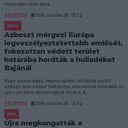
csarnokot, ahol ma a...
ÁTLÁTSZÓ
2019. március 29.
2
p
BAJA
Azbeszt mérgezi Európa
legveszélyeztetettebb emlősét,
fokozottan védett terület
határába hordták a hulladékot
Bajánál
Nagy mennyiségű, vegyes építési hulladék került
néhány hete a bajai földikutya rezervátum határába, az
ipari parkhoz tartozó egyik telekre. A...
ÁTLÁTSZÓ
2019. március 29.
4
p
ÉRD
Újra megkongatták a