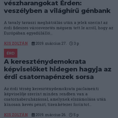
vészharangokat Érden:
veszélyben a világhírű génbank
A tavaly tavaszi meghátrálás után a jelek szerint az
érdi fideszes városvezetés mégsem tett le arról, hogy az
Európában egyedülálló...
KIS ZOLTÁN
2019. március 27.
3
p
ÉRD
A kereszténydemokrata
képviselőket hidegen hagyja az
érdi csatornapénzek sorsa
Az érdi térség kereszténydemokrata parlamenti
képviselője szerint minden rendben van a
csatornaberuházással, amelynek elszámolása után
kínosan kevés pénzt, tizenkétezer forintot...
KIS ZOLTÁN
2019. március 26.
5
p