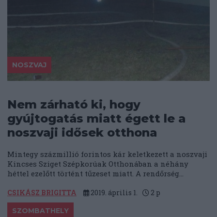
NOSZVAJ
Nem zárható ki, hogy
gyújtogatás miatt égett le a
noszvaji idősek otthona
Mintegy százmillió forintos kár keletkezett a noszvaji
Kincses Sziget Szépkorúak Otthonában a néhány
héttel ezelőtt történt tűzeset miatt. A rendőrség...
CSIKÁSZ BRIGITTA
2019. április 1.
2
p
SZOMBATHELY