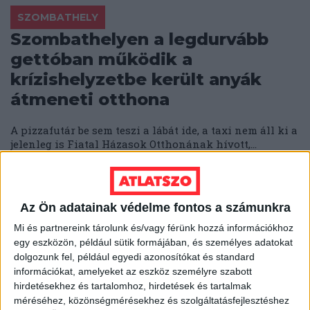
SZOMBATHELY
Szombathelyen a legdurvább
gettóban működik a
krízishelyzetbe került anyák
átmeneti otthona
A pizzafutár be sem teszi a lábát ide, a taxi nem áll ki a
jelenleg is Fiatal Házasok Otthonának hívott,...
ÁTLÁTSZÓ
2019. március 25.
7
p
ESZTERGOM
Az Ön adatainak védelme fontos a számunkra
Az ÁSZ szerint nem biztosított
Mi és partnereink tárolunk és/vagy férünk hozzá információkhoz
a felelős gazdálkodás
egy eszközön, például sütik formájában, és személyes adatokat
Esztergomban, a jegyző
dolgozunk fel, például egyedi azonosítókat és standard
információkat, amelyeket az eszköz személyre szabott
felelősségét vizsgálnák
hirdetésekhez és tartalomhoz, hirdetések és tartalmak
méréséhez, közönségmérésekhez és szolgáltatásfejlesztéshez