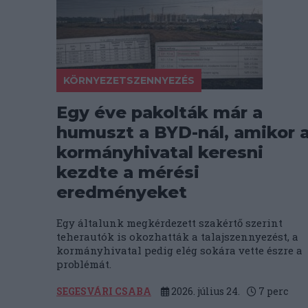
KÖRNYEZETSZENNYEZÉS
Egy éve pakolták már a
humuszt a BYD-nál, amikor 
kormányhivatal keresni
kezdte a mérési
eredményeket
Egy általunk megkérdezett szakértő szerint
teherautók is okozhatták a talajszennyezést, a
kormányhivatal pedig elég sokára vette észre a
problémát.
SEGESVÁRI CSABA
2026. július 24.
7
perc