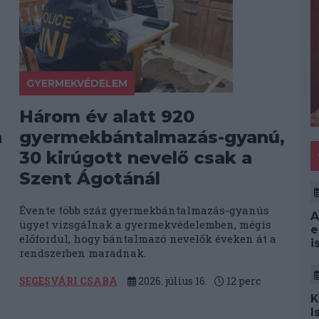
GYERMEKVÉDELEM
Három év alatt 920
a
gyermekbántalmazás-gyanú,
30 kirúgott nevelő csak a
Szent Ágotánál
Évente több száz gyermekbántalmazás-gyanús
A
ügyet vizsgálnak a gyermekvédelemben, mégis
e
előfordul, hogy bántalmazó nevelők éveken át a
i
rendszerben maradnak.
SEGESVÁRI CSABA
2026. július 16.
12
perc
K
I