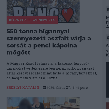
M
KÖRNYEZETSZENNYEZÉS
m
A
550 tonna higannyal
szennyezett aszfalt várja a
sorsát a penci kápolna
S
v
mögött
K
A Magyar Közút felmarta, a lakosok fénycső-
darabokat vettek észre benne, az önkormányzat
által kért vizsgálat kimutatta a higanytartalmát,
de még nem vitte el a Közút.
ERDÉLYI KATALIN
2026. július 27.
5
perc