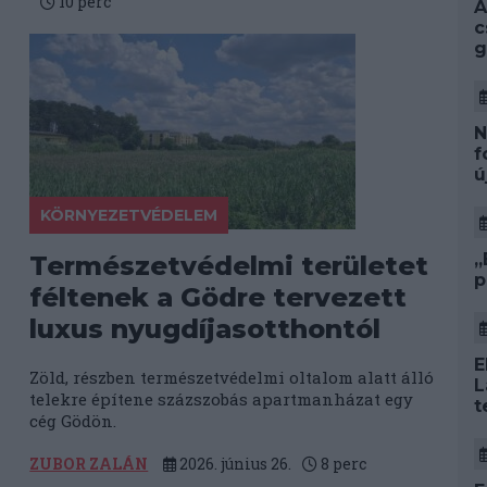
10
perc
A
c
g
N
f
ú
KÖRNYEZETVÉDELEM
„
Természetvédelmi területet
p
féltenek a Gödre tervezett
luxus nyugdíjasotthontól
E
Zöld, részben természetvédelmi oltalom alatt álló
L
telekre építene százszobás apartmanházat egy
t
cég Gödön.
ZUBOR ZALÁN
2026. június 26.
8
perc