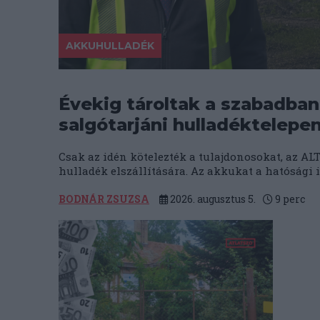
AKKUHULLADÉK
Évekig tároltak a szabadba
salgótarjáni hulladéktelepe
Csak az idén kötelezték a tulajdonosokat, az ALTE
hulladék elszállítására. Az akkukat a hatósági i
BODNÁR ZSUZSA
2026. augusztus 5.
9
perc