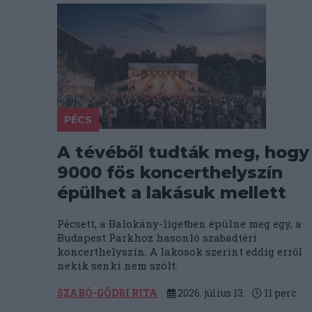
PÉCS
A tévéből tudták meg, hogy
9000 fős koncerthelyszín
épülhet a lakásuk mellett
Pécsett, a Balokány-ligetben épülne meg egy, a
Budapest Parkhoz hasonló szabadtéri
koncerthelyszín. A lakosok szerint eddig erről
nekik senki nem szólt.
SZABÓ-GÖDRI RITA
2026. július 13.
11
perc