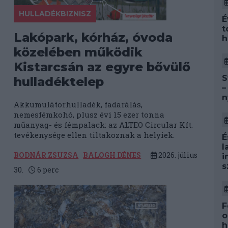
HULLADÉKBIZNISZ
É
t
a
Lakópark, kórház, óvoda
h
közelében működik
Kistarcsán az egyre bővülő
S
hulladéktelep
–
n
Akkumulátorhulladék, fadarálás,
nemesfémkohó, plusz évi 15 ezer tonna
műanyag- és fémpalack: az ALTEO Circular Kft.
tevékenysége ellen tiltakoznak a helyiek.
É
l
BODNÁR ZSUZSA
BALOGH DÉNES
2026. július
i
s
30.
6
perc
F
o
h