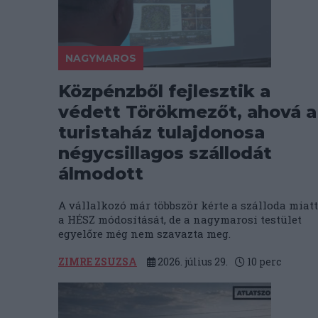
NAGYMAROS
Közpénzből fejlesztik a
védett Törökmezőt, ahová a
turistaház tulajdonosa
négycsillagos szállodát
álmodott
A vállalkozó már többször kérte a szálloda miatt
a HÉSZ módosítását, de a nagymarosi testület
egyelőre még nem szavazta meg.
ZIMRE ZSUZSA
2026. július 29.
10
perc