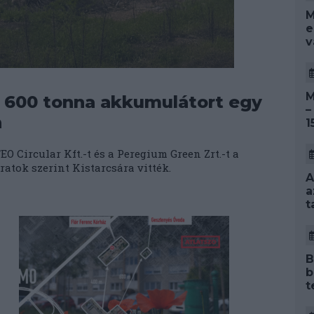
M
e
v
M
n 600 tonna akkumulátort egy
–
n
1
O Circular Kft.-t és a Peregium Green Zrt.-t a
ratok szerint Kistarcsára vitték.
A
a
t
B
b
t