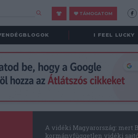
TÁMOGATOM
VENDÉGBLOGOK
I FEEL LUCKY
A vidéki Magyarország: mert B
kormányfüggetlen vidéki sajt