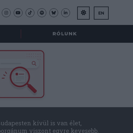
EN
RÓLUNK
udapesten kívül is van élet,
óorgánum viszont egyre kevesebb.