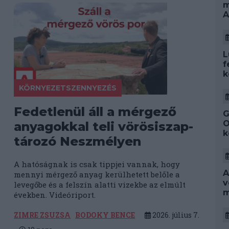
m
A
L
f
k
KÖRNYEZETSZENNYEZÉS
Fedetlenül áll a mérgező
G
O
anyagokkal teli vörösiszap-
k
tározó Neszmélyen
A hatóságnak is csak tippjei vannak, hogy
A
mennyi mérgező anyag kerülhetett belőle a
v
levegőbe és a felszín alatti vizekbe az elmúlt
m
években. Videóriport.
ZIMRE ZSUZSA
BODOKY BENCE
2026. július 7.