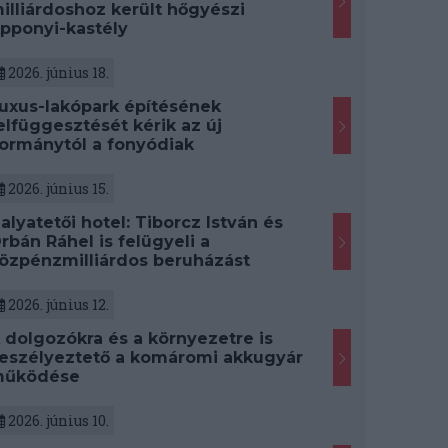
illiárdoshoz került hőgyészi
pponyi-kastély
2026. június 18.
uxus-lakópark építésének
elfüggesztését kérik az új
ormánytól a fonyódiak
2026. június 15.
alyatetői hotel: Tiborcz István és
rbán Ráhel is felügyeli a
özpénzmilliárdos beruházást
2026. június 12.
 dolgozókra és a környezetre is
eszélyeztető a komáromi akkugyár
űködése
2026. június 10.