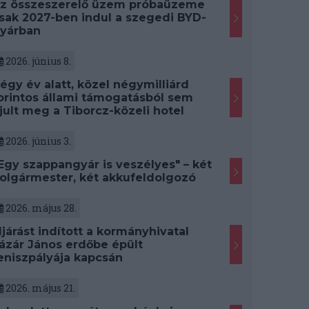
z összeszerelő üzem próbaüzeme
sak 2027-ben indul a szegedi BYD-
yárban
2026. június 8.
égy év alatt, közel négymilliárd
orintos állami támogatásból sem
jult meg a Tiborcz-közeli hotel
2026. június 3.
Egy szappangyár is veszélyes" – két
olgármester, két akkufeldolgozó
2026. május 28.
ljárást indított a kormányhivatal
ázár János erdőbe épült
eniszpályája kapcsán
2026. május 21.