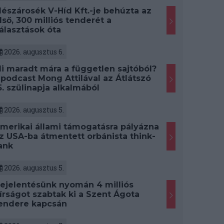
észárosék V-Híd Kft.-je behúzta az
lső, 300 milliós tenderét a
álasztások óta
2026. augusztus 6.
i maradt mára a független sajtóból?
 podcast Mong Attilával az Átlátszó
5. szülinapja alkalmából
2026. augusztus 5.
merikai állami támogatásra pályázna
z USA-ba átmentett orbánista think-
ank
2026. augusztus 5.
ejelentésünk nyomán 4 milliós
írságot szabtak ki a Szent Ágota
endere kapcsán