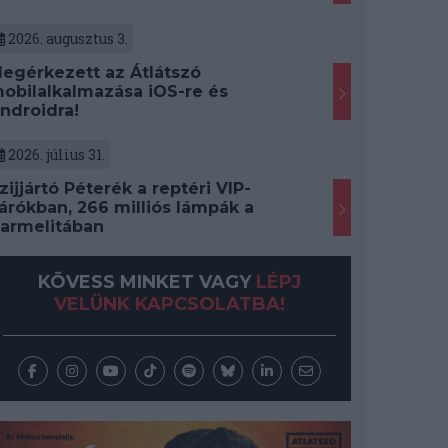
2026. augusztus 3.
egérkezett az Átlátszó
obilalkalmazása iOS-re és
ndroidra!
2026. július 31.
zijjártó Péterék a reptéri VIP-
árókban, 266 milliós lámpák a
armelitában
KÖVESS MINKET VAGY
LÉPJ
VELÜNK KAPCSOLATBA!