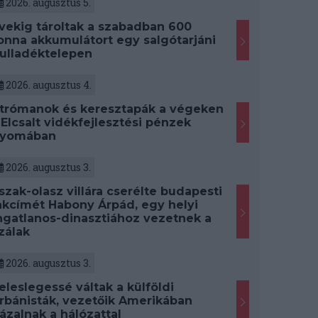
2026. augusztus 5.
vekig tároltak a szabadban 600
onna akkumulátort egy salgótarjáni
ulladéktelepen
2026. augusztus 4.
trómanok és keresztapák a végeken
 Elcsalt vidékfejlesztési pénzek
yomában
2026. augusztus 3.
szak-olasz villára cserélte budapesti
akcímét Habony Árpád, egy helyi
ngatlanos-dinasztiához vezetnek a
zálak
2026. augusztus 3.
eleslegessé váltak a külföldi
rbánisták, vezetőik Amerikában
ázalnak a hálózattal