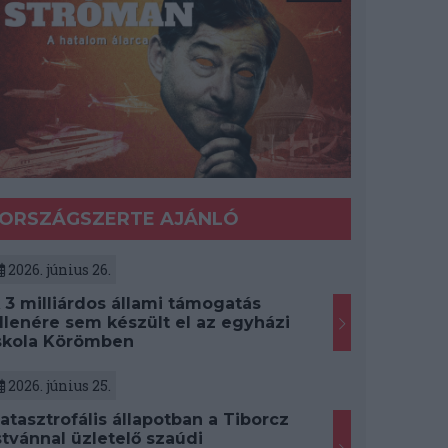
ORSZÁGSZERTE AJÁNLÓ
2026. június 26.
 3 milliárdos állami támogatás
llenére sem készült el az egyházi
skola Körömben
2026. június 25.
atasztrofális állapotban a Tiborcz
stvánnal üzletelő szaúdi