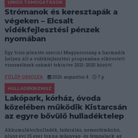
UNIÓS TÁMOGATÁSOK
Strómanok és keresztapák a
végeken – Elcsalt
vidékfejlesztési pénzek
nyomában
Egy friss jelentés szerint Magyarország a harmadik
helyen áll a vidékfejlesztési programban elkövetett
visszaélések számát tekintve 2021-2025 között.
FÜLÖP ORSOLYA
2026. augusztus 4.
7
p
HULLADÉKBIZNISZ
Lakópark, kórház, óvoda
közelében működik Kistarcsán
az egyre bővülő hulladéktelep
Akkumulátorhulladék, fadarálás, nemesfémkohó,
plusz évi 15 ezer tonna műanyag- és fémpalack: az