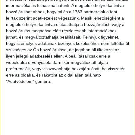
épülhet a lakásuk mellett
információkat is felhasználhatunk. A megfelelő helyre kattintva
hozzájárulhat ahhoz, hogy mi és a 1733 partnereink a fent
Pécsett, a Balokány-ligetben épülne meg egy, a
leírtak szerint adatkezelést végezzünk. Másik lehetőségként a
Budapest Parkhoz hasonló szabadtéri
megfelelő helyre kattintva elutasíthatja a hozzájárulást, vagy a
koncerthelyszín. A lakosok szerint eddig erről nekik
hozzájárulás megadása előtt részletesebb információkhoz
senki nem szólt.
juthat, és megváltoztathatja beállításait.
Felhívjuk figyelmét,
hogy személyes adatainak bizonyos kezeléséhez nem feltétlenül
SZABÓ-GÖDRI RITA
2026. július 13.
11
p
szükséges az Ön hozzájárulása, de jogában áll tiltakozni az
ilyen jellegű adatkezelés ellen. A beállításai csak erre a
KÖRNYEZETSZENNYEZÉS
weboldalra érvényesek. Bármikor megváltoztathatja a
Fedetlenül áll a mérgező
preferenciáit, vagy visszavonhatja hozzájárulását, ha visszatér
erre az oldalra, és rákattint az oldal alján található
anyagokkal teli vörösiszap-
"Adatvédelem" gombra.
tározó Neszmélyen
A hatóságnak is csak tippjei vannak, hogy mennyi
mérgező anyag kerülhetett belőle a levegőbe és a
felszín alatti vizekbe az elmúlt években. Videóriport.
ZIMRE ZSUZSA
BODOKY BENCE
2026. július 7.
10
p