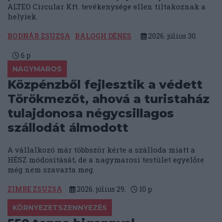
ALTEO Circular Kft. tevékenysége ellen tiltakoznak a
helyiek.
BODNÁR ZSUZSA
BALOGH DÉNES
2026. július 30.
6
p
NAGYMAROS
Közpénzből fejlesztik a védett
Törökmezőt, ahová a turistaház
tulajdonosa négycsillagos
szállodát álmodott
A vállalkozó már többször kérte a szálloda miatt a
HÉSZ módosítását, de a nagymarosi testület egyelőre
még nem szavazta meg.
ZIMRE ZSUZSA
2026. július 29.
10
p
KÖRNYEZETSZENNYEZÉS