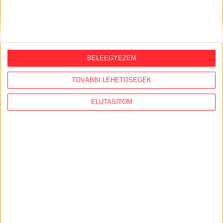
BELEEGYEZEM
ORSZÁGSZERTE AJÁNLÓ
TOVÁBBI LEHETŐSÉGEK
2026. június 26.
ELUTASÍTOM
A 3 milliárdos állami támogatás ellenére
sem készült el az egyházi iskola
Körömben
2026. június 25.
Katasztrofális állapotban a Tiborcz
Istvánnal üzletelő szaúdi milliárdoshoz
került hőgyészi Apponyi-kastély
2026. június 18.
Luxus-lakópark építésének