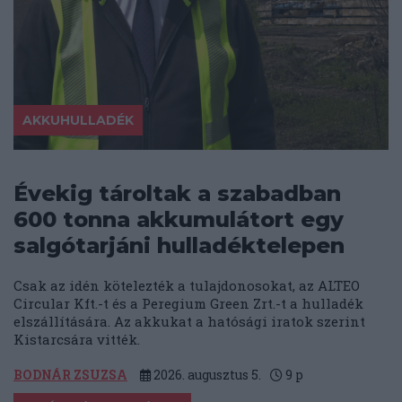
AKKUHULLADÉK
Évekig tároltak a szabadban
600 tonna akkumulátort egy
salgótarjáni hulladéktelepen
Csak az idén kötelezték a tulajdonosokat, az ALTEO
Circular Kft.-t és a Peregium Green Zrt.-t a hulladék
elszállítására. Az akkukat a hatósági iratok szerint
Kistarcsára vitték.
BODNÁR ZSUZSA
2026. augusztus 5.
9
p