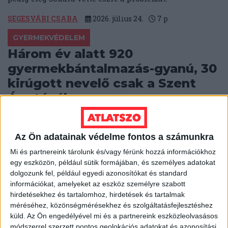
SEGESVÁRI CSABA
2026. július 24.
7
p
GYERMEKVÉDELEM
Három év alatt 920
gyermekbántalmazás-gyanú, 30
kirúgott nevelő csak a Szent
Ágotánál
Évente több száz gyermekbántalmazás-gyanús ügyet
vizsgálnak a gyermekvédelemben, mégis előfordul,
Az Ön adatainak védelme fontos a számunkra
hogy bántalmazó nevelők éveken át a rendszerben
maradnak.
Mi és partnereink tárolunk és/vagy férünk hozzá információkhoz
egy eszközön, például sütik formájában, és személyes adatokat
SEGESVÁRI CSABA
2026. július 16.
12
p
dolgozunk fel, például egyedi azonosítókat és standard
információkat, amelyeket az eszköz személyre szabott
PÉCS
hirdetésekhez és tartalomhoz, hirdetések és tartalmak
A tévéből tudták meg, hogy
méréséhez, közönségmérésekhez és szolgáltatásfejlesztéshez
küld.
Az Ön engedélyével mi és a partnereink eszközleolvasásos
9000 fős koncerthelyszín
módszerrel szerzett pontos geolokációs adatokat és azonosítási