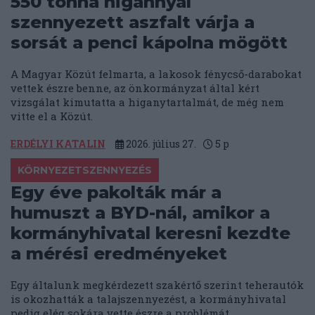
550 tonna higannyal
szennyezett aszfalt várja a
sorsát a penci kápolna mögött
A Magyar Közút felmarta, a lakosok fénycső-darabokat
vettek észre benne, az önkormányzat által kért
vizsgálat kimutatta a higanytartalmát, de még nem
vitte el a Közút.
ERDÉLYI KATALIN
2026. július 27.
5
p
KÖRNYEZETSZENNYEZÉS
Egy éve pakolták már a
humuszt a BYD-nál, amikor a
kormányhivatal keresni kezdte
a mérési eredményeket
Egy általunk megkérdezett szakértő szerint teherautók
is okozhatták a talajszennyezést, a kormányhivatal
pedig elég sokára vette észre a problémát.