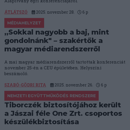
Alapítvány egri konferenciájáról.
ÁTLÁTSZÓ
2025. november 28.
6
p
MÉDIAHELYZET
„Sokkal nagyobb a baj, mint
gondolnánk" – szakértők a
magyar médiarendszerről
A mai magyar médiarendszerről tartottak konferenciát
november 25-én a CEU épületében. Helyszíni
beszámoló.
SZABÓ-GÖDRI RITA
2025. november 26.
6
p
NEMZETI EGYÜTTMŰKÖDÉS RENDSZERE
Tiborczék biztosítójához került
a Jászai féle One Zrt. csoportos
készülékbiztosítása