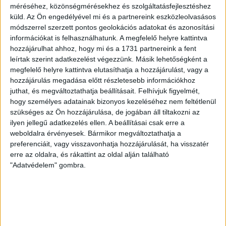
méréséhez, közönségmérésekhez és szolgáltatásfejlesztéshez
A hivatal vezető elemzője szerint ezek nem
küld.
Az Ön engedélyével mi és a partnereink eszközleolvasásos
bűncselekmények, nincsen pejoratív tartalmuk.
módszerrel szerzett pontos geolokációs adatokat és azonosítási
információkat is felhasználhatunk. A megfelelő helyre kattintva
KATUS ESZTER
PÁPAI GERGELY
2025. november 11.
hozzájárulhat ahhoz, hogy mi és a 1731 partnereink a fent
2
p
leírtak szerint adatkezelést végezzünk. Másik lehetőségként a
megfelelő helyre kattintva elutasíthatja a hozzájárulást, vagy a
GYERMEKVÉDELEM
hozzájárulás megadása előtt részletesebb információkhoz
Kormányzati kérésre tiltotta le
juthat, és megváltoztathatja beállításait.
Felhívjuk figyelmét,
a Youtube a Nancy-ügyről szóló
hogy személyes adatainak bizonyos kezeléséhez nem feltétlenül
szükséges az Ön hozzájárulása, de jogában áll tiltakozni az
videót, a feltöltőnél
ilyen jellegű adatkezelés ellen. A beállításai csak erre a
házkutatást tartottak
weboldalra érvényesek. Bármikor megváltoztathatja a
preferenciáit, vagy visszavonhatja hozzájárulását, ha visszatér
erre az oldalra, és rákattint az oldal alján található
A YouTube közlése szerint a magyar kormány
közbenjárására távolítottak el egy videót, ami Rogán
"Adatvédelem" gombra.
Antal és egy meggyilkolt tizenéves prostituált,
Horváth Nancy állítólagos kapcsolatát firtatta.
ZUBOR ZALÁN
2025. november 11.
6
p
TÁRSADALOM