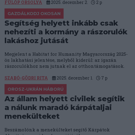
FÜLÖP ORSOLYA
2025. december 2.
2
p
GAZDÁLKODJ OKOSAN
Segítség helyett inkább csak
nehezíti a kormány a rászorulók
lakáshoz jutását
Megjelent a Habitat for Humanity Magyarország 2025-
ös lakhatási jelentése, melyből kiderül: az igazán
rászorulókhoz nem jutnak el az otthontámogatások.
SZABÓ-GÖDRI RITA
2025. december 1.
7
p
OROSZ-UKRÁN HÁBORÚ
Az állam helyett civilek segítik
a nálunk maradó kárpátaljai
menekülteket
Beszámolónk a menekülteket segítő Kárpátok