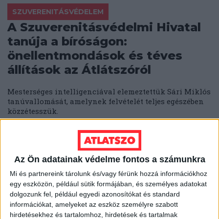
SZUVERENITÁSVÉDELEM
A Szuverenitásvédelmi Hivatal
tanúja a bíróságon:
önellentmondások és téves
állítások az Átlátszóról
Mesterséges intelligenciával elemeztettük Sári Miklós
tanúvallomását, amelynek felvételét teljes egészében
közzétesszük.
ÁTLÁTSZÓ
2025. november 12.
6
p
SZUVERENITÁSVÉDELEM
Az Ön adatainak védelme fontos a számunkra
Új értelmet nyert a hírszerzés
Mi és partnereink tárolunk és/vagy férünk hozzá információkhoz
és a dezinformáció a
egy eszközön, például sütik formájában, és személyes adatokat
Szuverenitásvédelmi Hivatal
dolgozunk fel, például egyedi azonosítókat és standard
ellen indított perünkben
információkat, amelyeket az eszköz személyre szabott
hirdetésekhez és tartalomhoz, hirdetések és tartalmak