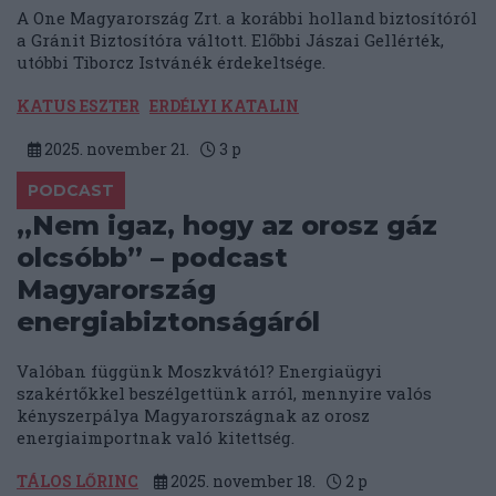
A One Magyarország Zrt. a korábbi holland biztosítóról
a Gránit Biztosítóra váltott. Előbbi Jászai Gellérték,
utóbbi Tiborcz Istvánék érdekeltsége.
KATUS ESZTER
ERDÉLYI KATALIN
2025. november 21.
3
p
PODCAST
„Nem igaz, hogy az orosz gáz
olcsóbb” – podcast
Magyarország
energiabiztonságáról
Valóban függünk Moszkvától? Energiaügyi
szakértőkkel beszélgettünk arról, mennyire valós
kényszerpálya Magyarországnak az orosz
energiaimportnak való kitettség.
TÁLOS LŐRINC
2025. november 18.
2
p