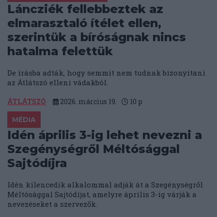
Láncziék fellebbeztek az
elmarasztaló ítélet ellen,
szerintük a bíróságnak nincs
hatalma felettük
De írásba adták, hogy semmit nem tudnak bizonyítani
az Átlátszó elleni vádakból.
ÁTLÁTSZÓ
2026. március 19.
10
p
MÉDIA
Idén április 3-ig lehet nevezni a
Szegénységről Méltósággal
Sajtódíjra
Idén kilencedik alkalommal adják át a Szegénységről
Méltósággal Sajtódíjat, amelyre április 3-ig várják a
nevezéseket a szervezők.