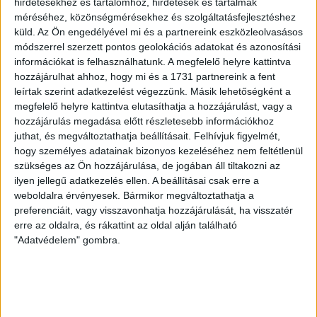
hirdetésekhez és tartalomhoz, hirdetések és tartalmak
Roszatom–Siemens Energy–
méréséhez, közönségmérésekhez és szolgáltatásfejlesztéshez
küld.
Az Ön engedélyével mi és a partnereink eszközleolvasásos
Framatome Bermuda-
módszerrel szerzett pontos geolokációs adatokat és azonosítási
háromszögben
információkat is felhasználhatunk. A megfelelő helyre kattintva
hozzájárulhat ahhoz, hogy mi és a 1731 partnereink a fent
Ha tudott róla, akkor elhallgatta, ha pedig nem tudott
leírtak szerint adatkezelést végezzünk. Másik lehetőségként a
róla, akkor a külügyminiszter jókora lemaradással
megfelelő helyre kattintva elutasíthatja a hozzájárulást, vagy a
követi a Paks II-vel kapcsolatos eseményeket.
hozzájárulás megadása előtt részletesebb információkhoz
juthat, és megváltoztathatja beállításait.
Felhívjuk figyelmét,
FÜLÖP ORSOLYA
2026. március 9.
4
p
hogy személyes adatainak bizonyos kezeléséhez nem feltétlenül
szükséges az Ön hozzájárulása, de jogában áll tiltakozni az
VÁLASZTÁS 2026
ilyen jellegű adatkezelés ellen. A beállításai csak erre a
Koalíció vagy kampányfegyver?
weboldalra érvényesek. Bármikor megváltoztathatja a
preferenciáit, vagy visszavonhatja hozzájárulását, ha visszatér
Így jöhetne jól a Mi Hazánk a
erre az oldalra, és rákattint az oldal alján található
Fidesznek
"Adatvédelem" gombra.
A Tisza a Mi Hazánknak is versenytársa lehet: Magyar
Péter felbukkanása a radikális jobboldali párt bázisát
és politikai pozícióját is gyengíthette.