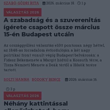
SZABÓ-GÖDRI RITA
2026. március 18.
1
p
VÁLASZTÁS 2026
A szabadság és a szuverenitás
ígérete csapott össze március
15-én Budapest utcáin
Az országgyűlési választás előtt pontosan négy héttel,
az 1848-as forradalom évfordulóján a két nagy
politikai front vonult végig Budapest belvárosán: a
Fidesz Békemenete a Margit hídtól a Kossuth térre, a
Tisza Nemzeti Menete a Deák tértől a Hősök terére
tartott.
SOLTI HANNA
BODOKY BENCE
2026. március 16.
3
p
VÁLASZTÁS 2026
Néhány kattintással