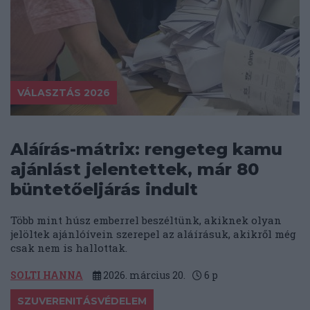
VÁLASZTÁS 2026
Aláírás-mátrix: rengeteg kamu
ajánlást jelentettek, már 80
büntetőeljárás indult
Több mint húsz emberrel beszéltünk, akiknek olyan
jelöltek ajánlóívein szerepel az aláírásuk, akikről még
csak nem is hallottak.
SOLTI HANNA
2026. március 20.
6
p
SZUVERENITÁSVÉDELEM