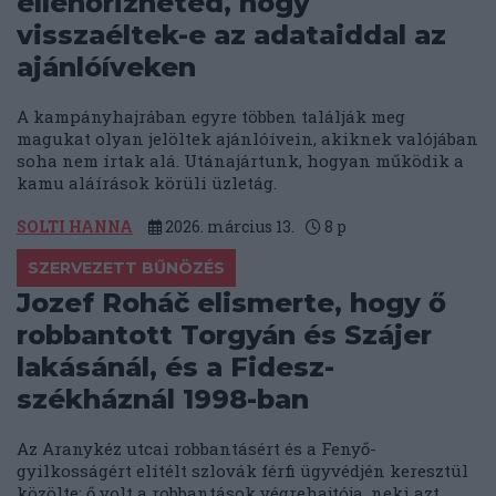
ellenőrizheted, hogy
visszaéltek-e az adataiddal az
ajánlóíveken
A kampányhajrában egyre többen találják meg
magukat olyan jelöltek ajánlóívein, akiknek valójában
soha nem írtak alá. Utánajártunk, hogyan működik a
kamu aláírások körüli üzletág.
SOLTI HANNA
2026. március 13.
8
p
SZERVEZETT BŰNÖZÉS
Jozef Roháč elismerte, hogy ő
robbantott Torgyán és Szájer
lakásánál, és a Fidesz-
székháznál 1998-ban
Az Aranykéz utcai robbantásért és a Fenyő-
gyilkosságért elítélt szlovák férfi ügyvédjén keresztül
közölte: ő volt a robbantások végrehajtója, neki azt