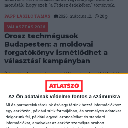
mondták, hogy ezek "a Fidesz érdekében" történtek.
PAPP LÁSZLÓ TAMÁS
2026. március 12.
20
p
VÁLASZTÁS 2026
Orosz techmágusok
Budapesten: a moldovai
forgatókönyv ismétlődhet a
választási kampányban
Értesülések szerint orosz háttéremberek próbálhatják
befolyásolni a magyarországi választásokat, hogy
segítsék Orbán Viktor hatalmon maradását. A
módszereket a 2024-es moldovai elnökválasztáson
tesztelték.
Az Ön adatainak védelme fontos a számunkra
Mi és partnereink tárolunk és/vagy férünk hozzá információkhoz
SOLTI HANNA
2026. március 10.
5
p
egy eszközön, például sütik formájában, és személyes adatokat
dolgozunk fel, például egyedi azonosítókat és standard
PAKS 2 ATOMERŐMŰ
információkat, amelyeket az eszköz személyre szabott
Szijjártó Péter elveszett a