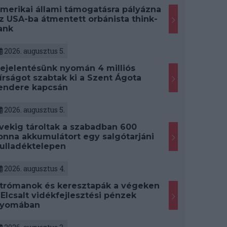
merikai állami támogatásra pályázna
z USA-ba átmentett orbánista think-
ank
2026. augusztus 5.
ejelentésünk nyomán 4 milliós
írságot szabtak ki a Szent Ágota
endere kapcsán
2026. augusztus 5.
vekig tároltak a szabadban 600
onna akkumulátort egy salgótarjáni
ulladéktelepen
2026. augusztus 4.
trómanok és keresztapák a végeken
 Elcsalt vidékfejlesztési pénzek
yomában