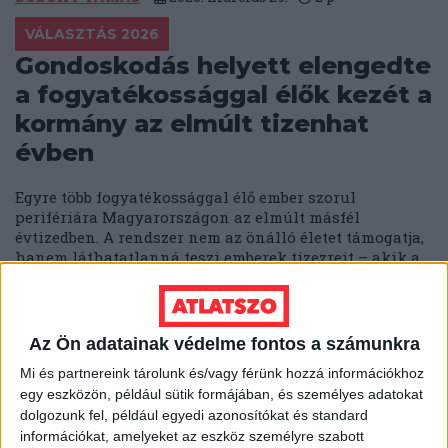
VÁLASZTÁS 2026
Gondoskodás helyett elengedte
a fogyatékossággal élők kezét a
kormány az elmúlt tizenhat
évben
Egyre több fogyatékossággal élő ember szorul
perifériára Magyarországon az elmúlt másfél
évtizedben. A rendszer nem az önálló életet támogatja,
hanem láthatatlanná teszi emberek tízezreit – akik a
mindennapjaikban egyre inkább magukra és a
családjukra vannak utalva.
SOLTI HANNA
2026. március 27.
5
p
Az Ön adatainak védelme fontos a számunkra
EGÉSZSÉGÜGY
Mi és partnereink tárolunk és/vagy férünk hozzá információkhoz
egy eszközön, például sütik formájában, és személyes adatokat
„Itt Armageddon lesz” – így
dolgozunk fel, például egyedi azonosítókat és standard
irányította egy mágus a magyar
információkat, amelyeket az eszköz személyre szabott