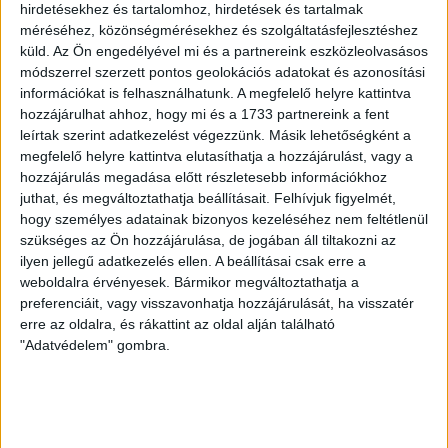
pszichiátria központját
hirdetésekhez és tartalomhoz, hirdetések és tartalmak
méréséhez, közönségmérésekhez és szolgáltatásfejlesztéshez
küld.
Az Ön engedélyével mi és a partnereink eszközleolvasásos
Az Átlátszónak a pszichiátria korábbi és jelenlegi
módszerrel szerzett pontos geolokációs adatokat és azonosítási
dolgozói is beszámoltak az Ézsi Robin által teremtett
információkat is felhasználhatunk. A megfelelő helyre kattintva
toxikus, szakmaiatlan munkakörülményekről, és maga
hozzájárulhat ahhoz, hogy mi és a 1733 partnereink a fent
a volt igazgató is válaszolt kérdéseinkre.
leírtak szerint adatkezelést végezzünk. Másik lehetőségként a
megfelelő helyre kattintva elutasíthatja a hozzájárulást, vagy a
MOHOS MÁTÉ
2026. március 27.
27
p
hozzájárulás megadása előtt részletesebb információkhoz
ENERGIAVÁLSÁG
juthat, és megváltoztathatja beállításait.
Felhívjuk figyelmét,
hogy személyes adatainak bizonyos kezeléséhez nem feltétlenül
Orosz függőség: Magyarország
szükséges az Ön hozzájárulása, de jogában áll tiltakozni az
energiahatalmi ambíciója
ilyen jellegű adatkezelés ellen. A beállításai csak erre a
regionális kockázatokat is
weboldalra érvényesek. Bármikor megváltoztathatja a
preferenciáit, vagy visszavonhatja hozzájárulását, ha visszatér
hordoz
erre az oldalra, és rákattint az oldal alján található
"Adatvédelem" gombra.
A Barátság-vezeték technikai és politikai
bizonytalansága, valamint a déli alternatív útvonal
körüli diplomáciai feszültség közepette Magyarország
pozíciója nem aktív elosztóként, hanem egyoldalú
függőségbe került importőrként írható le.