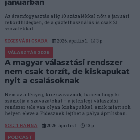
januárban
Az áramfogyasztás alig 10 százalékkal nőtt a januári
rekordhidegben, de a gázfelhasználás is csak 21
százalékkal.
SEGESVÁRI CSABA
2026. április 1.
3
p
VÁLASZTÁS 2026
A magyar választási rendszer
nem csak torzít, de kiskapukat
nyit a csalásoknak
Nem az a lényeg, kire szavaznak, hanem hogy ki
számolja a szavazatokat – a jelenlegi választási
rendszer tele van olyan kiskapukkal, amik miatt sok
helyen eleve a Fidesznek lejthet a pálya áprilisban.
SOLTI HANNA
2026. április 1.
13
p
PODCAST