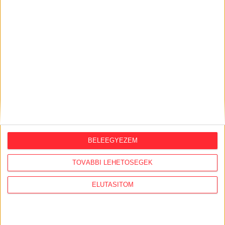
KÖZÜGY AJÁNLÓ
BELEEGYEZEM
2026. augusztus 7.
TOVÁBBI LEHETŐSÉGEK
Félmilliárd forintot kapott a CÖF
ELUTASÍTOM
„magyarországi vállalkozásoktól” 2025-
ben
2026. augusztus 6.