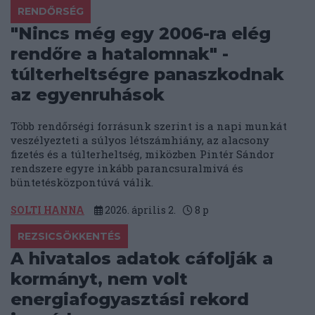
RENDŐRSÉG
"Nincs még egy 2006-ra elég
rendőre a hatalomnak" -
túlterheltségre panaszkodnak
az egyenruhások
Több rendőrségi forrásunk szerint is a napi munkát
veszélyezteti a súlyos létszámhiány, az alacsony
fizetés és a túlterheltség, miközben Pintér Sándor
rendszere egyre inkább parancsuralmivá és
büntetésközpontúvá válik.
SOLTI HANNA
2026. április 2.
8
p
REZSICSÖKKENTÉS
A hivatalos adatok cáfolják a
kormányt, nem volt
energiafogyasztási rekord