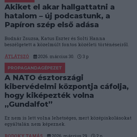
Akiket el akar hallgattatni a
hatalom – új podcastunk, a
Papíron szép első adása
Bodnár Zsuzsa, Katus Eszter és Solti Hanna
beszélgetett a közelmúlt fontos közéleti történéseiről.
ÁTLÁTSZÓ
2026. március 30.
3
p
PROPAGANDAGÉPEZET
A NATO észtországi
kibervédelmi központja cáfolja,
hogy kiképezték volna
„Gundalfot”
Ez nem is lett volna lehetséges, mert középiskolásokat
egyáltalán nem képeznek.
BODOKY TAMÁS
2026. március 29.
2
p