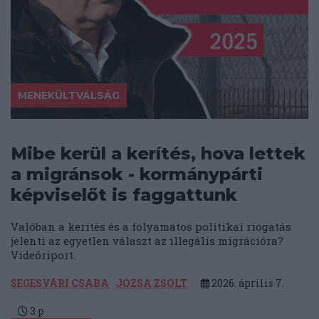
MENEKÜLTVÁLSÁG
Mibe kerül a kerítés, hova lettek
a migránsok - kormánypárti
képviselőt is faggattunk
Valóban a kerítés és a folyamatos politikai riogatás
jelenti az egyetlen választ az illegális migrációra?
Videóriport.
SEGESVÁRI CSABA
JÓZSA ZSOLT
2026. április 7.
3
p