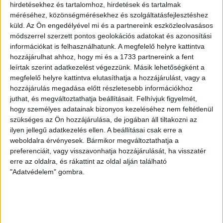
pszichiátria központját
hirdetésekhez és tartalomhoz, hirdetések és tartalmak
méréséhez, közönségmérésekhez és szolgáltatásfejlesztéshez
küld.
Az Ön engedélyével mi és a partnereink eszközleolvasásos
Az Átlátszónak a pszichiátria korábbi és jelenlegi
módszerrel szerzett pontos geolokációs adatokat és azonosítási
dolgozói is beszámoltak az Ézsi Robin által teremtett
információkat is felhasználhatunk. A megfelelő helyre kattintva
toxikus, szakmaiatlan munkakörülményekről, és maga
hozzájárulhat ahhoz, hogy mi és a 1733 partnereink a fent
a volt igazgató is válaszolt kérdéseinkre.
leírtak szerint adatkezelést végezzünk. Másik lehetőségként a
megfelelő helyre kattintva elutasíthatja a hozzájárulást, vagy a
MOHOS MÁTÉ
2026. március 27.
27
p
hozzájárulás megadása előtt részletesebb információkhoz
ENERGIAVÁLSÁG
juthat, és megváltoztathatja beállításait.
Felhívjuk figyelmét,
hogy személyes adatainak bizonyos kezeléséhez nem feltétlenül
Orosz függőség: Magyarország
szükséges az Ön hozzájárulása, de jogában áll tiltakozni az
energiahatalmi ambíciója
ilyen jellegű adatkezelés ellen. A beállításai csak erre a
regionális kockázatokat is
weboldalra érvényesek. Bármikor megváltoztathatja a
preferenciáit, vagy visszavonhatja hozzájárulását, ha visszatér
hordoz
erre az oldalra, és rákattint az oldal alján található
"Adatvédelem" gombra.
A Barátság-vezeték technikai és politikai
bizonytalansága, valamint a déli alternatív útvonal
körüli diplomáciai feszültség közepette Magyarország
pozíciója nem aktív elosztóként, hanem egyoldalú
függőségbe került importőrként írható le.