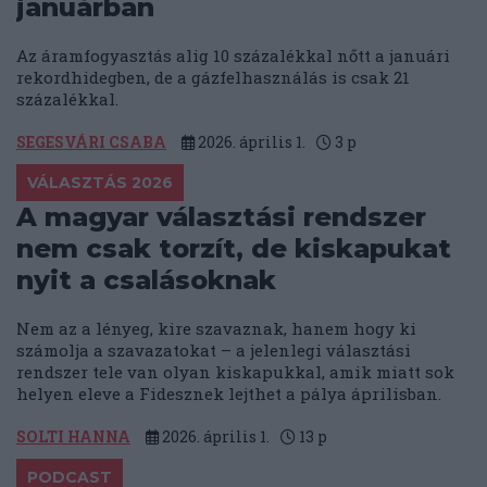
januárban
Az áramfogyasztás alig 10 százalékkal nőtt a januári
rekordhidegben, de a gázfelhasználás is csak 21
százalékkal.
SEGESVÁRI CSABA
2026. április 1.
3
p
VÁLASZTÁS 2026
A magyar választási rendszer
nem csak torzít, de kiskapukat
nyit a csalásoknak
Nem az a lényeg, kire szavaznak, hanem hogy ki
számolja a szavazatokat – a jelenlegi választási
rendszer tele van olyan kiskapukkal, amik miatt sok
helyen eleve a Fidesznek lejthet a pálya áprilisban.
SOLTI HANNA
2026. április 1.
13
p
PODCAST