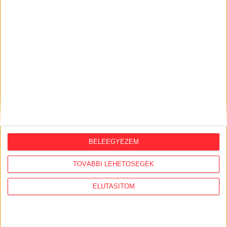
KÖZÜGY AJÁNLÓ
BELEEGYEZEM
2026. augusztus 7.
TOVÁBBI LEHETŐSÉGEK
Félmilliárd forintot kapott a CÖF
ELUTASÍTOM
„magyarországi vállalkozásoktól” 2025-
ben
2026. augusztus 6.