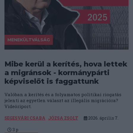
MENEKÜLTVÁLSÁG
Mibe kerül a kerítés, hova lettek
a migránsok - kormánypárti
képviselőt is faggattunk
Valóban a kerítés és a folyamatos politikai riogatás
jelenti az egyetlen választ az illegális migrációra?
Videóriport.
SEGESVÁRI CSABA
JÓZSA ZSOLT
2026. április 7.
3
p