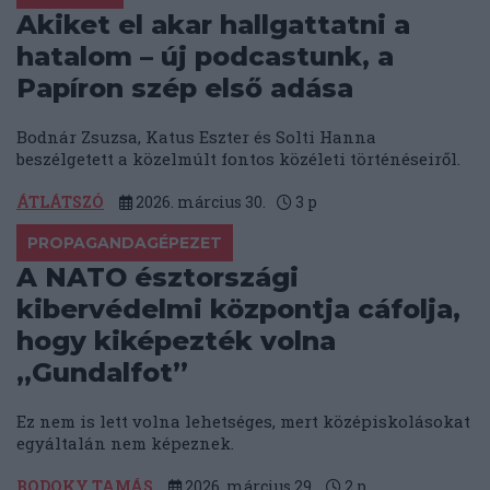
Akiket el akar hallgattatni a
hatalom – új podcastunk, a
Papíron szép első adása
Bodnár Zsuzsa, Katus Eszter és Solti Hanna
beszélgetett a közelmúlt fontos közéleti történéseiről.
ÁTLÁTSZÓ
2026. március 30.
3
p
PROPAGANDAGÉPEZET
A NATO észtországi
kibervédelmi központja cáfolja,
hogy kiképezték volna
„Gundalfot”
Ez nem is lett volna lehetséges, mert középiskolásokat
egyáltalán nem képeznek.
BODOKY TAMÁS
2026. március 29.
2
p