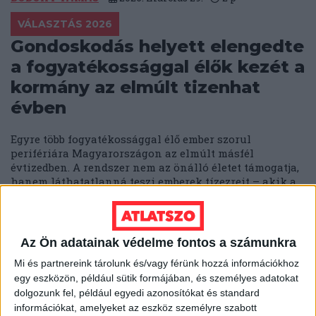
VÁLASZTÁS 2026
Gondoskodás helyett elengedte
a fogyatékossággal élők kezét a
kormány az elmúlt tizenhat
évben
Egyre több fogyatékossággal élő ember szorul
perifériára Magyarországon az elmúlt másfél
évtizedben. A rendszer nem az önálló életet támogatja,
hanem láthatatlanná teszi emberek tízezreit – akik a
mindennapjaikban egyre inkább magukra és a
családjukra vannak utalva.
SOLTI HANNA
2026. március 27.
5
p
Az Ön adatainak védelme fontos a számunkra
EGÉSZSÉGÜGY
Mi és partnereink tárolunk és/vagy férünk hozzá információkhoz
egy eszközön, például sütik formájában, és személyes adatokat
„Itt Armageddon lesz” – így
dolgozunk fel, például egyedi azonosítókat és standard
irányította egy mágus a magyar
információkat, amelyeket az eszköz személyre szabott