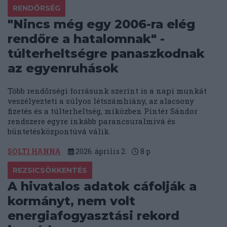
RENDŐRSÉG
"Nincs még egy 2006-ra elég
rendőre a hatalomnak" -
túlterheltségre panaszkodnak
az egyenruhások
Több rendőrségi forrásunk szerint is a napi munkát
veszélyezteti a súlyos létszámhiány, az alacsony
fizetés és a túlterheltség, miközben Pintér Sándor
rendszere egyre inkább parancsuralmivá és
büntetésközpontúvá válik.
SOLTI HANNA
2026. április 2.
8
p
REZSICSÖKKENTÉS
A hivatalos adatok cáfolják a
kormányt, nem volt
energiafogyasztási rekord