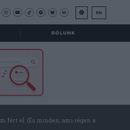
EN
RÓLUNK
m fért el. (És minden, ami régen a