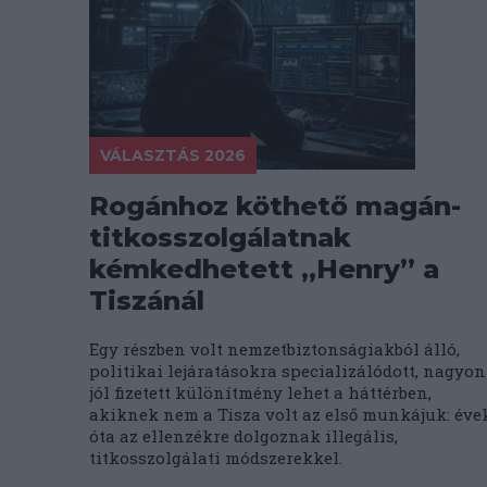
VÁLASZTÁS 2026
Rogánhoz köthető magán-
titkosszolgálatnak
kémkedhetett „Henry” a
Tiszánál
Egy részben volt nemzetbiztonságiakból álló,
politikai lejáratásokra specializálódott, nagyon
jól fizetett különítmény lehet a háttérben,
akiknek nem a Tisza volt az első munkájuk: éve
óta az ellenzékre dolgoznak illegális,
titkosszolgálati módszerekkel.