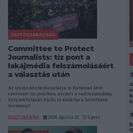
SAJTÓSZABADSÁG
Committee to Protect
Journalists: tíz pont a
lakájmédia felszámolásáért
a választás után
A
Az uniós döntéshozatalra is hatással lévő
n
szervezet tíz pontban sürgeti a sajtószabadság
k
m
helyreállítását, bárki is alakítja a következő
ü
kormányt.
SOLTI HANNA
2026. április 10.
3
perc
E
O