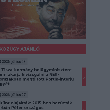
KÖZÜGY AJÁNLÓ
2026. július 28.
 Tisza-kormány belügyminisztere
em akarja kivizsgálni a NER-
orszakban megtiltott Portik-interjú
gyét
2026. július 27.
ltűnt olajakták: 2015-ben bezúzták
rbán Péter országos