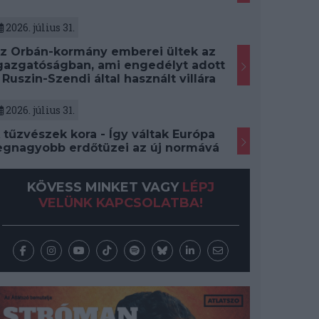
2026. július 31.
z Orbán-kormány emberei ültek az
gazgatóságban, ami engedélyt adott
 Ruszin-Szendi által használt villára
2026. július 31.
 tűzvészek kora - Így váltak Európa
egnagyobb erdőtüzei az új normává
KÖVESS MINKET VAGY
LÉPJ
VELÜNK KAPCSOLATBA!