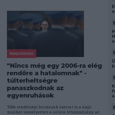
E
s
M
H
s
RENDŐRSÉG
Ü
"Nincs még egy 2006-ra elég
b
rendőre a hatalomnak" -
túlterheltségre
K
panaszkodnak az
f
egyenruhások
a
Több rendőrségi forrásunk szerint is a napi
munkát veszélyezteti a súlyos létszámhiány, az