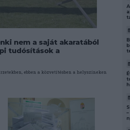
A
a
t
B
nki nem a saját akaratából
b
pi tudósítások a
t
körzetekben, ebben a közvetítésben a helyszíneken
É
t
h
S
–
n