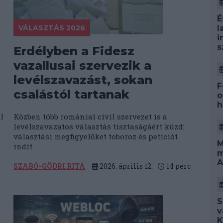
É
VÁLASZTÁS 2026
l
i
s
Erdélyben a Fidesz
vazallusai szervezik a
levélszavazást, sokan
F
csalástól tartanak
o
h
l
Közben több romániai civil szervezet is a
levélszavazatos választás tisztaságáért küzd:
választási megfigyelőket toboroz és petíciót
M
indít.
m
A
SZABÓ-GÖDRI RITA
2026. április 12.
14
perc
S
v
K