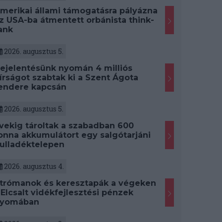
merikai állami támogatásra pályázna
z USA-ba átmentett orbánista think-
ank
2026. augusztus 5.
ejelentésünk nyomán 4 milliós
írságot szabtak ki a Szent Ágota
endere kapcsán
2026. augusztus 5.
vekig tároltak a szabadban 600
onna akkumulátort egy salgótarjáni
ulladéktelepen
2026. augusztus 4.
trómanok és keresztapák a végeken
 Elcsalt vidékfejlesztési pénzek
yomában