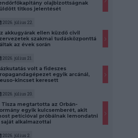
endőrfőkapitány olajbizottságnak
üldött titkos jelentését
2026. július 22.
z akkugyárak ellen küzdő civil
zervezetek szakmai tudásközponttá
áltak az évek során
2026. július 21.
ázkutatás volt a fideszes
ropagandagépezet egyik arcánál,
euso-kincset keresett
2026. július 20.
 Tisza megtartotta az Orbán-
ormány egyik kulcsemberét, akit
ost petícióval próbálnak lemondatni
 saját alkalmazottai
2026. július 2.