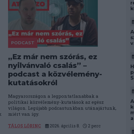
r
k
A
s
PODCAST
v
„Ez már nem szórás, ez
nyilvánvaló csalás” –
H
p
podcast a közvélemény-
S
kutatásokról
Magyarországon a legpontatlanabbak a
A
politikai közvélemény-kutatások az egész
k
világon. Legújabb podcastunkban utánajártunk,
m
k
miért van így.
a
TÁLOS LŐRINC
2026. április 8.
2
perc