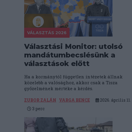
VÁLASZTÁS 2026
Választási Monitor: utolsó
mandátumbecslésünk a
választások előtt
Ha a kormánytól független intézetek állnak
közelebb a valósághoz, akkor csak a Tisza
győzelmének mértéke a kérdés.
ZUBOR ZALÁN
VARGA BENCE
2026. április 11.
3
perc