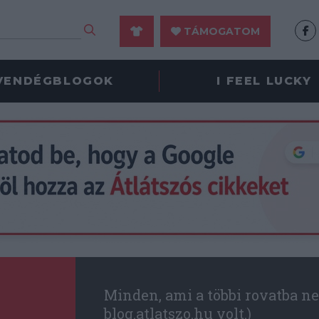
TÁMOGATOM
VENDÉGBLOGOK
I FEEL LUCKY
Minden, ami a többi rovatba ne
blog.atlatszo.hu volt.)