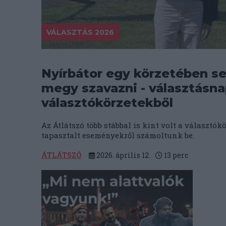
VÁLASZTÁS 2026
Nyírbátor egy körzetében se
megy szavazni - választásna
választókörzetekből
Az Átlátszó több stábbal is kint volt a választó
tapasztalt eseményekről számoltunk be.
ÁTLÁTSZÓ
2026. április 12.
13
perc