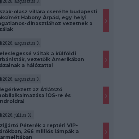
2026. augusztus 3.
szak-olasz villára cserélte budapesti
akcímét Habony Árpád, egy helyi
ngatlanos-dinasztiához vezetnek a
zálak
2026. augusztus 3.
eleslegessé váltak a külföldi
rbánisták, vezetőik Amerikában
ázalnak a hálózattal
2026. augusztus 3.
egérkezett az Átlátszó
obilalkalmazása iOS-re és
ndroidra!
2026. július 31.
zijjártó Péterék a reptéri VIP-
árókban, 266 milliós lámpák a
armelitában