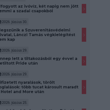
lfogyott az ivóvíz, két napig nem jött
emmi a szadai csapokból
2026. június 30.
egszűnik a Szuverenitásvédelmi
ivatal, Lánczi Tamás végkielégítést
em kap
2026. június 29.
nnep lett a tiltakozásból egy évvel a
etiltott Pride után
2026. június 29.
ifizetett nyaralások, törölt
oglalások: több tucat károsult maradt
 Hotel and More után
2026. június 25.