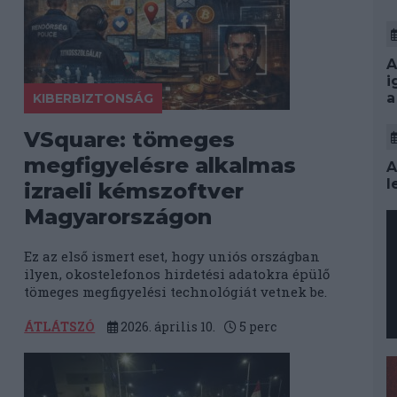
A
i
a
KIBERBIZTONSÁG
VSquare: tömeges
megfigyelésre alkalmas
A
l
izraeli kémszoftver
Magyarországon
Ez az első ismert eset, hogy uniós országban
ilyen, okostelefonos hirdetési adatokra épülő
tömeges megfigyelési technológiát vetnek be.
ÁTLÁTSZÓ
2026. április 10.
5
perc