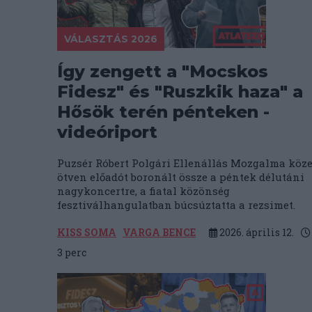
VÁLASZTÁS 2026
Így zengett a "Mocskos
Fidesz" és "Ruszkik haza" a
Hősök terén pénteken -
videóriport
Puzsér Róbert Polgári Ellenállás Mozgalma köze
ötven előadót boronált össze a péntek délutáni
nagykoncertre, a fiatal közönség
fesztiválhangulatban búcsúztatta a rezsimet.
KISS SOMA
VARGA BENCE
2026. április 12.
3
perc