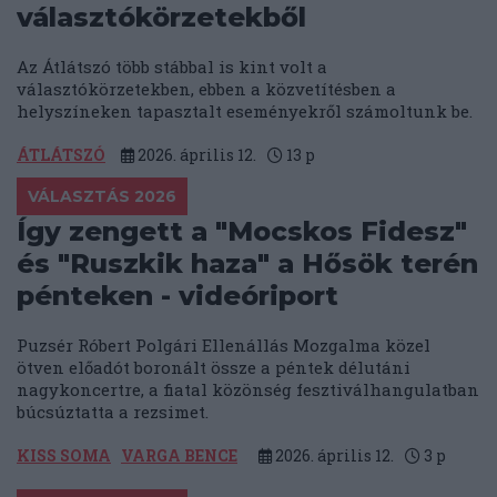
választókörzetekből
Az Átlátszó több stábbal is kint volt a
választókörzetekben, ebben a közvetítésben a
helyszíneken tapasztalt eseményekről számoltunk be.
ÁTLÁTSZÓ
2026. április 12.
13
p
VÁLASZTÁS 2026
Így zengett a "Mocskos Fidesz"
és "Ruszkik haza" a Hősök terén
pénteken - videóriport
Puzsér Róbert Polgári Ellenállás Mozgalma közel
ötven előadót boronált össze a péntek délutáni
nagykoncertre, a fiatal közönség fesztiválhangulatban
búcsúztatta a rezsimet.
KISS SOMA
VARGA BENCE
2026. április 12.
3
p