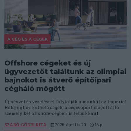
A CÉG ÉS A CÉGEK
Offshore cégeket és új
ügyvezetőt találtunk az olimpiai
bajnokot is átverő építőipari
cégháló mögött
Új névvel és vezetéssel folytatják a munkát az Imperial
Holdinghoz köthető cégek, a cégcsoport mögött álló
személy két offshore-cégben is felbukkant.
SZABÓ-GÖDRI RITA
2026. április 20.
16
p