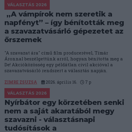
VÁLASZTÁS 2026
„A vámpírok nem szeretik a
napfényt” – így bénították meg
a szavazatvásárló gépezetet az
őrszemek
"A szavazat ára" című film producerével, Tímár
Áronnal beszélgettünk arról, hogyan bénította meg a
De! Akcióközösség egy példátlan civil akcióval a
szavazatvásárló rendszert a választás napján.
ZIMRE ZSUZSA
2026. április 16.
7
p
VÁLASZTÁS 2026
Nyírbátor egy körzetében senki
nem a saját akaratából megy
szavazni - választásnapi
tudósítások a