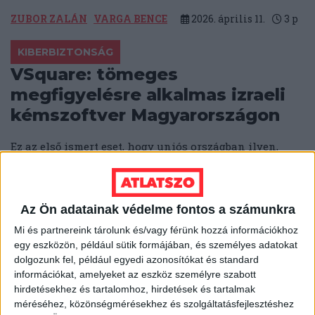
ZUBOR ZALÁN
VARGA BENCE
2026. április 11.
3
p
KIBERBIZTONSÁG
VSquare: tömeges
megfigyelésre alkalmas izraeli
kémszoftver Magyarországon
Ez az első ismert eset, hogy uniós országban ilyen,
okostelefonos hirdetési adatokra épülő tömeges
megfigyelési technológiát vetnek be.
ÁTLÁTSZÓ
2026. április 10.
5
p
Az Ön adatainak védelme fontos a számunkra
VÁLASZTÁS 2026
Mi és partnereink tárolunk és/vagy férünk hozzá információkhoz
egy eszközön, például sütik formájában, és személyes adatokat
Tucatjával adhattak be hamis
dolgozunk fel, például egyedi azonosítókat és standard
mozgóurnás kérelmeket
információkat, amelyeket az eszköz személyre szabott
egyetlen e-mail címről
hirdetésekhez és tartalomhoz, hirdetések és tartalmak
méréséhez, közönségmérésekhez és szolgáltatásfejlesztéshez