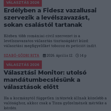
VÁLASZTÁS 2026
Erdélyben a Fidesz vazallusai
szervezik a levélszavazást,
sokan csalástól tartanak
Közben több romániai civil szervezet is a
levélszavazatos választás tisztaságáért küzd:
választási megfigyelőket toboroz és petíciót indít.
SZABÓ-GÖDRI RITA
2026. április 12.
14
p
VÁLASZTÁS 2026
Választási Monitor: utolsó
mandátumbecslésünk a
választások előtt
Ha a kormánytól független intézetek állnak közelebb a
valósághoz, akkor csak a Tisza győzelmének mértéke a
kérdés.