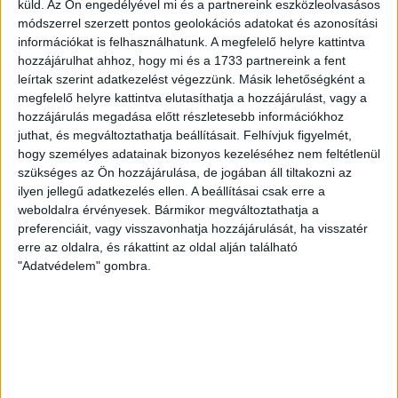
küld.
Az Ön engedélyével mi és a partnereink eszközleolvasásos
Több tucat mozgóurnás szavazási kérelem érkezhetett
módszerrel szerzett pontos geolokációs adatokat és azonosítási
be egyetlen e-mail címről a Nemzeti Választási
információkat is felhasználhatunk. A megfelelő helyre kattintva
Irodához, úgy, hogy az érintettek nem tudnak róla.
hozzájárulhat ahhoz, hogy mi és a 1733 partnereink a fent
leírtak szerint adatkezelést végezzünk. Másik lehetőségként a
SOLTI HANNA
2026. április 10.
2
p
megfelelő helyre kattintva elutasíthatja a hozzájárulást, vagy a
SAJTÓSZABADSÁG
hozzájárulás megadása előtt részletesebb információkhoz
juthat, és megváltoztathatja beállításait.
Felhívjuk figyelmét,
Committee to Protect
hogy személyes adatainak bizonyos kezeléséhez nem feltétlenül
Journalists: tíz pont a
szükséges az Ön hozzájárulása, de jogában áll tiltakozni az
lakájmédia felszámolásáért a
ilyen jellegű adatkezelés ellen. A beállításai csak erre a
weboldalra érvényesek. Bármikor megváltoztathatja a
választás után
preferenciáit, vagy visszavonhatja hozzájárulását, ha visszatér
erre az oldalra, és rákattint az oldal alján található
Az uniós döntéshozatalra is hatással lévő szervezet tíz
"Adatvédelem" gombra.
pontban sürgeti a sajtószabadság helyreállítását, bárki
is alakítja a következő kormányt.
SOLTI HANNA
2026. április 10.
3
p
VÁLASZTÁS 2026
Rogánhoz köthető magán-