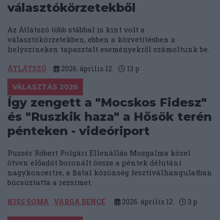
választókörzetekből
Az Átlátszó több stábbal is kint volt a
választókörzetekben, ebben a közvetítésben a
helyszíneken tapasztalt eseményekről számoltunk be.
ÁTLÁTSZÓ
2026. április 12.
13
p
VÁLASZTÁS 2026
Így zengett a "Mocskos Fidesz"
és "Ruszkik haza" a Hősök terén
pénteken - videóriport
Puzsér Róbert Polgári Ellenállás Mozgalma közel
ötven előadót boronált össze a péntek délutáni
nagykoncertre, a fiatal közönség fesztiválhangulatban
búcsúztatta a rezsimet.
KISS SOMA
VARGA BENCE
2026. április 12.
3
p