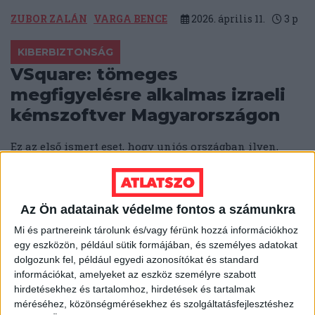
ZUBOR ZALÁN
VARGA BENCE
2026. április 11.
3
p
KIBERBIZTONSÁG
VSquare: tömeges
megfigyelésre alkalmas izraeli
kémszoftver Magyarországon
Ez az első ismert eset, hogy uniós országban ilyen,
okostelefonos hirdetési adatokra épülő tömeges
megfigyelési technológiát vetnek be.
ÁTLÁTSZÓ
2026. április 10.
5
p
Az Ön adatainak védelme fontos a számunkra
VÁLASZTÁS 2026
Mi és partnereink tárolunk és/vagy férünk hozzá információkhoz
egy eszközön, például sütik formájában, és személyes adatokat
Tucatjával adhattak be hamis
dolgozunk fel, például egyedi azonosítókat és standard
mozgóurnás kérelmeket
információkat, amelyeket az eszköz személyre szabott
egyetlen e-mail címről
hirdetésekhez és tartalomhoz, hirdetések és tartalmak
méréséhez, közönségmérésekhez és szolgáltatásfejlesztéshez