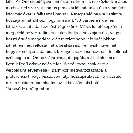
küld.
Az Ön engedélyével mi és a partnereink eszközleolvasásos
Több tucat mozgóurnás szavazási kérelem érkezhetett
módszerrel szerzett pontos geolokációs adatokat és azonosítási
be egyetlen e-mail címről a Nemzeti Választási
információkat is felhasználhatunk. A megfelelő helyre kattintva
Irodához, úgy, hogy az érintettek nem tudnak róla.
hozzájárulhat ahhoz, hogy mi és a 1733 partnereink a fent
leírtak szerint adatkezelést végezzünk. Másik lehetőségként a
SOLTI HANNA
2026. április 10.
2
p
megfelelő helyre kattintva elutasíthatja a hozzájárulást, vagy a
SAJTÓSZABADSÁG
hozzájárulás megadása előtt részletesebb információkhoz
juthat, és megváltoztathatja beállításait.
Felhívjuk figyelmét,
Committee to Protect
hogy személyes adatainak bizonyos kezeléséhez nem feltétlenül
Journalists: tíz pont a
szükséges az Ön hozzájárulása, de jogában áll tiltakozni az
lakájmédia felszámolásáért a
ilyen jellegű adatkezelés ellen. A beállításai csak erre a
weboldalra érvényesek. Bármikor megváltoztathatja a
választás után
preferenciáit, vagy visszavonhatja hozzájárulását, ha visszatér
erre az oldalra, és rákattint az oldal alján található
Az uniós döntéshozatalra is hatással lévő szervezet tíz
"Adatvédelem" gombra.
pontban sürgeti a sajtószabadság helyreállítását, bárki
is alakítja a következő kormányt.
SOLTI HANNA
2026. április 10.
3
p
VÁLASZTÁS 2026
Rogánhoz köthető magán-