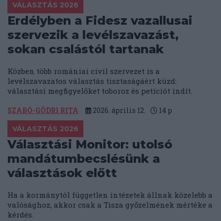
VÁLASZTÁS 2026
Erdélyben a Fidesz vazallusai
szervezik a levélszavazást,
sokan csalástól tartanak
Közben több romániai civil szervezet is a
levélszavazatos választás tisztaságáért küzd:
választási megfigyelőket toboroz és petíciót indít.
SZABÓ-GÖDRI RITA
2026. április 12.
14
p
VÁLASZTÁS 2026
Választási Monitor: utolsó
mandátumbecslésünk a
választások előtt
Ha a kormánytól független intézetek állnak közelebb a
valósághoz, akkor csak a Tisza győzelmének mértéke a
kérdés.