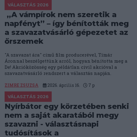
VÁLASZTÁS 2026
„A vámpírok nem szeretik a
napfényt” – így bénították meg
a szavazatvásárló gépezetet az
őrszemek
"A szavazat ára" című film producerével, Tímár
Áronnal beszélgettünk arról, hogyan bénította meg a
De! Akcióközösség egy példátlan civil akcióval a
szavazatvásárló rendszert a választás napján.
ZIMRE ZSUZSA
2026. április 16.
7
p
VÁLASZTÁS 2026
Nyírbátor egy körzetében senki
nem a saját akaratából megy
szavazni - választásnapi
tudósítások a