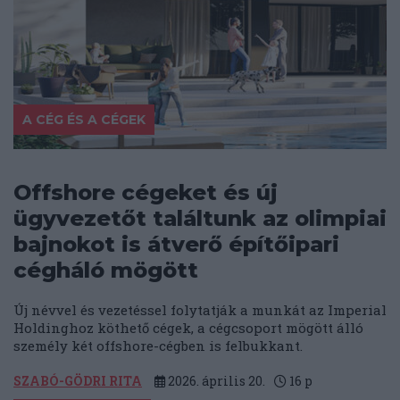
A CÉG ÉS A CÉGEK
Offshore cégeket és új
ügyvezetőt találtunk az olimpiai
bajnokot is átverő építőipari
cégháló mögött
Új névvel és vezetéssel folytatják a munkát az Imperial
Holdinghoz köthető cégek, a cégcsoport mögött álló
személy két offshore-cégben is felbukkant.
SZABÓ-GÖDRI RITA
2026. április 20.
16
p