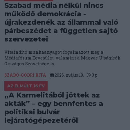
Szabad média nélkül nincs
működő demokrácia -
újrakezdenék az állammal való
párbeszédet a független sajtó
szervezetei
Vitaindító munkaanyagot fogalmazott meg a
Médiafórum Egyesület, valamint a Magyar Újságírók
Országos Szövetsége is.
SZABÓ-GÖDRI RITA
2026. május 18.
3
p
AZ ELMÚLT 16 ÉV
„A Karmelitából jöttek az
akták” – egy bennfentes a
politikai bulvár
lejáratógépezetéről