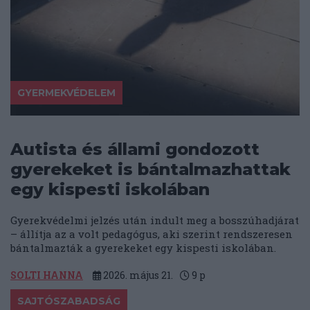
GYERMEKVÉDELEM
Autista és állami gondozott
gyerekeket is bántalmazhattak
egy kispesti iskolában
Gyerekvédelmi jelzés után indult meg a bosszúhadjárat
– állítja az a volt pedagógus, aki szerint rendszeresen
bántalmazták a gyerekeket egy kispesti iskolában.
SOLTI HANNA
2026. május 21.
9
p
SAJTÓSZABADSÁG