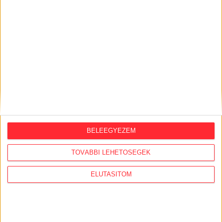
KÖZÜGY AJÁNLÓ
2026. augusztus 7.
BELEEGYEZEM
Félmilliárd forintot kapott a CÖF
„magyarországi vállalkozásoktól” 2025-
TOVÁBBI LEHETŐSÉGEK
ben
ELUTASÍTOM
2026. augusztus 6.
Mi maradt mára a független sajtóból? –
podcast Mong Attilával az Átlátszó 15.
szülinapja alkalmából