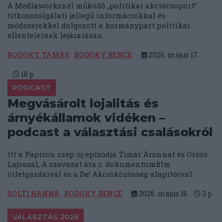
A Mediaworksnél működő „politikai akciócsoport”
titkosszolgálati jellegű információkkal és
módszerekkel dolgozott a kormánypárt politikai
ellenfeleinek lejáratásán.
BODOKY TAMÁS
BODOKY BENCE
2026. május 17.
18
p
PODCAST
Megvásárolt lojalitás és
árnyékállamok vidéken –
podcast a választási csalásokról
Itt a Papíron szép új epizódja Tímár Áronnal és Orsós
Lajossal, A szavazat ára c. dokumentumfilm
ötletgazdáival és a De! Akcióközösség alapítóival.
SOLTI HANNA
BODOKY BENCE
2026. május 16.
3
p
VÁLASZTÁS 2026