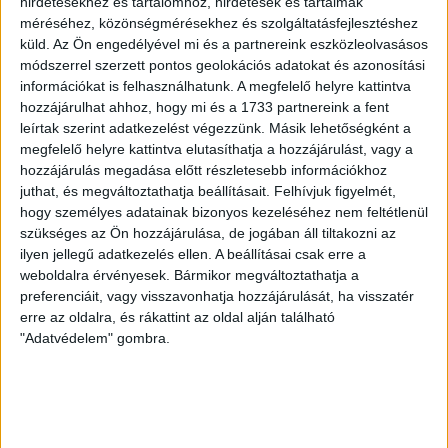
Fidesz a Fradi
hirdetésekhez és tartalomhoz, hirdetések és tartalmak
méréséhez, közönségmérésekhez és szolgáltatásfejlesztéshez
árnyékhadseregét
küld.
Az Ön engedélyével mi és a partnereink eszközleolvasásos
módszerrel szerzett pontos geolokációs adatokat és azonosítási
Forrásunk szerint a Fradi szekusai a meccsek mellett
információkat is felhasználhatunk. A megfelelő helyre kattintva
a Békemeneteken és a Fidesz országjárásain is
hozzájárulhat ahhoz, hogy mi és a 1733 partnereink a fent
feladatokat kaptak.
leírtak szerint adatkezelést végezzünk. Másik lehetőségként a
megfelelő helyre kattintva elutasíthatja a hozzájárulást, vagy a
SOLTI HANNA
2026. május 7.
7
p
hozzájárulás megadása előtt részletesebb információkhoz
juthat, és megváltoztathatja beállításait.
Felhívjuk figyelmét,
VÁLASZTÁS 2026
hogy személyes adatainak bizonyos kezeléséhez nem feltétlenül
„Tegyék meg, amit meg kell
szükséges az Ön hozzájárulása, de jogában áll tiltakozni az
tenniük” – így zajlott a
ilyen jellegű adatkezelés ellen. A beállításai csak erre a
weboldalra érvényesek. Bármikor megváltoztathatja a
levélszavazás Erdélyben
preferenciáit, vagy visszavonhatja hozzájárulását, ha visszatér
erre az oldalra, és rákattint az oldal alján található
Kiadta választás utáni monitoring jelentését az
"Adatvédelem" gombra.
Egyenlőbb Erdélyért Mozgalom, melyben bemutatják a
levélszavazás során tapasztalt visszásságokat.
SZABÓ-GÖDRI RITA
2026. május 6.
6
p
SZUVERENITÁSVÉDELEM