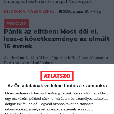
fordulópontként írták le a napot. Videóriport.
KISS SOMA
VARGA BENCE
2026. május 10.
4
p
PODCAST
Pánik az elitben: Most dől el,
lesz-e következménye az elmúlt
16 évnek
Az elszámoltatásról beszélgettünk Hadházy Ákossal a
Papíron szép új adásában.
SOLTI HANNA
KATUS ESZTER
BODOKY BENCE
2026. május 9.
2
p
Az Ön adatainak védelme fontos a számunkra
AZ ELMÚLT 16 ÉV
Mi és partnereink tárolunk és/vagy férünk hozzá információkhoz
egy eszközön, például sütik formájában, és személyes adatokat
„Most már lehet beszélni” – a
dolgozunk fel, például egyedi azonosítókat és standard
stadionokon kívül is bevetette a
információkat, amelyeket az eszköz személyre szabott