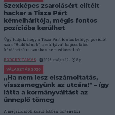
Szexképes zsarolásért elítélt
hacker a Tisza Párt
kémelhárítója, mégis fontos
pozícióba kerülhet
Úgy tudjuk, hogy a Tisza Párt fontos belügyi pozíciót
szán "Buddhának", a múltjával kapcsolatos
kérdéseinkre azonban nem válaszoltak.
BODOKY TAMÁS
2026. május 12.
8
p
VÁLASZTÁS 2026
„Ha nem lesz elszámoltatás,
visszamegyünk az utcára!" – így
látta a kormányváltást az
ünneplő tömeg
A megszólalók közül többen történelmi