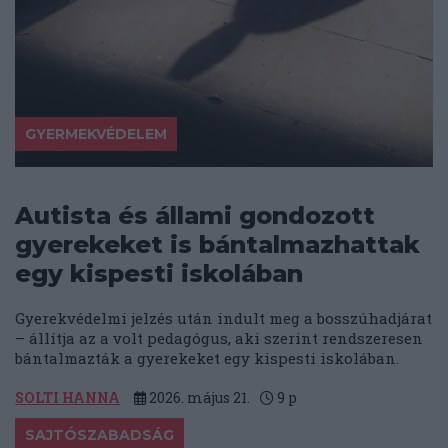
GYERMEKVÉDELEM
Autista és állami gondozott
gyerekeket is bántalmazhattak
egy kispesti iskolában
Gyerekvédelmi jelzés után indult meg a bosszúhadjárat
– állítja az a volt pedagógus, aki szerint rendszeresen
bántalmazták a gyerekeket egy kispesti iskolában.
SOLTI HANNA
2026. május 21.
9
p
SAJTÓSZABADSÁG