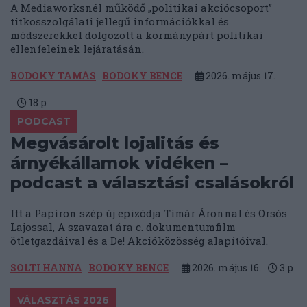
A Mediaworksnél működő „politikai akciócsoport”
titkosszolgálati jellegű információkkal és
módszerekkel dolgozott a kormánypárt politikai
ellenfeleinek lejáratásán.
BODOKY TAMÁS
BODOKY BENCE
2026. május 17.
18
p
PODCAST
Megvásárolt lojalitás és
árnyékállamok vidéken –
podcast a választási csalásokról
Itt a Papíron szép új epizódja Tímár Áronnal és Orsós
Lajossal, A szavazat ára c. dokumentumfilm
ötletgazdáival és a De! Akcióközösség alapítóival.
SOLTI HANNA
BODOKY BENCE
2026. május 16.
3
p
VÁLASZTÁS 2026