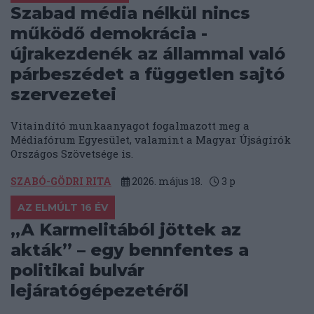
Szabad média nélkül nincs
működő demokrácia -
újrakezdenék az állammal való
párbeszédet a független sajtó
szervezetei
Vitaindító munkaanyagot fogalmazott meg a
Médiafórum Egyesület, valamint a Magyar Újságírók
Országos Szövetsége is.
SZABÓ-GÖDRI RITA
2026. május 18.
3
p
AZ ELMÚLT 16 ÉV
„A Karmelitából jöttek az
akták” – egy bennfentes a
politikai bulvár
lejáratógépezetéről