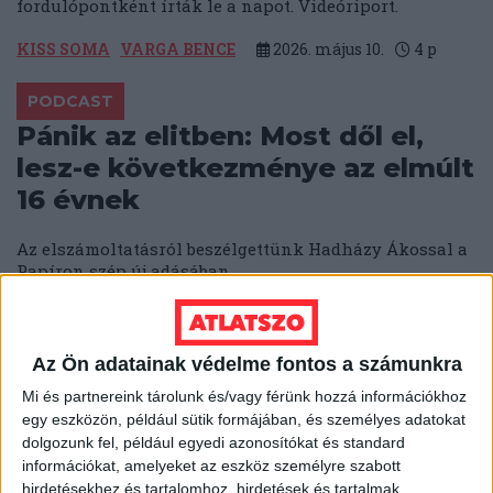
fordulópontként írták le a napot. Videóriport.
KISS SOMA
VARGA BENCE
2026. május 10.
4
p
PODCAST
Pánik az elitben: Most dől el,
lesz-e következménye az elmúlt
16 évnek
Az elszámoltatásról beszélgettünk Hadházy Ákossal a
Papíron szép új adásában.
SOLTI HANNA
KATUS ESZTER
BODOKY BENCE
2026. május 9.
2
p
Az Ön adatainak védelme fontos a számunkra
Mi és partnereink tárolunk és/vagy férünk hozzá információkhoz
AZ ELMÚLT 16 ÉV
egy eszközön, például sütik formájában, és személyes adatokat
„Most már lehet beszélni” – a
dolgozunk fel, például egyedi azonosítókat és standard
stadionokon kívül is bevetette a
információkat, amelyeket az eszköz személyre szabott
hirdetésekhez és tartalomhoz, hirdetések és tartalmak