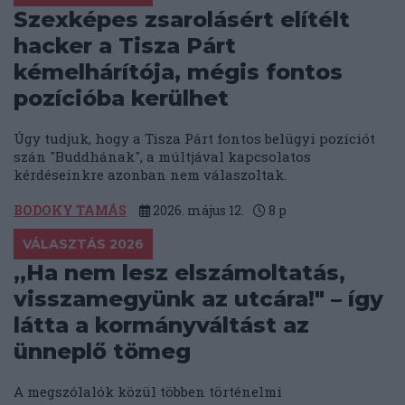
Szexképes zsarolásért elítélt
hacker a Tisza Párt
kémelhárítója, mégis fontos
pozícióba kerülhet
Úgy tudjuk, hogy a Tisza Párt fontos belügyi pozíciót
szán "Buddhának", a múltjával kapcsolatos
kérdéseinkre azonban nem válaszoltak.
BODOKY TAMÁS
2026. május 12.
8
p
VÁLASZTÁS 2026
„Ha nem lesz elszámoltatás,
visszamegyünk az utcára!" – így
látta a kormányváltást az
ünneplő tömeg
A megszólalók közül többen történelmi