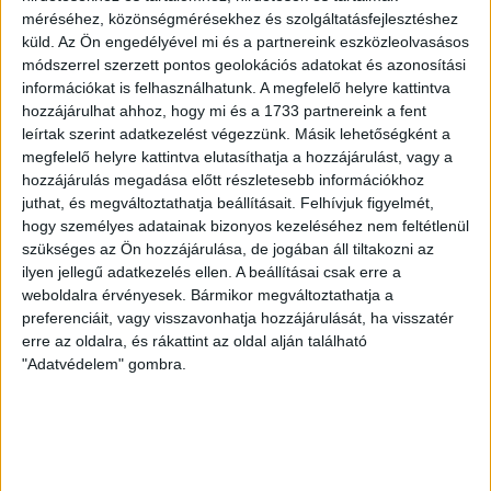
Fidesz a Fradi
méréséhez, közönségmérésekhez és szolgáltatásfejlesztéshez
árnyékhadseregét
küld.
Az Ön engedélyével mi és a partnereink eszközleolvasásos
módszerrel szerzett pontos geolokációs adatokat és azonosítási
Forrásunk szerint a Fradi szekusai a meccsek mellett
információkat is felhasználhatunk. A megfelelő helyre kattintva
a Békemeneteken és a Fidesz országjárásain is
hozzájárulhat ahhoz, hogy mi és a 1733 partnereink a fent
feladatokat kaptak.
leírtak szerint adatkezelést végezzünk. Másik lehetőségként a
megfelelő helyre kattintva elutasíthatja a hozzájárulást, vagy a
SOLTI HANNA
2026. május 7.
7
p
hozzájárulás megadása előtt részletesebb információkhoz
juthat, és megváltoztathatja beállításait.
Felhívjuk figyelmét,
VÁLASZTÁS 2026
hogy személyes adatainak bizonyos kezeléséhez nem feltétlenül
„Tegyék meg, amit meg kell
szükséges az Ön hozzájárulása, de jogában áll tiltakozni az
ilyen jellegű adatkezelés ellen. A beállításai csak erre a
tenniük” – így zajlott a
weboldalra érvényesek. Bármikor megváltoztathatja a
levélszavazás Erdélyben
preferenciáit, vagy visszavonhatja hozzájárulását, ha visszatér
erre az oldalra, és rákattint az oldal alján található
Kiadta választás utáni monitoring jelentését az
"Adatvédelem" gombra.
Egyenlőbb Erdélyért Mozgalom, melyben bemutatják a
levélszavazás során tapasztalt visszásságokat.
SZABÓ-GÖDRI RITA
2026. május 6.
6
p
SZUVERENITÁSVÉDELEM