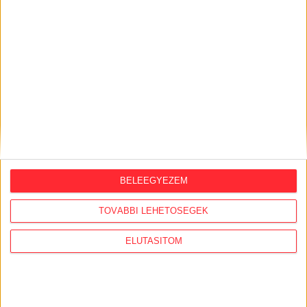
KÖZÜGY AJÁNLÓ
2026. augusztus 7.
BELEEGYEZEM
Félmilliárd forintot kapott a CÖF
„magyarországi vállalkozásoktól” 2025-
TOVÁBBI LEHETŐSÉGEK
ben
ELUTASÍTOM
2026. augusztus 6.
Mi maradt mára a független sajtóból? –
podcast Mong Attilával az Átlátszó 15.
szülinapja alkalmából