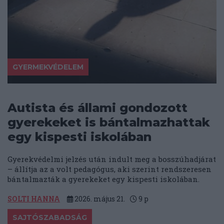
GYERMEKVÉDELEM
Autista és állami gondozott
gyerekeket is bántalmazhattak
egy kispesti iskolában
Gyerekvédelmi jelzés után indult meg a bosszúhadjárat
– állítja az a volt pedagógus, aki szerint rendszeresen
bántalmazták a gyerekeket egy kispesti iskolában.
SOLTI HANNA
2026. május 21.
9
p
SAJTÓSZABADSÁG