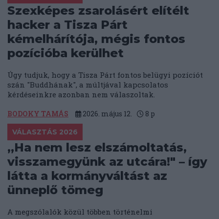
Szexképes zsarolásért elítélt
hacker a Tisza Párt
kémelhárítója, mégis fontos
pozícióba kerülhet
Úgy tudjuk, hogy a Tisza Párt fontos belügyi pozíciót
szán "Buddhának", a múltjával kapcsolatos
kérdéseinkre azonban nem válaszoltak.
BODOKY TAMÁS
2026. május 12.
8
p
VÁLASZTÁS 2026
„Ha nem lesz elszámoltatás,
visszamegyünk az utcára!" – így
látta a kormányváltást az
ünneplő tömeg
A megszólalók közül többen történelmi