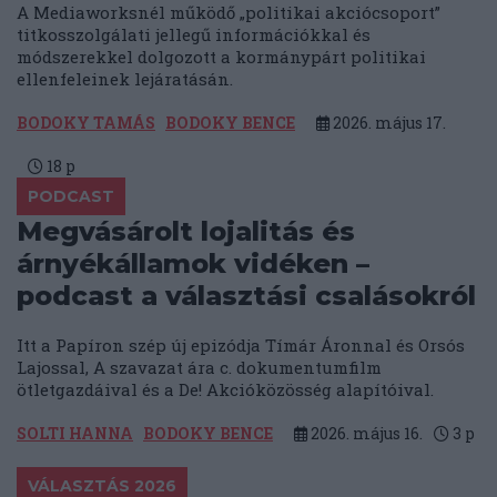
A Mediaworksnél működő „politikai akciócsoport”
titkosszolgálati jellegű információkkal és
módszerekkel dolgozott a kormánypárt politikai
ellenfeleinek lejáratásán.
BODOKY TAMÁS
BODOKY BENCE
2026. május 17.
18
p
PODCAST
Megvásárolt lojalitás és
árnyékállamok vidéken –
podcast a választási csalásokról
Itt a Papíron szép új epizódja Tímár Áronnal és Orsós
Lajossal, A szavazat ára c. dokumentumfilm
ötletgazdáival és a De! Akcióközösség alapítóival.
SOLTI HANNA
BODOKY BENCE
2026. május 16.
3
p
VÁLASZTÁS 2026