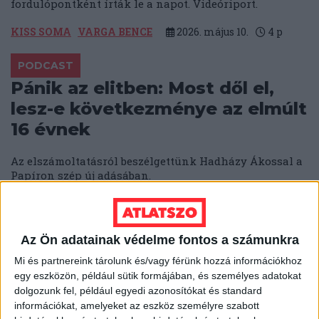
fordulópontként írták le a napot. Videóriport.
KISS SOMA
VARGA BENCE
2026. május 10.
4
p
PODCAST
Pánik az elitben: Most dől el,
lesz-e következménye az elmúlt
16 évnek
Az elszámoltatásról beszélgettünk Hadházy Ákossal a
Papíron szép új adásában.
SOLTI HANNA
KATUS ESZTER
BODOKY BENCE
2026. május 9.
2
p
Az Ön adatainak védelme fontos a számunkra
AZ ELMÚLT 16 ÉV
Mi és partnereink tárolunk és/vagy férünk hozzá információkhoz
egy eszközön, például sütik formájában, és személyes adatokat
„Most már lehet beszélni” – a
dolgozunk fel, például egyedi azonosítókat és standard
stadionokon kívül is bevetette a
információkat, amelyeket az eszköz személyre szabott