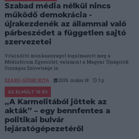
Szabad média nélkül nincs
működő demokrácia -
újrakezdenék az állammal való
párbeszédet a független sajtó
szervezetei
Vitaindító munkaanyagot fogalmazott meg a
Médiafórum Egyesület, valamint a Magyar Újságírók
Országos Szövetsége is.
SZABÓ-GÖDRI RITA
2026. május 18.
3
p
AZ ELMÚLT 16 ÉV
„A Karmelitából jöttek az
akták” – egy bennfentes a
politikai bulvár
lejáratógépezetéről