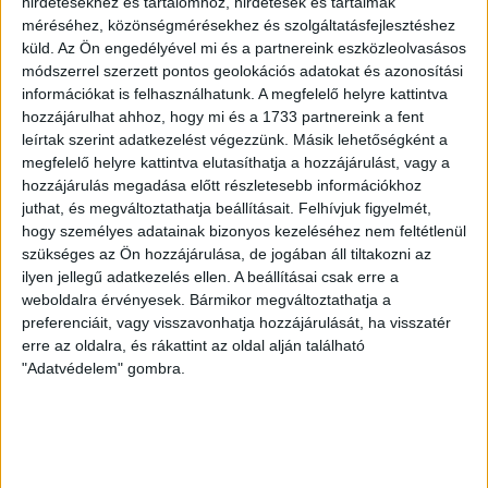
Fidesz a Fradi
hirdetésekhez és tartalomhoz, hirdetések és tartalmak
méréséhez, közönségmérésekhez és szolgáltatásfejlesztéshez
árnyékhadseregét
küld.
Az Ön engedélyével mi és a partnereink eszközleolvasásos
módszerrel szerzett pontos geolokációs adatokat és azonosítási
Forrásunk szerint a Fradi szekusai a meccsek mellett
információkat is felhasználhatunk. A megfelelő helyre kattintva
a Békemeneteken és a Fidesz országjárásain is
hozzájárulhat ahhoz, hogy mi és a 1733 partnereink a fent
feladatokat kaptak.
leírtak szerint adatkezelést végezzünk. Másik lehetőségként a
megfelelő helyre kattintva elutasíthatja a hozzájárulást, vagy a
SOLTI HANNA
2026. május 7.
7
p
hozzájárulás megadása előtt részletesebb információkhoz
juthat, és megváltoztathatja beállításait.
Felhívjuk figyelmét,
VÁLASZTÁS 2026
hogy személyes adatainak bizonyos kezeléséhez nem feltétlenül
„Tegyék meg, amit meg kell
szükséges az Ön hozzájárulása, de jogában áll tiltakozni az
tenniük” – így zajlott a
ilyen jellegű adatkezelés ellen. A beállításai csak erre a
weboldalra érvényesek. Bármikor megváltoztathatja a
levélszavazás Erdélyben
preferenciáit, vagy visszavonhatja hozzájárulását, ha visszatér
erre az oldalra, és rákattint az oldal alján található
Kiadta választás utáni monitoring jelentését az
"Adatvédelem" gombra.
Egyenlőbb Erdélyért Mozgalom, melyben bemutatják a
levélszavazás során tapasztalt visszásságokat.
SZABÓ-GÖDRI RITA
2026. május 6.
6
p
SZUVERENITÁSVÉDELEM