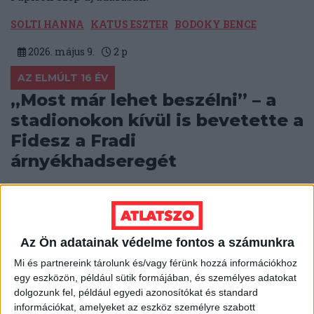
SOLTI HANNA
KATUS ESZTER
BODOKY BENCE
2026. május 9.
2
p
AZ ELMÚLT 16 ÉV
„Most már lehet beszélni” – a
stadionokon kívül is bevetette a
Fidesz a Fradi
árnyékhadseregét
Forrásunk szerint a Fradi szekusai a meccsek mellett
a Békemeneteken és a Fidesz országjárásain is
feladatokat kaptak.
Az Ön adatainak védelme fontos a számunkra
SOLTI HANNA
2026. május 7.
7
p
Mi és partnereink tárolunk és/vagy férünk hozzá információkhoz
VÁLASZTÁS 2026
egy eszközön, például sütik formájában, és személyes adatokat
„Tegyék meg, amit meg kell
dolgozunk fel, például egyedi azonosítókat és standard
információkat, amelyeket az eszköz személyre szabott