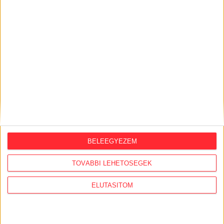
KÖZÜGY AJÁNLÓ
2026. augusztus 6.
BELEEGYEZEM
Mi maradt mára a független sajtóból? –
podcast Mong Attilával az Átlátszó 15.
TOVÁBBI LEHETŐSÉGEK
szülinapja alkalmából
ELUTASÍTOM
2026. július 28.
A Tisza-kormány belügyminisztere nem
akarja kivizsgálni a NER-korszakban