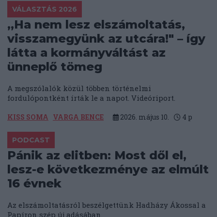
VÁLASZTÁS 2026
„Ha nem lesz elszámoltatás,
visszamegyünk az utcára!" – így
látta a kormányváltást az
ünneplő tömeg
A megszólalók közül többen történelmi
fordulópontként írták le a napot. Videóriport.
KISS SOMA
VARGA BENCE
2026. május 10.
4
p
PODCAST
Pánik az elitben: Most dől el,
lesz-e következménye az elmúlt
16 évnek
Az elszámoltatásról beszélgettünk Hadházy Ákossal a
Papíron szép új adásában.