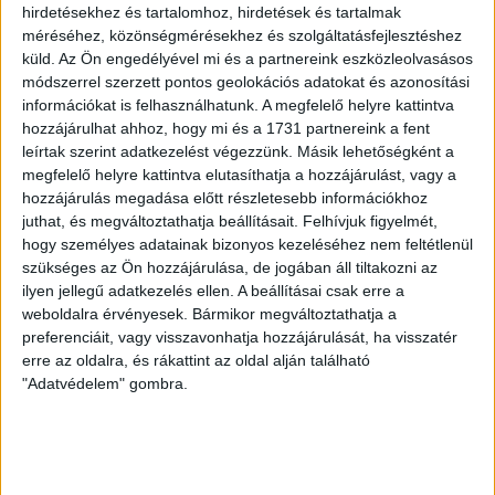
tenniük” – így zajlott a
hirdetésekhez és tartalomhoz, hirdetések és tartalmak
levélszavazás Erdélyben
méréséhez, közönségmérésekhez és szolgáltatásfejlesztéshez
küld.
Az Ön engedélyével mi és a partnereink eszközleolvasásos
módszerrel szerzett pontos geolokációs adatokat és azonosítási
Kiadta választás utáni monitoring jelentését az
információkat is felhasználhatunk. A megfelelő helyre kattintva
Egyenlőbb Erdélyért Mozgalom, melyben bemutatják a
levélszavazás során tapasztalt visszásságokat.
hozzájárulhat ahhoz, hogy mi és a 1731 partnereink a fent
leírtak szerint adatkezelést végezzünk. Másik lehetőségként a
SZABÓ-GÖDRI RITA
2026. május 6.
6
p
megfelelő helyre kattintva elutasíthatja a hozzájárulást, vagy a
hozzájárulás megadása előtt részletesebb információkhoz
SZUVERENITÁSVÉDELEM
juthat, és megváltoztathatja beállításait.
Felhívjuk figyelmét,
Előbb szűnhet meg a
hogy személyes adatainak bizonyos kezeléséhez nem feltétlenül
szükséges az Ön hozzájárulása, de jogában áll tiltakozni az
Szuverenitásvédelmi Hivatal,
ilyen jellegű adatkezelés ellen. A beállításai csak erre a
mint hogy jogerős ítélet
weboldalra érvényesek. Bármikor megváltoztathatja a
preferenciáit, vagy visszavonhatja hozzájárulását, ha visszatér
születik az Átlátszó ügyében
erre az oldalra, és rákattint az oldal alján található
"Adatvédelem" gombra.
Magyar Péter megszünteti, de ellenünk még
fellebbezett a Szuverenitásvédelmi Hivatal.
KATUS ESZTER
PÁPAI GERGELY
2026. április 30.