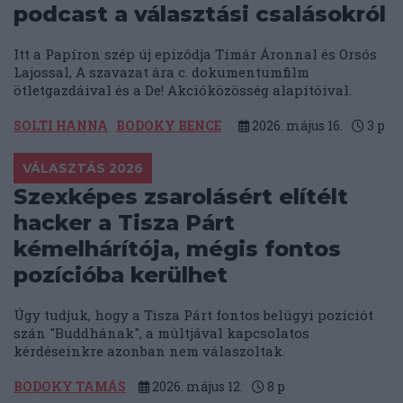
podcast a választási csalásokról
Itt a Papíron szép új epizódja Tímár Áronnal és Orsós
Lajossal, A szavazat ára c. dokumentumfilm
ötletgazdáival és a De! Akcióközösség alapítóival.
SOLTI HANNA
BODOKY BENCE
2026. május 16.
3
p
VÁLASZTÁS 2026
Szexképes zsarolásért elítélt
hacker a Tisza Párt
kémelhárítója, mégis fontos
pozícióba kerülhet
Úgy tudjuk, hogy a Tisza Párt fontos belügyi pozíciót
szán "Buddhának", a múltjával kapcsolatos
kérdéseinkre azonban nem válaszoltak.
BODOKY TAMÁS
2026. május 12.
8
p