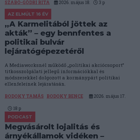
SZABÓ-GÖDRI RITA
2026. május 18.
3
p
AZ ELMÚLT 16 ÉV
„A Karmelitából jöttek az
akták” – egy bennfentes a
politikai bulvár
lejáratógépezetéről
A Mediaworksnél működő „politikai akciócsoport”
titkosszolgálati jellegű információkkal és
módszerekkel dolgozott a kormánypárt politikai
ellenfeleinek lejáratásán.
BODOKY TAMÁS
BODOKY BENCE
2026. május 17.
18
p
PODCAST
Megvásárolt lojalitás és
árnyékállamok vidéken –