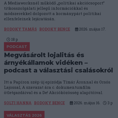
A Mediaworksnél működő „politikai akciócsoport”
titkosszolgálati jellegű információkkal és
módszerekkel dolgozott a kormánypárt politikai
ellenfeleinek lejáratásán.
BODOKY TAMÁS
BODOKY BENCE
2026. május 17.
18
p
PODCAST
Megvásárolt lojalitás és
árnyékállamok vidéken –
podcast a választási csalásokról
Itt a Papíron szép új epizódja Tímár Áronnal és Orsós
Lajossal, A szavazat ára c. dokumentumfilm
ötletgazdáival és a De! Akcióközösség alapítóival.
SOLTI HANNA
BODOKY BENCE
2026. május 16.
3
p
VÁLASZTÁS 2026