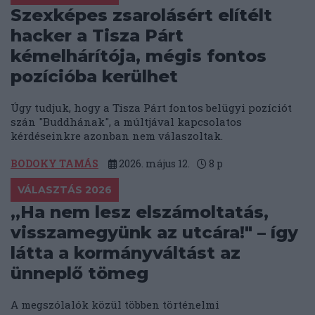
Szexképes zsarolásért elítélt
hacker a Tisza Párt
kémelhárítója, mégis fontos
pozícióba kerülhet
Úgy tudjuk, hogy a Tisza Párt fontos belügyi pozíciót
szán "Buddhának", a múltjával kapcsolatos
kérdéseinkre azonban nem válaszoltak.
BODOKY TAMÁS
2026. május 12.
8
p
VÁLASZTÁS 2026
„Ha nem lesz elszámoltatás,
visszamegyünk az utcára!" – így
látta a kormányváltást az
ünneplő tömeg
A megszólalók közül többen történelmi