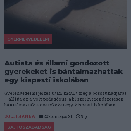
GYERMEKVÉDELEM
Autista és állami gondozott
gyerekeket is bántalmazhattak
egy kispesti iskolában
Gyerekvédelmi jelzés után indult meg a bosszúhadjárat
– állítja az a volt pedagógus, aki szerint rendszeresen
bántalmazták a gyerekeket egy kispesti iskolában.
SOLTI HANNA
2026. május 21.
9
p
SAJTÓSZABADSÁG