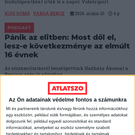
fordulópontként írták le a napot. Videóriport.
KISS SOMA
VARGA BENCE
2026. május 10.
4
p
PODCAST
Pánik az elitben: Most dől el,
lesz-e következménye az elmúlt
16 évnek
Az elszámoltatásról beszélgettünk Hadházy Ákossal a
Papíron szép új adásában.
SOLTI HANNA
KATUS ESZTER
BODOKY BENCE
2026. május 9.
2
p
Az Ön adatainak védelme fontos a számunkra
Mi és partnereink tárolunk és/vagy férünk hozzá információkhoz
AZ ELMÚLT 16 ÉV
egy eszközön, például sütik formájában, és személyes adatokat
„Most már lehet beszélni” – a
dolgozunk fel, például egyedi azonosítókat és standard
stadionokon kívül is bevetette a
információkat, amelyeket az eszköz személyre szabott
hirdetésekhez és tartalomhoz, hirdetések és tartalmak