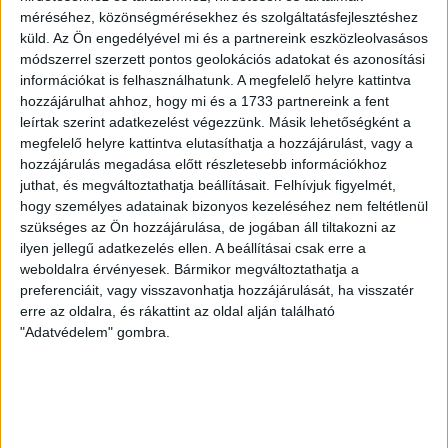
Fidesz a Fradi
méréséhez, közönségmérésekhez és szolgáltatásfejlesztéshez
árnyékhadseregét
küld.
Az Ön engedélyével mi és a partnereink eszközleolvasásos
módszerrel szerzett pontos geolokációs adatokat és azonosítási
Forrásunk szerint a Fradi szekusai a meccsek mellett
információkat is felhasználhatunk. A megfelelő helyre kattintva
a Békemeneteken és a Fidesz országjárásain is
hozzájárulhat ahhoz, hogy mi és a 1733 partnereink a fent
feladatokat kaptak.
leírtak szerint adatkezelést végezzünk. Másik lehetőségként a
megfelelő helyre kattintva elutasíthatja a hozzájárulást, vagy a
SOLTI HANNA
2026. május 7.
7
p
hozzájárulás megadása előtt részletesebb információkhoz
juthat, és megváltoztathatja beállításait.
Felhívjuk figyelmét,
VÁLASZTÁS 2026
hogy személyes adatainak bizonyos kezeléséhez nem feltétlenül
„Tegyék meg, amit meg kell
szükséges az Ön hozzájárulása, de jogában áll tiltakozni az
ilyen jellegű adatkezelés ellen. A beállításai csak erre a
tenniük” – így zajlott a
weboldalra érvényesek. Bármikor megváltoztathatja a
levélszavazás Erdélyben
preferenciáit, vagy visszavonhatja hozzájárulását, ha visszatér
erre az oldalra, és rákattint az oldal alján található
Kiadta választás utáni monitoring jelentését az
"Adatvédelem" gombra.
Egyenlőbb Erdélyért Mozgalom, melyben bemutatják a
levélszavazás során tapasztalt visszásságokat.
SZABÓ-GÖDRI RITA
2026. május 6.
6
p
SZUVERENITÁSVÉDELEM