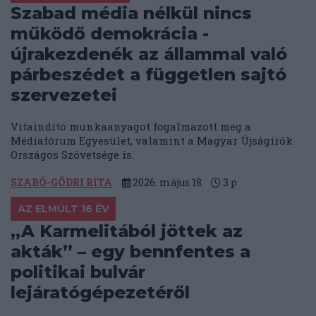
Szabad média nélkül nincs
működő demokrácia -
újrakezdenék az állammal való
párbeszédet a független sajtó
szervezetei
Vitaindító munkaanyagot fogalmazott meg a
Médiafórum Egyesület, valamint a Magyar Újságírók
Országos Szövetsége is.
SZABÓ-GÖDRI RITA
2026. május 18.
3
p
AZ ELMÚLT 16 ÉV
„A Karmelitából jöttek az
akták” – egy bennfentes a
politikai bulvár
lejáratógépezetéről