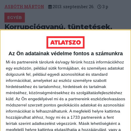
ASBÓTH MÁRTON
2013. szeptember 26.
3
p
EGYÉB
Korrupciógyanú, tüntetések,
avagy verespataki csiki-csuki
Bár már történt arra utalás, hogy a parlament nemet
Az Ön adatainak védelme fontos a számunkra
mondhat a verespataki bányaberuházásra,
Romániában hetek óta folyamatosan tüntetéseket
Mi és partnereink tárolunk és/vagy férünk hozzá információkhoz
tartanak az...
egy eszközön, például sütik formájában, és személyes adatokat
dolgozunk fel, például egyedi azonosítókat és standard
ÁTLÁTSZÓ
2013. szeptember 25.
2
p
információkat, amelyeket az eszköz személyre szabott
hirdetésekhez és tartalomhoz, hirdetések és tartalmak
EGYÉB
méréséhez, közönségmérésekhez és szolgáltatásfejlesztéshez
Heti Mutyimondó: itt az új
küld.
Az Ön engedélyével mi és a partnereink eszközleolvasásos
elmúltnyolcév!
módszerrel szerzett pontos geolokációs adatokat és azonosítási
információkat is felhasználhatunk. A megfelelő helyre kattintva
hozzájárulhat ahhoz, hogy mi és a 1733 partnereink a fent
Már több mint három éve elkezdődött az újabb
leírtak szerint adatkezelést végezzünk. Másik lehetőségként a
elmúltnyolcév: megint egy rohadt nagy túlszámlázás
megfelelő helyre kattintva elutasíthatja a hozzájárulást, vagy a
az egész ország, továbbra is alig...