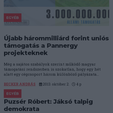
EGYÉB
Újabb hárommilliárd forint uniós
támogatás a Pannergy
projekteknek
Még a sajátos szabályok szerint működő magyar
támogatási rendszerben is szokatlan, hogy egy hét
alatt egy cégcsoport három különböző pályázata...
BECKER ANDRÁS
2013. október 2.
4
p
EGYÉB
Puzsér Róbert: Jáksó talpig
demokrata