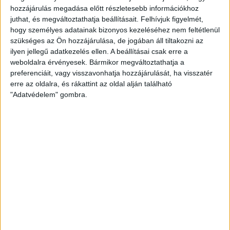
hozzájárulás megadása előtt részletesebb információkhoz
MUTYIMONDÓ
2013. szeptember 23.
8
p
juthat, és megváltoztathatja beállításait.
Felhívjuk figyelmét,
hogy személyes adatainak bizonyos kezeléséhez nem feltétlenül
EGYÉB
szükséges az Ön hozzájárulása, de jogában áll tiltakozni az
ilyen jellegű adatkezelés ellen. A beállításai csak erre a
A hét videója: Oroszország
weboldalra érvényesek. Bármikor megváltoztathatja a
Putyin nélkül
preferenciáit, vagy visszavonhatja hozzájárulását, ha visszatér
erre az oldalra, és rákattint az oldal alján található
Ki ne vette volna még észre, hogy rég itt a választási
"Adatvédelem" gombra.
kampány annak összes vidám összetevőjével: esküvő,
kátyúzás, mindent és...
HALÁSZ ÁRON
2013. szeptember 22.
1
p
EGYÉB
A földpályázatokkal is
ügyvédek járnak jól
Augusztus elején jelentette be a Vidékfejlesztési
Minisztérium, hogy újabb 100 ezer hektár, a nemzeti
parkok vagyonkezelésében lévő állami földre