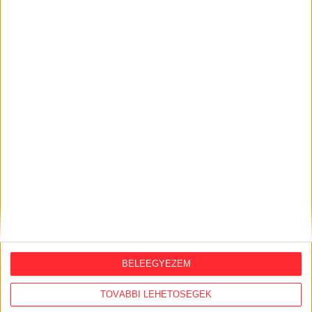
KÖZÜGY AJÁNLÓ
2026. augusztus 7.
Félmilliárd forintot kapott a CÖF
„magyarországi vállalkozásoktól” 2025-
ben
2026. augusztus 6.
Mi maradt mára a független sajtóból? –
BELEEGYEZEM
podcast Mong Attilával az Átlátszó 15.
szülinapja alkalmából
TOVÁBBI LEHETŐSÉGEK