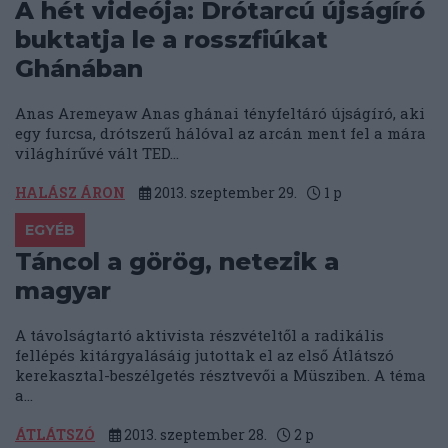
A hét videója: Drótarcú újságíró
buktatja le a rosszfiúkat
Ghánában
Anas Aremeyaw Anas ghánai tényfeltáró újságíró, aki
egy furcsa, drótszerű hálóval az arcán ment fel a mára
világhírűvé vált TED...
HALÁSZ ÁRON
2013. szeptember 29.
1
p
EGYÉB
Táncol a görög, netezik a
magyar
A távolságtartó aktivista részvételtől a radikális
fellépés kitárgyalásáig jutottak el az első Átlátszó
kerekasztal-beszélgetés résztvevői a Müsziben. A téma
a...
ÁTLÁTSZÓ
2013. szeptember 28.
2
p