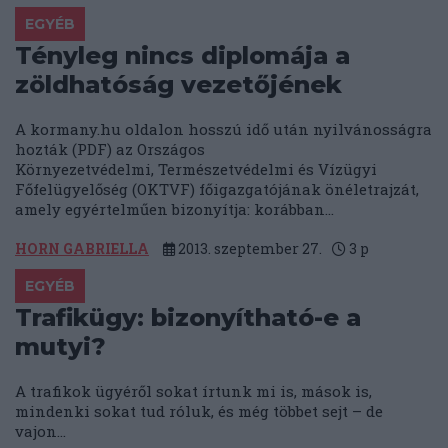
EGYÉB
Tényleg nincs diplomája a
zöldhatóság vezetőjének
A kormany.hu oldalon hosszú idő után nyilvánosságra
hozták (PDF) az Országos
Környezetvédelmi, Természetvédelmi és Vízügyi
Főfelügyelőség (OKTVF) főigazgatójának önéletrajzát,
amely egyértelműen bizonyítja: korábban...
HORN GABRIELLA
2013. szeptember 27.
3
p
EGYÉB
Trafikügy: bizonyítható-e a
mutyi?
A trafikok ügyéről sokat írtunk mi is, mások is,
mindenki sokat tud róluk, és még többet sejt – de
vajon...