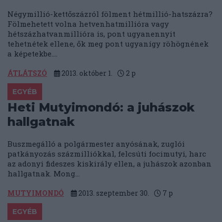
Négymillió-kettőszázról fölment hétmillió-hatszázra?
Fölmehetett volna hetvenhatmillióra vagy
hétszázhatvanmillióra is, pont ugyanennyit
tehetnétek ellene, ők meg pont ugyanígy röhögnének
a képetekbe....
ÁTLÁTSZÓ
2013. október 1.
2
p
EGYÉB
Heti Mutyimondó: a juhászok
hallgatnak
Buszmegálló a polgármester anyósának, zuglói
patkányozás százmilliókkal, felcsúti focimutyi, harc
az adonyi fideszes kiskirály ellen, a juhászok azonban
hallgatnak. Mong...
MUTYIMONDÓ
2013. szeptember 30.
7
p
EGYÉB