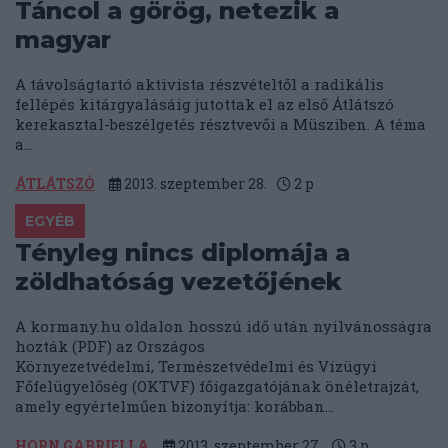
Táncol a görög, netezik a
magyar
A távolságtartó aktivista részvételtől a radikális
fellépés kitárgyalásáig jutottak el az első Átlátszó
kerekasztal-beszélgetés résztvevői a Müsziben. A téma
a...
ÁTLÁTSZÓ
2013. szeptember 28.
2
p
EGYÉB
Tényleg nincs diplomája a
zöldhatóság vezetőjének
A kormany.hu oldalon hosszú idő után nyilvánosságra
hozták (PDF) az Országos
Környezetvédelmi, Természetvédelmi és Vízügyi
Főfelügyelőség (OKTVF) főigazgatójának önéletrajzát,
amely egyértelműen bizonyítja: korábban...
HORN GABRIELLA
2013. szeptember 27.
3
p