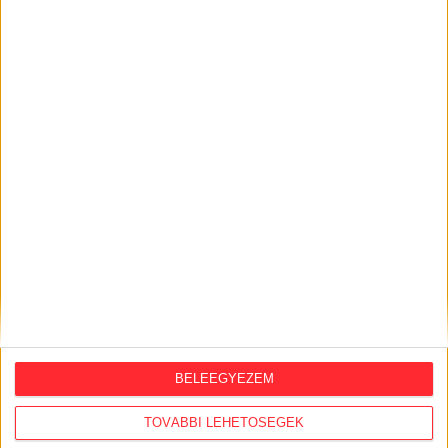
KÖZÜGY AJÁNLÓ
2026. augusztus 6.
Mi maradt mára a független sajtóból? –
podcast Mong Attilával az Átlátszó 15.
szülinapja alkalmából
2026. július 28.
A Tisza-kormány belügyminisztere nem
akarja kivizsgálni a NER-korszakban
megtiltott Portik-interjú ügyét
BELEEGYEZEM
2026. július 27.
TOVÁBBI LEHETŐSÉGEK
Eltűnt olajakták: 2015-ben bezúzták