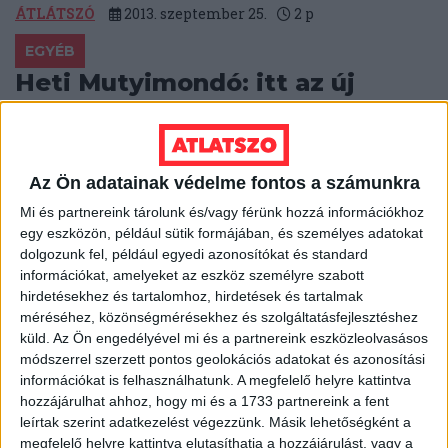
ÁTLÁTSZÓ
2013. szeptember 25.
2
p
EGYÉB
Heti Mutyimondó: itt az új
elmúltnyolcév!
Már több mint három éve elkezdődött az újabb
elmúltnyolcév: megint egy rohadt nagy túlszámlázás
Az Ön adatainak védelme fontos a számunkra
az egész ország, továbbra is alig...
Mi és partnereink tárolunk és/vagy férünk hozzá információkhoz
egy eszközön, például sütik formájában, és személyes adatokat
MUTYIMONDÓ
2013. szeptember 23.
8
p
dolgozunk fel, például egyedi azonosítókat és standard
EGYÉB
információkat, amelyeket az eszköz személyre szabott
hirdetésekhez és tartalomhoz, hirdetések és tartalmak
A hét videója: Oroszország
méréséhez, közönségmérésekhez és szolgáltatásfejlesztéshez
Putyin nélkül
küld.
Az Ön engedélyével mi és a partnereink eszközleolvasásos
módszerrel szerzett pontos geolokációs adatokat és azonosítási
Ki ne vette volna még észre, hogy rég itt a választási
információkat is felhasználhatunk. A megfelelő helyre kattintva
kampány annak összes vidám összetevőjével: esküvő,
hozzájárulhat ahhoz, hogy mi és a 1733 partnereink a fent
kátyúzás, mindent és...
leírtak szerint adatkezelést végezzünk. Másik lehetőségként a
megfelelő helyre kattintva elutasíthatja a hozzájárulást, vagy a