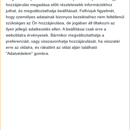
HALÁSZ ÁRON
2013. szeptember 22.
1
p
hozzájárulás megadása előtt részletesebb információkhoz
juthat, és megváltoztathatja beállításait.
Felhívjuk figyelmét,
EGYÉB
hogy személyes adatainak bizonyos kezeléséhez nem feltétlenül
A földpályázatokkal is
szükséges az Ön hozzájárulása, de jogában áll tiltakozni az
ilyen jellegű adatkezelés ellen. A beállításai csak erre a
ügyvédek járnak jól
weboldalra érvényesek. Bármikor megváltoztathatja a
preferenciáit, vagy visszavonhatja hozzájárulását, ha visszatér
Augusztus elején jelentette be a Vidékfejlesztési
erre az oldalra, és rákattint az oldal alján található
Minisztérium, hogy újabb 100 ezer hektár, a nemzeti
"Adatvédelem" gombra.
parkok vagyonkezelésében lévő állami földre
hirdetnek...
ERDÉLYI KATALIN
2013. szeptember 20.
4
p
EGYÉB
daganatos.hu: Tango Down
Csak tavaly 450 millió forintot szedett össze az
egyszázalékos felajánlásokból három nagyon hasonló
módszerekkel operáló alapítvány. Egy blogposztban
szóvá tettük,...