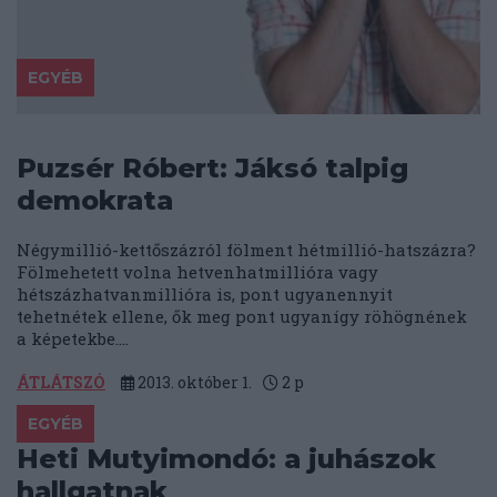
EGYÉB
Puzsér Róbert: Jáksó talpig
demokrata
Négymillió-kettőszázról fölment hétmillió-hatszázra?
Fölmehetett volna hetvenhatmillióra vagy
hétszázhatvanmillióra is, pont ugyanennyit
tehetnétek ellene, ők meg pont ugyanígy röhögnének
a képetekbe....
ÁTLÁTSZÓ
2013. október 1.
2
p
EGYÉB
Heti Mutyimondó: a juhászok
hallgatnak