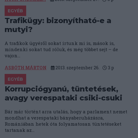
EGYÉB
Trafikügy: bizonyítható-e a
mutyi?
A trafikok ügyéről sokat írtunk mi is, mások is,
mindenki sokat tud róluk, és még többet sejt – de
vajon...
ASBÓTH MÁRTON
2013. szeptember 26.
3
p
EGYÉB
Korrupciógyanú, tüntetések,
avagy verespataki csiki-csuki
Bár már történt arra utalás, hogy a parlament nemet
mondhat a verespataki bányaberuházásra,
Romániában hetek óta folyamatosan tüntetéseket
tartanak az...