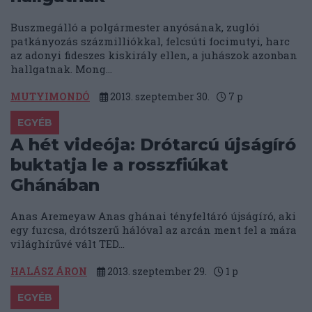
Buszmegálló a polgármester anyósának, zuglói
patkányozás százmilliókkal, felcsúti focimutyi, harc
az adonyi fideszes kiskirály ellen, a juhászok azonban
hallgatnak. Mong...
MUTYIMONDÓ
2013. szeptember 30.
7
p
EGYÉB
A hét videója: Drótarcú újságíró
buktatja le a rosszfiúkat
Ghánában
Anas Aremeyaw Anas ghánai tényfeltáró újságíró, aki
egy furcsa, drótszerű hálóval az arcán ment fel a mára
világhírűvé vált TED...
HALÁSZ ÁRON
2013. szeptember 29.
1
p
EGYÉB