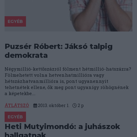
EGYÉB
Puzsér Róbert: Jáksó talpig
demokrata
Négymillió-kettőszázról fölment hétmillió-hatszázra?
Fölmehetett volna hetvenhatmillióra vagy
hétszázhatvanmillióra is, pont ugyanennyit
tehetnétek ellene, ők meg pont ugyanígy röhögnének
a képetekbe....
ÁTLÁTSZÓ
2013. október 1.
2
p
EGYÉB
Heti Mutyimondó: a juhászok
hallgatnak