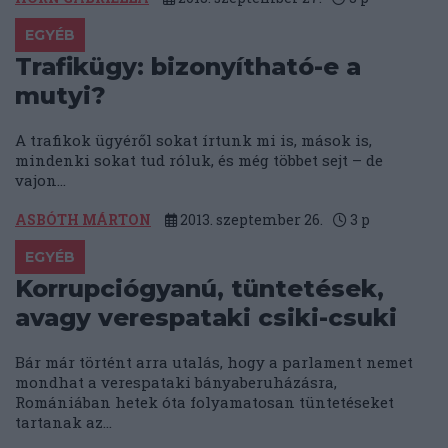
EGYÉB
Trafikügy: bizonyítható-e a
mutyi?
A trafikok ügyéről sokat írtunk mi is, mások is,
mindenki sokat tud róluk, és még többet sejt – de
vajon...
ASBÓTH MÁRTON
2013. szeptember 26.
3
p
EGYÉB
Korrupciógyanú, tüntetések,
avagy verespataki csiki-csuki
Bár már történt arra utalás, hogy a parlament nemet
mondhat a verespataki bányaberuházásra,
Romániában hetek óta folyamatosan tüntetéseket
tartanak az...