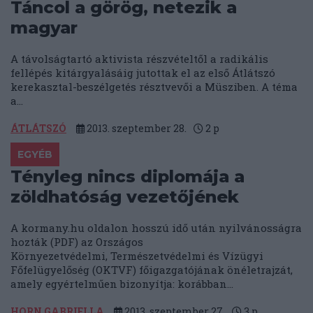
Táncol a görög, netezik a
magyar
A távolságtartó aktivista részvételtől a radikális
fellépés kitárgyalásáig jutottak el az első Átlátszó
kerekasztal-beszélgetés résztvevői a Müsziben. A téma
a...
ÁTLÁTSZÓ
2013. szeptember 28.
2
p
EGYÉB
Tényleg nincs diplomája a
zöldhatóság vezetőjének
A kormany.hu oldalon hosszú idő után nyilvánosságra
hozták (PDF) az Országos
Környezetvédelmi, Természetvédelmi és Vízügyi
Főfelügyelőség (OKTVF) főigazgatójának önéletrajzát,
amely egyértelműen bizonyítja: korábban...
HORN GABRIELLA
2013. szeptember 27.
3
p