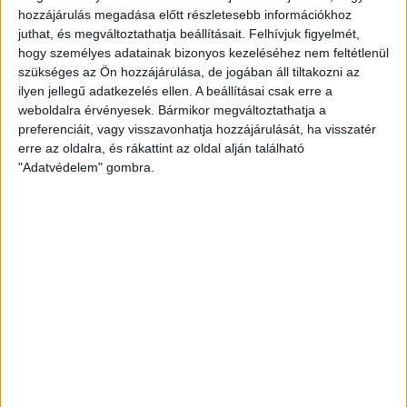
HALÁSZ ÁRON
2013. szeptember 22.
1
p
hozzájárulás megadása előtt részletesebb információkhoz
juthat, és megváltoztathatja beállításait.
Felhívjuk figyelmét,
EGYÉB
hogy személyes adatainak bizonyos kezeléséhez nem feltétlenül
A földpályázatokkal is
szükséges az Ön hozzájárulása, de jogában áll tiltakozni az
ilyen jellegű adatkezelés ellen. A beállításai csak erre a
ügyvédek járnak jól
weboldalra érvényesek. Bármikor megváltoztathatja a
preferenciáit, vagy visszavonhatja hozzájárulását, ha visszatér
Augusztus elején jelentette be a Vidékfejlesztési
erre az oldalra, és rákattint az oldal alján található
Minisztérium, hogy újabb 100 ezer hektár, a nemzeti
"Adatvédelem" gombra.
parkok vagyonkezelésében lévő állami földre
hirdetnek...
ERDÉLYI KATALIN
2013. szeptember 20.
4
p
EGYÉB
daganatos.hu: Tango Down
Csak tavaly 450 millió forintot szedett össze az
egyszázalékos felajánlásokból három nagyon hasonló
módszerekkel operáló alapítvány. Egy blogposztban
szóvá tettük,...