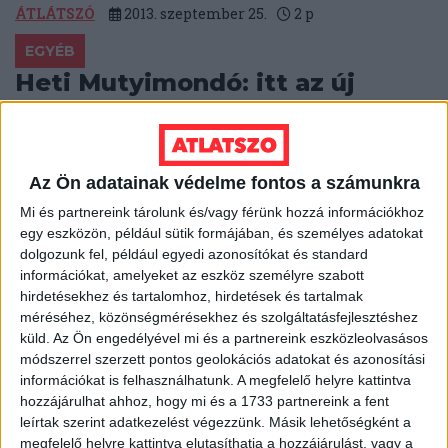
ÁTLÁTSZÓ
2013. szeptember 25.
2
p
EGYÉB
Heti Mutyimondó: itt az új
elmúltnyolcév!
Már több mint három éve elkezdődött az újabb
elmúltnyolcév: megint egy rohadt nagy túlszámlázás
Az Ön adatainak védelme fontos a számunkra
az egész ország, továbbra is alig...
Mi és partnereink tárolunk és/vagy férünk hozzá információkhoz
egy eszközön, például sütik formájában, és személyes adatokat
MUTYIMONDÓ
2013. szeptember 23.
8
p
dolgozunk fel, például egyedi azonosítókat és standard
EGYÉB
információkat, amelyeket az eszköz személyre szabott
hirdetésekhez és tartalomhoz, hirdetések és tartalmak
A hét videója: Oroszország
méréséhez, közönségmérésekhez és szolgáltatásfejlesztéshez
Putyin nélkül
küld.
Az Ön engedélyével mi és a partnereink eszközleolvasásos
módszerrel szerzett pontos geolokációs adatokat és azonosítási
Ki ne vette volna még észre, hogy rég itt a választási
információkat is felhasználhatunk. A megfelelő helyre kattintva
kampány annak összes vidám összetevőjével: esküvő,
hozzájárulhat ahhoz, hogy mi és a 1733 partnereink a fent
kátyúzás, mindent és...
leírtak szerint adatkezelést végezzünk. Másik lehetőségként a
megfelelő helyre kattintva elutasíthatja a hozzájárulást, vagy a