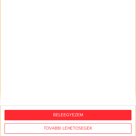
KÖZÜGY AJÁNLÓ
2026. augusztus 6.
Mi maradt mára a független sajtóból? –
podcast Mong Attilával az Átlátszó 15.
szülinapja alkalmából
2026. július 28.
A Tisza-kormány belügyminisztere nem
akarja kivizsgálni a NER-korszakban
megtiltott Portik-interjú ügyét
BELEEGYEZEM
2026. július 27.
TOVÁBBI LEHETŐSÉGEK
Eltűnt olajakták: 2015-ben bezúzták