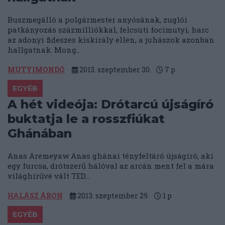
Buszmegálló a polgármester anyósának, zuglói
patkányozás százmilliókkal, felcsúti focimutyi, harc
az adonyi fideszes kiskirály ellen, a juhászok azonban
hallgatnak. Mong...
MUTYIMONDÓ
2013. szeptember 30.
7
p
EGYÉB
A hét videója: Drótarcú újságíró
buktatja le a rosszfiúkat
Ghánában
Anas Aremeyaw Anas ghánai tényfeltáró újságíró, aki
egy furcsa, drótszerű hálóval az arcán ment fel a mára
világhírűvé vált TED...
HALÁSZ ÁRON
2013. szeptember 29.
1
p
EGYÉB