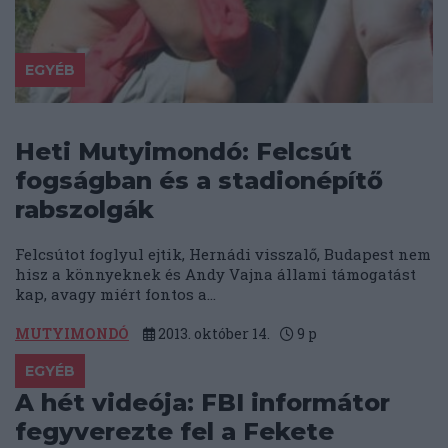
EGYÉB
Heti Mutyimondó: Felcsút
fogságban és a stadionépítő
rabszolgák
Felcsútot foglyul ejtik, Hernádi visszalő, Budapest nem
hisz a könnyeknek és Andy Vajna állami támogatást
kap, avagy miért fontos a...
MUTYIMONDÓ
2013. október 14.
9
p
EGYÉB
A hét videója: FBI informátor
fegyverezte fel a Fekete