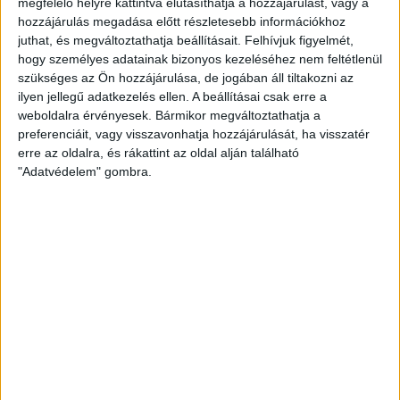
megfelelő helyre kattintva elutasíthatja a hozzájárulást, vagy a
2013. augusztus 28-án a fehérorosz biztonsági...
hozzájárulás megadása előtt részletesebb információkhoz
juthat, és megváltoztathatja beállításait.
Felhívjuk figyelmét,
ÁTLÁTSZÓ
2013. október 5.
4
p
hogy személyes adatainak bizonyos kezeléséhez nem feltétlenül
szükséges az Ön hozzájárulása, de jogában áll tiltakozni az
EGYÉB
ilyen jellegű adatkezelés ellen. A beállításai csak erre a
A szocik, az E.On-
weboldalra érvényesek. Bármikor megváltoztathatja a
vizsgálóbizottság és az
preferenciáit, vagy visszavonhatja hozzájárulását, ha visszatér
erre az oldalra, és rákattint az oldal alján található
eszkalálódó rezsiháború
"Adatvédelem" gombra.
A kampány kezdetén a rezsiharc ellen bevethető
egyetlen politikai fegyverét is eldobta az MSZP, amikor
kihátrált az E.On-ügyletet vizsgáló parlamenti...
BECKER ANDRÁS
2013. október 4.
4
p
KÖZBESZERZÉS
Közbeszerzési versenyben a
Közgép és a Duna Aszfalt