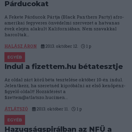
Párducokat
A Fekete Párducok Pártja (Black Panthers Party) afro-
amerikai fegyveres önvédelmi szervezet a hatvanas
évek elején alakult Kaliforniában. Nem szavakkal
harcoltak...
HALÁSZ ÁRON
2013. október 12.
1
p
EGYÉB
Indul a fizettem.hu bétatesztje
Az oldal zárt körű béta tesztelése október 10-én indul.
Jelentkezz, ha szeretnéd kipróbálni az első kenőpénz-
figyelő oldalt! Hozzáférést a
fizettem@atlatszo.huc
ímen...
ÁTLÁTSZÓ
2013. október 11.
1
p
EGYÉB
Hazugságspirálban az NFÜ a