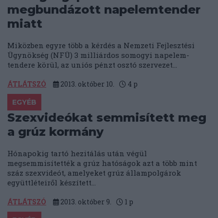
megbundázott napelemtender
miatt
Miközben egyre több a kérdés a Nemzeti Fejlesztési
Ügynökség (NFÜ) 3 milliárdos somogyi napelem-
tendere körül, az uniós pénzt osztó szervezet...
ÁTLÁTSZÓ
2013. október 10.
4
p
EGYÉB
Szexvideókat semmisített meg
a grúz kormány
Hónapokig tartó hezitálás után végül
megsemmisítették a grúz hatóságok azt a több mint
száz szexvideót, amelyeket grúz állampolgárok
együttléteiről készített...
ÁTLÁTSZÓ
2013. október 9.
1
p