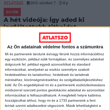
ÁTLÁTSZÓ
2013. október 7.
8
p
EGYÉB
A hét videója: Így adod ki
legféltettebb titkaidat
Nem kellenek titkosszolgálati eszközök ahhoz, hogy
pusztán digitális eszközeink használatából, a
Az Ön adatainak védelme fontos a számunkra
térfigyelő kamerák adataiból, vásárlásainkból és úgy
általában a mindennapos...
Mi és partnereink tárolunk és/vagy férünk hozzá információkhoz
egy eszközön, például sütik formájában, és személyes adatokat
HALÁSZ ÁRON
2013. október 6.
0
p
dolgozunk fel, például egyedi azonosítókat és standard
információkat, amelyeket az eszköz személyre szabott
EGYÉB
hirdetésekhez és tartalomhoz, hirdetések és tartalmak
Fehéroroszország is az
méréséhez, közönségmérésekhez és szolgáltatásfejlesztéshez
Interpollal vágott vissza a
küld.
Az Ön engedélyével mi és a partnereink eszközleolvasásos
módszerrel szerzett pontos geolokációs adatokat és azonosítási
gyarmatosítóknak
információkat is felhasználhatunk. A megfelelő helyre kattintva
hozzájárulhat ahhoz, hogy mi és a 1733 partnereink a fent
Az Oroszország és Belorusszia közötti, amúgy sem
leírtak szerint adatkezelést végezzünk. Másik lehetőségként a
felhőtlen kapcsolat akkor romlott meg igazán, amikor