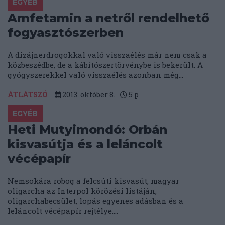
EGYÉB
Amfetamin a netről rendelhető
fogyasztószerben
A dizájnerdrogokkal való visszaélés már nem csak a
közbeszédbe, de a kábítószertörvénybe is bekerült. A
gyógyszerekkel való visszaélés azonban még...
ÁTLÁTSZÓ
2013. október 8.
5
p
EGYÉB
Heti Mutyimondó: Orbán
kisvasútja és a leláncolt
vécépapír
Nemsokára robog a felcsúti kisvasút, magyar
oligarcha az Interpol körözési listáján,
oligarchabecsület, lopás egyenes adásban és a
leláncolt vécépapír rejtélye....