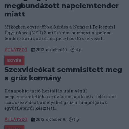
megbundázott napelemtender
miatt
Miközben egyre több a kérdés a Nemzeti Fejlesztési
Ügynökség (NFÜ) 3 milliárdos somogyi napelem-
tendere körül, az uniós pénzt osztó szervezet...
ÁTLÁTSZÓ
2013. október 10.
4
p
EGYÉB
Szexvideókat semmisített meg
a grúz kormány
Hónapokig tartó hezitálás után végül
megsemmisítették a grúz hatóságok azt a több mint
száz szexvideót, amelyeket grúz állampolgárok
együttléteiről készített...
ÁTLÁTSZÓ
2013. október 9.
1
p