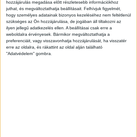
hozzájárulás megadása előtt részletesebb információkhoz
2013. augusztus 28-án a fehérorosz biztonsági...
juthat, és megváltoztathatja beállításait.
Felhívjuk figyelmét,
hogy személyes adatainak bizonyos kezeléséhez nem feltétlenül
ÁTLÁTSZÓ
2013. október 5.
4
p
szükséges az Ön hozzájárulása, de jogában áll tiltakozni az
ilyen jellegű adatkezelés ellen. A beállításai csak erre a
EGYÉB
weboldalra érvényesek. Bármikor megváltoztathatja a
A szocik, az E.On-
preferenciáit, vagy visszavonhatja hozzájárulását, ha visszatér
vizsgálóbizottság és az
erre az oldalra, és rákattint az oldal alján található
"Adatvédelem" gombra.
eszkalálódó rezsiháború
A kampány kezdetén a rezsiharc ellen bevethető
egyetlen politikai fegyverét is eldobta az MSZP, amikor
kihátrált az E.On-ügyletet vizsgáló parlamenti...
BECKER ANDRÁS
2013. október 4.
4
p
KÖZBESZERZÉS
Közbeszerzési versenyben a
Közgép és a Duna Aszfalt