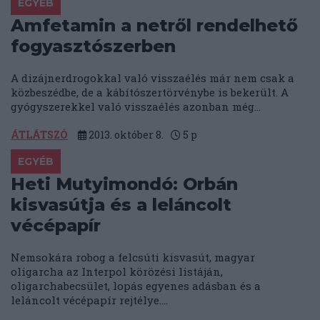
EGYÉB
Amfetamin a netről rendelhető
fogyasztószerben
A dizájnerdrogokkal való visszaélés már nem csak a
közbeszédbe, de a kábítószertörvénybe is bekerült. A
gyógyszerekkel való visszaélés azonban még...
ÁTLÁTSZÓ
2013. október 8.
5
p
EGYÉB
Heti Mutyimondó: Orbán
kisvasútja és a leláncolt
vécépapír
Nemsokára robog a felcsúti kisvasút, magyar
oligarcha az Interpol körözési listáján,
oligarchabecsület, lopás egyenes adásban és a
leláncolt vécépapír rejtélye....