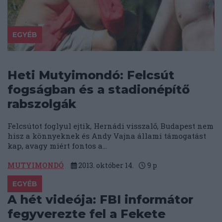
EGYÉB
Heti Mutyimondó: Felcsút
fogságban és a stadionépítő
rabszolgák
Felcsútot foglyul ejtik, Hernádi visszalő, Budapest nem
hisz a könnyeknek és Andy Vajna állami támogatást
kap, avagy miért fontos a...
MUTYIMONDÓ
2013. október 14.
9
p
EGYÉB
A hét videója: FBI informátor
fegyverezte fel a Fekete