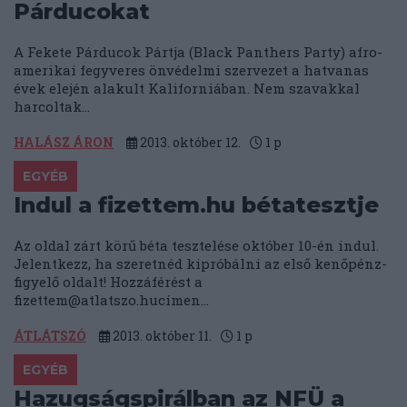
Párducokat
A Fekete Párducok Pártja (Black Panthers Party) afro-
amerikai fegyveres önvédelmi szervezet a hatvanas
évek elején alakult Kaliforniában. Nem szavakkal
harcoltak...
HALÁSZ ÁRON
2013. október 12.
1
p
EGYÉB
Indul a fizettem.hu bétatesztje
Az oldal zárt körű béta tesztelése október 10-én indul.
Jelentkezz, ha szeretnéd kipróbálni az első kenőpénz-
figyelő oldalt! Hozzáférést a
fizettem@atlatszo.huc
ímen...
ÁTLÁTSZÓ
2013. október 11.
1
p
EGYÉB
Hazugságspirálban az NFÜ a