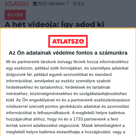
ÁTLÁTSZÓ
2013. október 7.
8
p
EGYÉB
A hét videója: Így adod ki
legféltettebb titkaidat
Nem kellenek titkosszolgálati eszközök ahhoz, hogy
pusztán digitális eszközeink használatából, a
Az Ön adatainak védelme fontos a számunkra
térfigyelő kamerák adataiból, vásárlásainkból és úgy
Mi és partnereink tárolunk és/vagy férünk hozzá információkhoz
általában a mindennapos...
egy eszközön, például sütik formájában, és személyes adatokat
dolgozunk fel, például egyedi azonosítókat és standard
HALÁSZ ÁRON
2013. október 6.
0
p
információkat, amelyeket az eszköz személyre szabott
hirdetésekhez és tartalomhoz, hirdetések és tartalmak
EGYÉB
méréséhez, közönségmérésekhez és szolgáltatásfejlesztéshez
Fehéroroszország is az
küld.
Az Ön engedélyével mi és a partnereink eszközleolvasásos
Interpollal vágott vissza a
módszerrel szerzett pontos geolokációs adatokat és azonosítási
információkat is felhasználhatunk. A megfelelő helyre kattintva
gyarmatosítóknak
hozzájárulhat ahhoz, hogy mi és a 1733 partnereink a fent
leírtak szerint adatkezelést végezzünk. Másik lehetőségként a
Az Oroszország és Belorusszia közötti, amúgy sem
megfelelő helyre kattintva elutasíthatja a hozzájárulást, vagy a
felhőtlen kapcsolat akkor romlott meg igazán, amikor