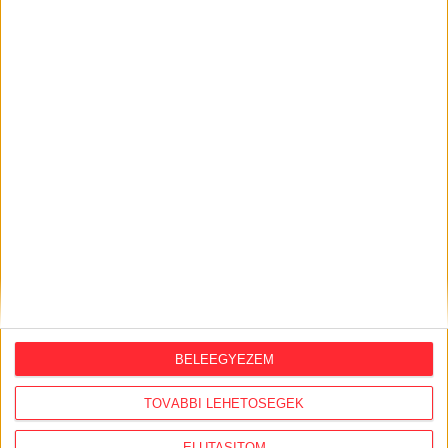
KÖZÜGY AJÁNLÓ
2026. augusztus 7.
Félmilliárd forintot kapott a CÖF
„magyarországi vállalkozásoktól” 2025-
ben
BELEEGYEZEM
2026. augusztus 6.
TOVÁBBI LEHETŐSÉGEK
Mi maradt mára a független sajtóból? –
podcast Mong Attilával az Átlátszó 15.
szülinapja alkalmából
ELUTASÍTOM