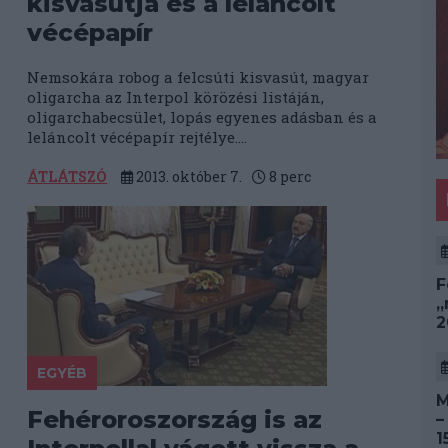
kisvasútja és a leláncolt
vécépapír
Nemsokára robog a felcsúti kisvasút, magyar
oligarcha az Interpol körözési listáján,
oligarchabecsület, lopás egyenes adásban és a
leláncolt vécépapír rejtélye....
ÁTLÁTSZÓ
2013. október 7.
8
perc
F
„
2
EGYÉB
M
Fehéroroszország is az
–
1