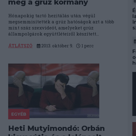
meg a grúz kormány
É
Hónapokig tartó hezitálás után végül
l
megsemmisítették a grúz hatóságok azt a több
i
mint száz szexvideót, amelyeket grúz
s
állampolgárok együttléteiről készített...
ÁTLÁTSZÓ
2013. október 9.
1
perc
F
o
h
EGYÉB
Heti Mutyimondó: Orbán