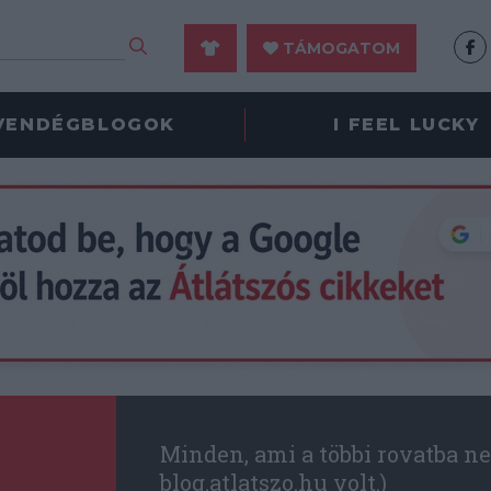
TÁMOGATOM
VENDÉGBLOGOK
I FEEL LUCKY
Minden, ami a többi rovatba ne
blog.atlatszo.hu volt.)