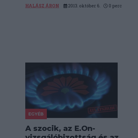
HALÁSZ ÁRON
2013. október 6.
0
perc
EGYÉB
A szocik, az E.On-
vizsgálóbizottság és az