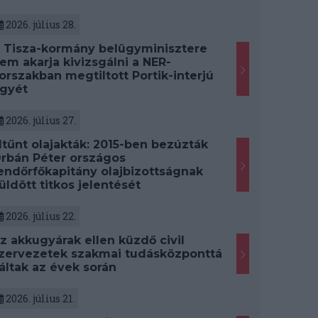
2026. július 28.
 Tisza-kormány belügyminisztere
em akarja kivizsgálni a NER-
orszakban megtiltott Portik-interjú
gyét
2026. július 27.
ltűnt olajakták: 2015-ben bezúzták
rbán Péter országos
endőrfőkapitány olajbizottságnak
üldött titkos jelentését
2026. július 22.
z akkugyárak ellen küzdő civil
zervezetek szakmai tudásközponttá
áltak az évek során
2026. július 21.