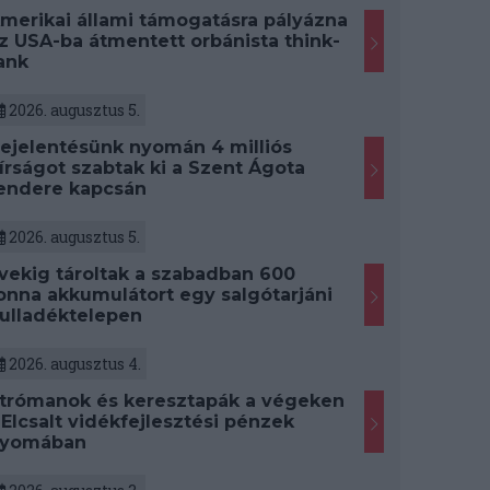
merikai állami támogatásra pályázna
z USA-ba átmentett orbánista think-
ank
2026. augusztus 5.
ejelentésünk nyomán 4 milliós
írságot szabtak ki a Szent Ágota
endere kapcsán
2026. augusztus 5.
vekig tároltak a szabadban 600
onna akkumulátort egy salgótarjáni
ulladéktelepen
2026. augusztus 4.
trómanok és keresztapák a végeken
 Elcsalt vidékfejlesztési pénzek
yomában