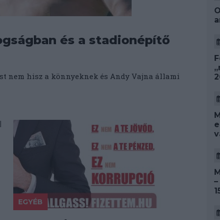
O
a
ogságban és a stadionépítő
F
„
pest nem hisz a könnyeknek és Andy Vajna állami
2
M
e
v
a
M
–
1
EGYÉB