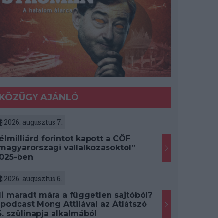
KÖZÜGY AJÁNLÓ
2026. augusztus 7.
élmilliárd forintot kapott a CÖF
magyarországi vállalkozásoktól”
025-ben
2026. augusztus 6.
i maradt mára a független sajtóból?
 podcast Mong Attilával az Átlátszó
5. szülinapja alkalmából