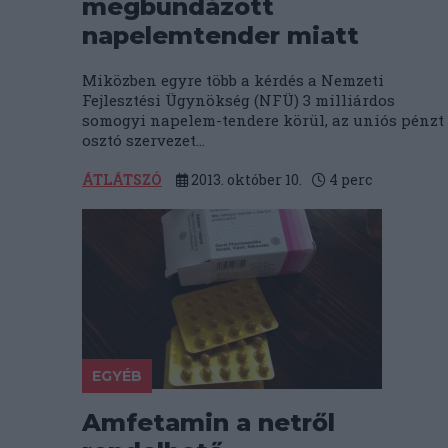
megbundázott
napelemtender miatt
Miközben egyre több a kérdés a Nemzeti
Fejlesztési Ügynökség (NFÜ) 3 milliárdos
somogyi napelem-tendere körül, az uniós pénzt
osztó szervezet...
ÁTLÁTSZÓ
2013. október 10.
4
perc
EGYÉB
Amfetamin a netről