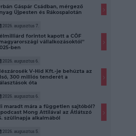
rbán Gáspár Csádban, mérgező
nyag Újpesten és Rákospalotán
2026. augusztus 7.
élmilliárd forintot kapott a CÖF
magyarországi vállalkozásoktól”
025-ben
2026. augusztus 6.
észárosék V-Híd Kft.-je behúzta az
lső, 300 milliós tenderét a
álasztások óta
2026. augusztus 6.
i maradt mára a független sajtóból?
 podcast Mong Attilával az Átlátszó
5. szülinapja alkalmából
2026. augusztus 5.