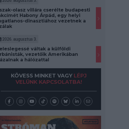
2026. augusztus 3.
szak-olasz villára cserélte budapesti
akcímét Habony Árpád, egy helyi
ngatlanos-dinasztiához vezetnek a
zálak
2026. augusztus 3.
eleslegessé váltak a külföldi
rbánisták, vezetőik Amerikában
ázalnak a hálózattal
KÖVESS MINKET VAGY
LÉPJ
VELÜNK KAPCSOLATBA!