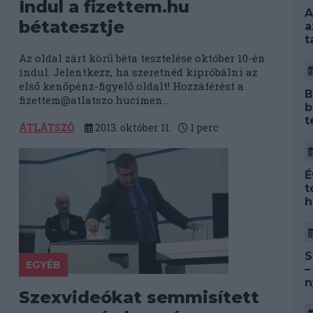
Indul a fizettem.hu
A
bétatesztje
a
t
Az oldal zárt körű béta tesztelése október 10-én
indul. Jelentkezz, ha szeretnéd kipróbálni az
első kenőpénz-figyelő oldalt! Hozzáférést a
B
fizettem@atlatszo.huc
ímen...
b
t
ÁTLÁTSZÓ
2013. október 11.
1
perc
É
t
h
S
EGYÉB
–
n
Szexvideókat semmisített