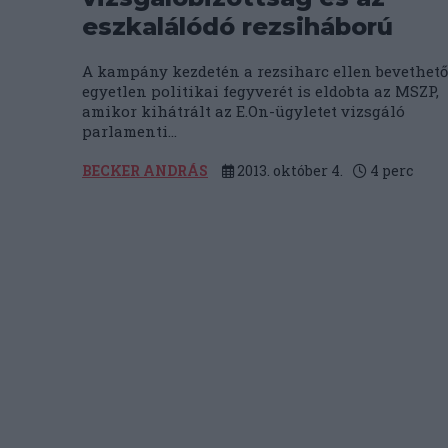
eszkalálódó rezsiháború
A kampány kezdetén a rezsiharc ellen bevethető
egyetlen politikai fegyverét is eldobta az MSZP,
amikor kihátrált az E.On-ügyletet vizsgáló
parlamenti...
BECKER ANDRÁS
2013. október 4.
4
perc