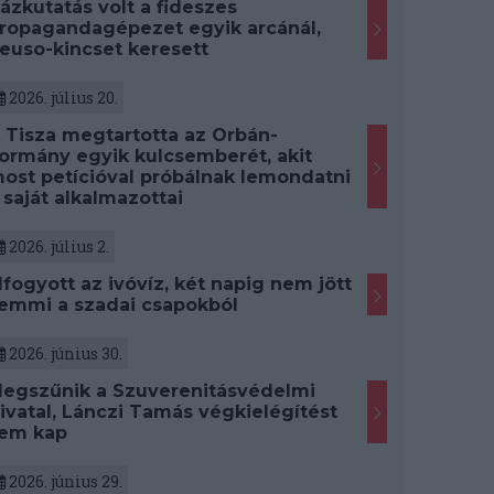
ázkutatás volt a fideszes
ropagandagépezet egyik arcánál,
euso-kincset keresett
2026. július 20.
 Tisza megtartotta az Orbán-
ormány egyik kulcsemberét, akit
ost petícióval próbálnak lemondatni
 saját alkalmazottai
2026. július 2.
lfogyott az ivóvíz, két napig nem jött
emmi a szadai csapokból
2026. június 30.
egszűnik a Szuverenitásvédelmi
ivatal, Lánczi Tamás végkielégítést
em kap
2026. június 29.