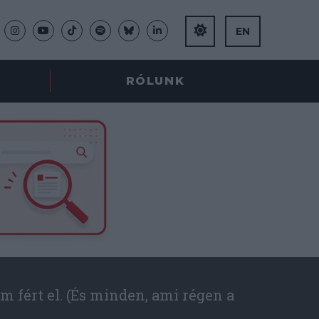
EN
RÓLUNK
m fért el. (És minden, ami régen a