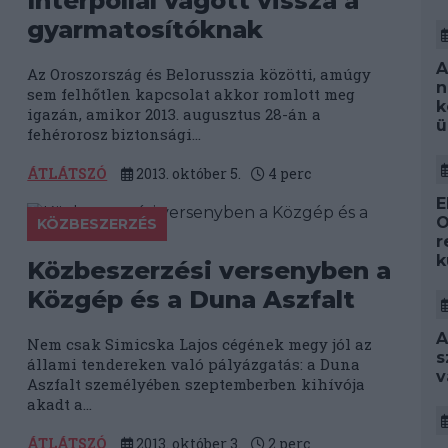
Interpollal vágott vissza a
gyarmatosítóknak
A
Az Oroszország és Belorusszia közötti, amúgy
n
sem felhőtlen kapcsolat akkor romlott meg
k
igazán, amikor 2013. augusztus 28-án a
ü
fehérorosz biztonsági...
ÁTLÁTSZÓ
2013. október 5.
4
perc
E
O
KÖZBESZERZÉS
r
k
Közbeszerzési versenyben a
Közgép és a Duna Aszfalt
A
Nem csak Simicska Lajos cégének megy jól az
s
állami tendereken való pályázgatás: a Duna
v
Aszfalt személyében szeptemberben kihívója
akadt a...
ÁTLÁTSZÓ
2013. október 3.
2
perc