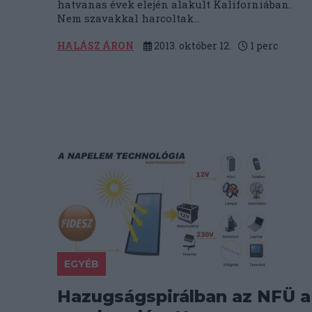
hatvanas évek elején alakult Kaliforniában.
Nem szavakkal harcoltak...
HALÁSZ ÁRON
2013. október 12.
1
perc
EGYÉB
Hazugságspirálban az NFÜ a