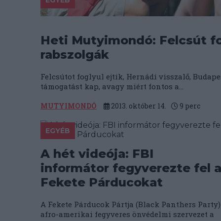
EGYÉB
Heti Mutyimondó: Felcsút f
rabszolgák
Felcsútot foglyul ejtik, Hernádi visszalő, Buda
támogatást kap, avagy miért fontos a...
MUTYIMONDÓ
2013. október 14.
9
perc
EGYÉB
A hét videója: FBI
informátor fegyverezte fel 
Fekete Párducokat
A Fekete Párducok Pártja (Black Panthers Party)
afro-amerikai fegyveres önvédelmi szervezet a