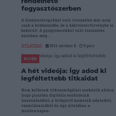
rendelhető
fogyasztószerben
A dizájnerdrogokkal való visszaélés már nem
csak a közbeszédbe, de a kábítószertörvénybe is
bekerült. A gyógyszerekkel való visszaélés
azonban még...
ÁTLÁTSZÓ
2013. október 8.
5
perc
EGYÉB
A hét videója: Így adod ki
legféltettebb titkaidat
Nem kellenek titkosszolgálati eszközök ahhoz,
hogy pusztán digitális eszközeink
használatából, a térfigyelő kamerák adataiból,
vásárlásainkból és úgy általában a
mindennapos...