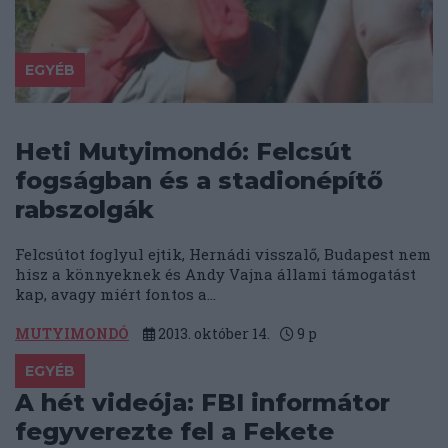
EGYÉB
Heti Mutyimondó: Felcsút
fogságban és a stadionépítő
rabszolgák
Felcsútot foglyul ejtik, Hernádi visszalő, Budapest nem
hisz a könnyeknek és Andy Vajna állami támogatást
kap, avagy miért fontos a...
MUTYIMONDÓ
2013. október 14.
9
p
EGYÉB
A hét videója: FBI informátor
fegyverezte fel a Fekete