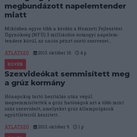
megbundázott napelemtender
miatt
Miközben egyre több a kérdés a Nemzeti Fejlesztési
Ügynökség (NFÜ) 3 milliárdos somogyi napelem-
tendere körül, az uniós pénzt osztó szervezet...
ÁTLÁTSZÓ
2013. október 10.
4
p
EGYÉB
Szexvideókat semmisített meg
a grúz kormány
Hónapokig tartó hezitálás után végül
megsemmisítették a grúz hatóságok azt a több mint
száz szexvideót, amelyeket grúz állampolgárok
együttléteiről készített...
ÁTLÁTSZÓ
2013. október 9.
1
p