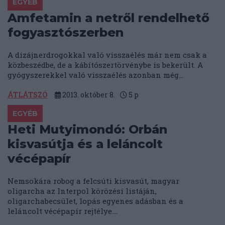
EGYÉB
Amfetamin a netről rendelhető
fogyasztószerben
A dizájnerdrogokkal való visszaélés már nem csak a
közbeszédbe, de a kábítószertörvénybe is bekerült. A
gyógyszerekkel való visszaélés azonban még...
ÁTLÁTSZÓ
2013. október 8.
5
p
EGYÉB
Heti Mutyimondó: Orbán
kisvasútja és a leláncolt
vécépapír
Nemsokára robog a felcsúti kisvasút, magyar
oligarcha az Interpol körözési listáján,
oligarchabecsület, lopás egyenes adásban és a
leláncolt vécépapír rejtélye....