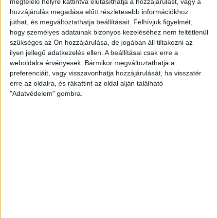
megfelelő helyre kattintva elutasíthatja a hozzájárulást, vagy a
2013. augusztus 28-án a fehérorosz biztonsági...
hozzájárulás megadása előtt részletesebb információkhoz
juthat, és megváltoztathatja beállításait.
Felhívjuk figyelmét,
ÁTLÁTSZÓ
2013. október 5.
4
p
hogy személyes adatainak bizonyos kezeléséhez nem feltétlenül
szükséges az Ön hozzájárulása, de jogában áll tiltakozni az
EGYÉB
ilyen jellegű adatkezelés ellen. A beállításai csak erre a
A szocik, az E.On-
weboldalra érvényesek. Bármikor megváltoztathatja a
vizsgálóbizottság és az
preferenciáit, vagy visszavonhatja hozzájárulását, ha visszatér
erre az oldalra, és rákattint az oldal alján található
eszkalálódó rezsiháború
"Adatvédelem" gombra.
A kampány kezdetén a rezsiharc ellen bevethető
egyetlen politikai fegyverét is eldobta az MSZP, amikor
kihátrált az E.On-ügyletet vizsgáló parlamenti...
BECKER ANDRÁS
2013. október 4.
4
p
KÖZBESZERZÉS
Közbeszerzési versenyben a
Közgép és a Duna Aszfalt