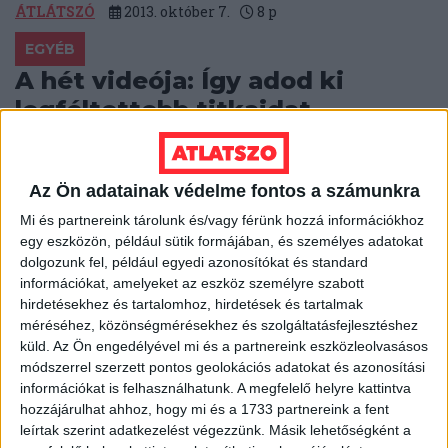
ÁTLÁTSZÓ
2013. október 7.
8
p
EGYÉB
A hét videója: Így adod ki
legféltettebb titkaidat
Nem kellenek titkosszolgálati eszközök ahhoz, hogy
pusztán digitális eszközeink használatából, a
Az Ön adatainak védelme fontos a számunkra
térfigyelő kamerák adataiból, vásárlásainkból és úgy
általában a mindennapos...
Mi és partnereink tárolunk és/vagy férünk hozzá információkhoz
egy eszközön, például sütik formájában, és személyes adatokat
HALÁSZ ÁRON
2013. október 6.
0
p
dolgozunk fel, például egyedi azonosítókat és standard
információkat, amelyeket az eszköz személyre szabott
EGYÉB
hirdetésekhez és tartalomhoz, hirdetések és tartalmak
Fehéroroszország is az
méréséhez, közönségmérésekhez és szolgáltatásfejlesztéshez
Interpollal vágott vissza a
küld.
Az Ön engedélyével mi és a partnereink eszközleolvasásos
módszerrel szerzett pontos geolokációs adatokat és azonosítási
gyarmatosítóknak
információkat is felhasználhatunk. A megfelelő helyre kattintva
hozzájárulhat ahhoz, hogy mi és a 1733 partnereink a fent
Az Oroszország és Belorusszia közötti, amúgy sem
leírtak szerint adatkezelést végezzünk. Másik lehetőségként a
felhőtlen kapcsolat akkor romlott meg igazán, amikor