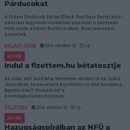
Párducokat
A Fekete Párducok Pártja (Black Panthers Party) afro-
amerikai fegyveres önvédelmi szervezet a hatvanas
évek elején alakult Kaliforniában. Nem szavakkal
harcoltak...
HALÁSZ ÁRON
2013. október 12.
1
p
EGYÉB
Indul a fizettem.hu bétatesztje
Az oldal zárt körű béta tesztelése október 10-én indul.
Jelentkezz, ha szeretnéd kipróbálni az első kenőpénz-
figyelő oldalt! Hozzáférést a
fizettem@atlatszo.huc
ímen...
ÁTLÁTSZÓ
2013. október 11.
1
p
EGYÉB
Hazugságspirálban az NFÜ a