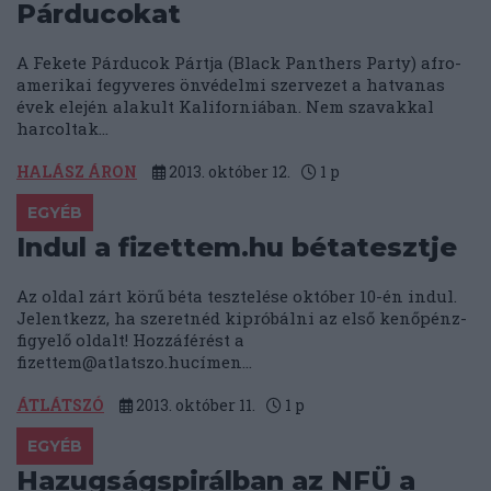
Párducokat
A Fekete Párducok Pártja (Black Panthers Party) afro-
amerikai fegyveres önvédelmi szervezet a hatvanas
évek elején alakult Kaliforniában. Nem szavakkal
harcoltak...
HALÁSZ ÁRON
2013. október 12.
1
p
EGYÉB
Indul a fizettem.hu bétatesztje
Az oldal zárt körű béta tesztelése október 10-én indul.
Jelentkezz, ha szeretnéd kipróbálni az első kenőpénz-
figyelő oldalt! Hozzáférést a
fizettem@atlatszo.huc
ímen...
ÁTLÁTSZÓ
2013. október 11.
1
p
EGYÉB
Hazugságspirálban az NFÜ a