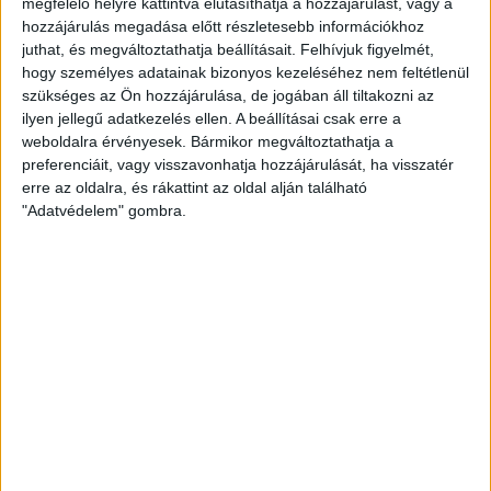
megfelelő helyre kattintva elutasíthatja a hozzájárulást, vagy a
2013. augusztus 28-án a fehérorosz biztonsági...
hozzájárulás megadása előtt részletesebb információkhoz
juthat, és megváltoztathatja beállításait.
Felhívjuk figyelmét,
ÁTLÁTSZÓ
2013. október 5.
4
p
hogy személyes adatainak bizonyos kezeléséhez nem feltétlenül
szükséges az Ön hozzájárulása, de jogában áll tiltakozni az
EGYÉB
ilyen jellegű adatkezelés ellen. A beállításai csak erre a
A szocik, az E.On-
weboldalra érvényesek. Bármikor megváltoztathatja a
vizsgálóbizottság és az
preferenciáit, vagy visszavonhatja hozzájárulását, ha visszatér
erre az oldalra, és rákattint az oldal alján található
eszkalálódó rezsiháború
"Adatvédelem" gombra.
A kampány kezdetén a rezsiharc ellen bevethető
egyetlen politikai fegyverét is eldobta az MSZP, amikor
kihátrált az E.On-ügyletet vizsgáló parlamenti...
BECKER ANDRÁS
2013. október 4.
4
p
KÖZBESZERZÉS
Közbeszerzési versenyben a
Közgép és a Duna Aszfalt