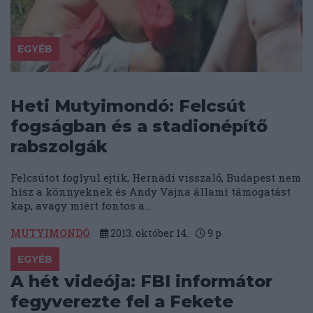
EGYÉB
Heti Mutyimondó: Felcsút
fogságban és a stadionépítő
rabszolgák
Felcsútot foglyul ejtik, Hernádi visszalő, Budapest nem
hisz a könnyeknek és Andy Vajna állami támogatást
kap, avagy miért fontos a...
MUTYIMONDÓ
2013. október 14.
9
p
EGYÉB
A hét videója: FBI informátor
fegyverezte fel a Fekete