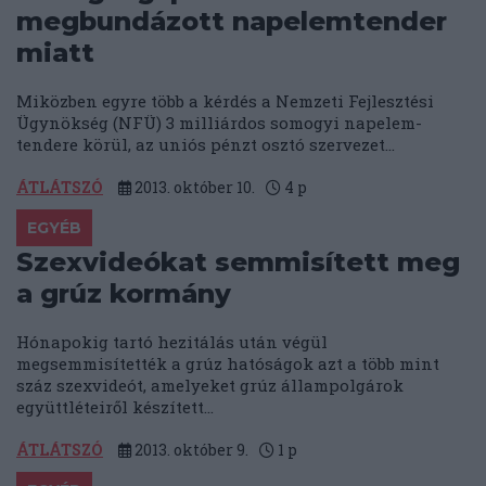
megbundázott napelemtender
miatt
Miközben egyre több a kérdés a Nemzeti Fejlesztési
Ügynökség (NFÜ) 3 milliárdos somogyi napelem-
tendere körül, az uniós pénzt osztó szervezet...
ÁTLÁTSZÓ
2013. október 10.
4
p
EGYÉB
Szexvideókat semmisített meg
a grúz kormány
Hónapokig tartó hezitálás után végül
megsemmisítették a grúz hatóságok azt a több mint
száz szexvideót, amelyeket grúz állampolgárok
együttléteiről készített...
ÁTLÁTSZÓ
2013. október 9.
1
p