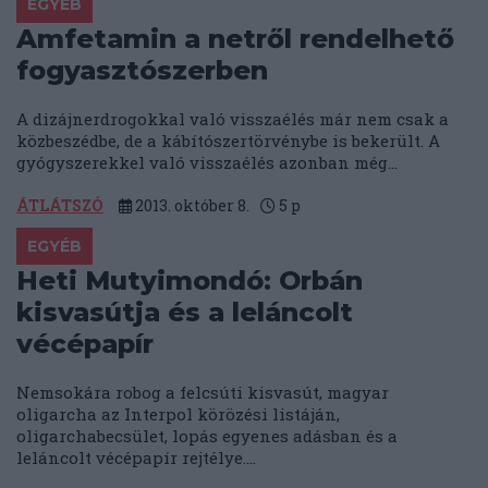
EGYÉB
Amfetamin a netről rendelhető
fogyasztószerben
A dizájnerdrogokkal való visszaélés már nem csak a
közbeszédbe, de a kábítószertörvénybe is bekerült. A
gyógyszerekkel való visszaélés azonban még...
ÁTLÁTSZÓ
2013. október 8.
5
p
EGYÉB
Heti Mutyimondó: Orbán
kisvasútja és a leláncolt
vécépapír
Nemsokára robog a felcsúti kisvasút, magyar
oligarcha az Interpol körözési listáján,
oligarchabecsület, lopás egyenes adásban és a
leláncolt vécépapír rejtélye....