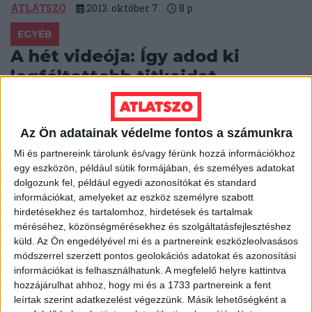
ÁTLÁTSZÓ
2013. október 7.
8
p
EGYÉB
A hét videója: Így adod ki
legféltettebb titkaidat
Nem kellenek titkosszolgálati eszközök ahhoz, hogy
pusztán digitális eszközeink használatából, a
Az Ön adatainak védelme fontos a számunkra
térfigyelő kamerák adataiból, vásárlásainkból és úgy
általában a mindennapos...
Mi és partnereink tárolunk és/vagy férünk hozzá információkhoz
egy eszközön, például sütik formájában, és személyes adatokat
HALÁSZ ÁRON
2013. október 6.
0
p
dolgozunk fel, például egyedi azonosítókat és standard
információkat, amelyeket az eszköz személyre szabott
EGYÉB
hirdetésekhez és tartalomhoz, hirdetések és tartalmak
Fehéroroszország is az
méréséhez, közönségmérésekhez és szolgáltatásfejlesztéshez
Interpollal vágott vissza a
küld.
Az Ön engedélyével mi és a partnereink eszközleolvasásos
módszerrel szerzett pontos geolokációs adatokat és azonosítási
gyarmatosítóknak
információkat is felhasználhatunk. A megfelelő helyre kattintva
hozzájárulhat ahhoz, hogy mi és a 1733 partnereink a fent
Az Oroszország és Belorusszia közötti, amúgy sem
leírtak szerint adatkezelést végezzünk. Másik lehetőségként a
felhőtlen kapcsolat akkor romlott meg igazán, amikor