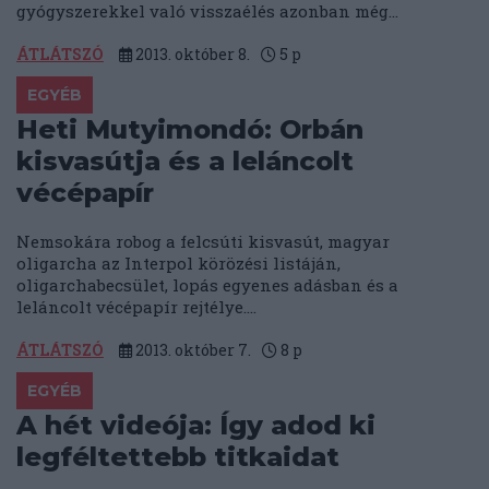
gyógyszerekkel való visszaélés azonban még...
ÁTLÁTSZÓ
2013. október 8.
5
p
EGYÉB
Heti Mutyimondó: Orbán
kisvasútja és a leláncolt
vécépapír
Nemsokára robog a felcsúti kisvasút, magyar
oligarcha az Interpol körözési listáján,
oligarchabecsület, lopás egyenes adásban és a
leláncolt vécépapír rejtélye....
ÁTLÁTSZÓ
2013. október 7.
8
p
EGYÉB
A hét videója: Így adod ki
legféltettebb titkaidat