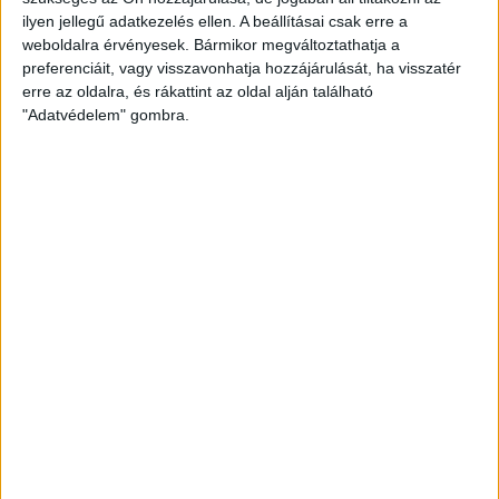
Újabb hárommilliárd forint uniós
ilyen jellegű adatkezelés ellen. A beállításai csak erre a
támogatás a Pannergy
weboldalra érvényesek. Bármikor megváltoztathatja a
preferenciáit, vagy visszavonhatja hozzájárulását, ha visszatér
projekteknek
erre az oldalra, és rákattint az oldal alján található
"Adatvédelem" gombra.
Még a sajátos szabályok szerint működő magyar
támogatási rendszerben is szokatlan, hogy egy hét
alatt egy cégcsoport három különböző pályázata...
BECKER ANDRÁS
2013. október 2.
4
p