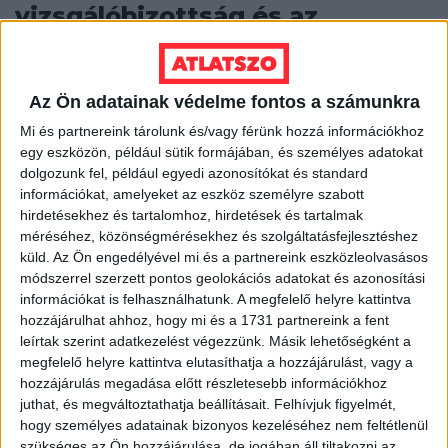
vizsgálóbizottság és az
eszkalálódó rezsiháború
A kampány kezdetén a rezsiharc ellen bevethető
Az Ön adatainak védelme fontos a számunkra
egyetlen politikai fegyverét is eldobta az MSZP, amikor
kihátrált az E.On-ügyletet vizsgáló parlamenti...
Mi és partnereink tárolunk és/vagy férünk hozzá információkhoz
egy eszközön, például sütik formájában, és személyes adatokat
BECKER ANDRÁS
2013. október 4.
4
p
dolgozunk fel, például egyedi azonosítókat és standard
információkat, amelyeket az eszköz személyre szabott
KÖZBESZERZÉS
hirdetésekhez és tartalomhoz, hirdetések és tartalmak
Közbeszerzési versenyben a
méréséhez, közönségmérésekhez és szolgáltatásfejlesztéshez
küld.
Az Ön engedélyével mi és a partnereink eszközleolvasásos
Közgép és a Duna Aszfalt
módszerrel szerzett pontos geolokációs adatokat és azonosítási
információkat is felhasználhatunk. A megfelelő helyre kattintva
Nem csak Simicska Lajos cégének megy jól az állami
hozzájárulhat ahhoz, hogy mi és a 1731 partnereink a fent
tendereken való pályázgatás: a Duna Aszfalt
leírtak szerint adatkezelést végezzünk. Másik lehetőségként a
személyében szeptemberben kihívója akadt a...
megfelelő helyre kattintva elutasíthatja a hozzájárulást, vagy a
hozzájárulás megadása előtt részletesebb információkhoz
ÁTLÁTSZÓ
2013. október 3.
2
p
juthat, és megváltoztathatja beállításait.
Felhívjuk figyelmét,
hogy személyes adatainak bizonyos kezeléséhez nem feltétlenül
EGYÉB
szükséges az Ön hozzájárulása, de jogában áll tiltakozni az