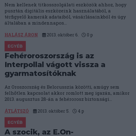
Nem kellenek titkosszolgálati eszközök ahhoz, hogy
pusztán digitális eszközeink használatából, a
térfigyelő kamerák adataiból, vásárlásainkból és úgy
általában a mindennapos...
HALÁSZ ÁRON
2013. október 6.
0
p
EGYÉB
Fehéroroszország is az
Interpollal vágott vissza a
gyarmatosítóknak
Az Oroszország és Belorusszia közötti, amúgy sem
felhőtlen kapcsolat akkor romlott meg igazán, amikor
2013. augusztus 28-án a fehérorosz biztonsági...
ÁTLÁTSZÓ
2013. október 5.
4
p
EGYÉB
A szocik, az E.On-