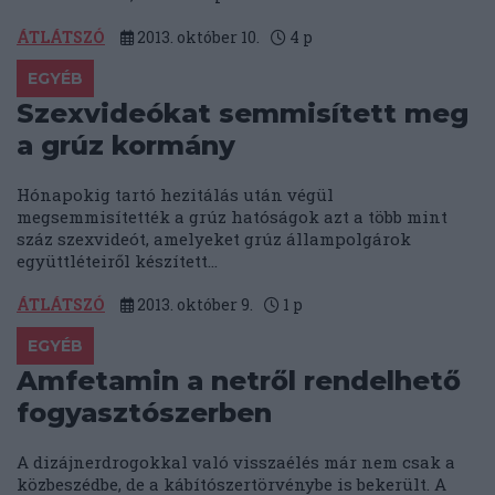
ÁTLÁTSZÓ
2013. október 10.
4
p
EGYÉB
Szexvideókat semmisített meg
a grúz kormány
Hónapokig tartó hezitálás után végül
megsemmisítették a grúz hatóságok azt a több mint
száz szexvideót, amelyeket grúz állampolgárok
együttléteiről készített...
ÁTLÁTSZÓ
2013. október 9.
1
p
EGYÉB
Amfetamin a netről rendelhető
fogyasztószerben
A dizájnerdrogokkal való visszaélés már nem csak a
közbeszédbe, de a kábítószertörvénybe is bekerült. A