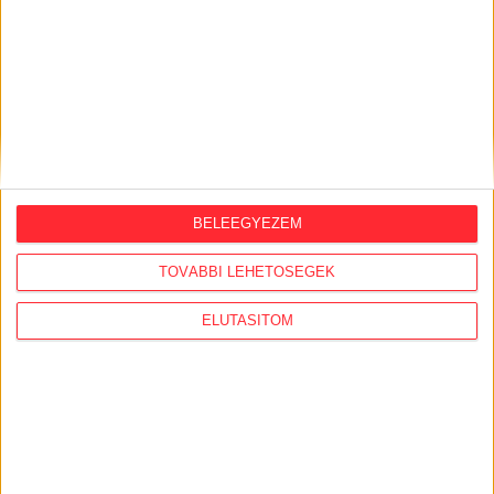
2026. július 28.
A Tisza-kormány belügyminisztere nem
akarja kivizsgálni a NER-korszakban
megtiltott Portik-interjú ügyét
2026. július 27.
Eltűnt olajakták: 2015-ben bezúzták
Orbán Péter országos rendőrfőkapitány
olajbizottságnak küldött titkos
BELEEGYEZEM
jelentését
TOVÁBBI LEHETŐSÉGEK
2026. július 22.
ELUTASÍTOM
Az akkugyárak ellen küzdő civil
szervezetek szakmai tudásközponttá
váltak az évek során
2026. július 21.
Házkutatás volt a fideszes
propagandagépezet egyik arcánál,