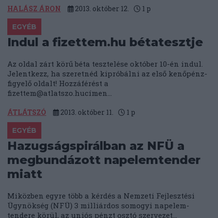
HALÁSZ ÁRON
2013. október 12.
1
p
EGYÉB
Indul a fizettem.hu bétatesztje
Az oldal zárt körű béta tesztelése október 10-én indul.
Jelentkezz, ha szeretnéd kipróbálni az első kenőpénz-
figyelő oldalt! Hozzáférést a
fizettem@atlatszo.huc
ímen...
ÁTLÁTSZÓ
2013. október 11.
1
p
EGYÉB
Hazugságspirálban az NFÜ a
megbundázott napelemtender
miatt
Miközben egyre több a kérdés a Nemzeti Fejlesztési
Ügynökség (NFÜ) 3 milliárdos somogyi napelem-
tendere körül, az uniós pénzt osztó szervezet...