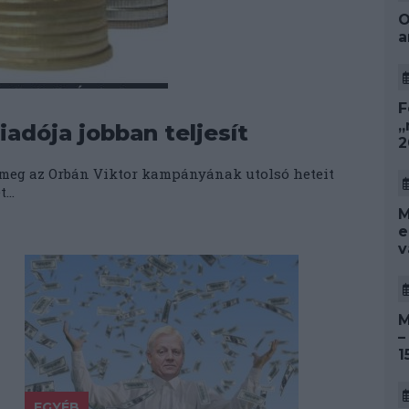
O
a
F
„
dója jobban teljesít
2
t meg az Orbán Viktor kampányának utolsó heteit
...
M
e
v
M
–
1
EGYÉB