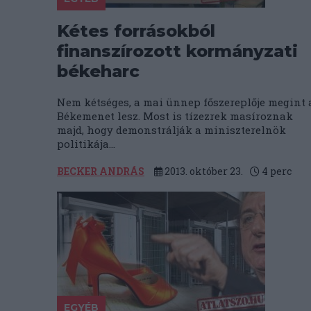
Kétes forrásokból
finanszírozott kormányzati
békeharc
Nem kétséges, a mai ünnep főszereplője megint 
Békemenet lesz. Most is tízezrek masíroznak
majd, hogy demonstrálják a miniszterelnök
politikája...
BECKER ANDRÁS
2013. október 23.
4
perc
EGYÉB