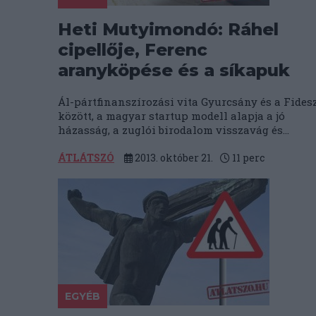
Heti Mutyimondó: Ráhel
cipellője, Ferenc
aranyköpése és a síkapuk
Ál-pártfinanszírozási vita Gyurcsány és a Fides
között, a magyar startup modell alapja a jó
házasság, a zuglói birodalom visszavág és...
ÁTLÁTSZÓ
2013. október 21.
11
perc
EGYÉB