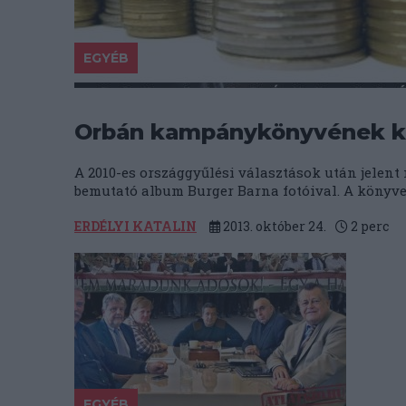
EGYÉB
Orbán kampánykönyvének kia
A 2010-es országgyűlési választások után jelen
bemutató album Burger Barna fotóival. A könyvet
ERDÉLYI KATALIN
2013. október 24.
2
perc
EGYÉB