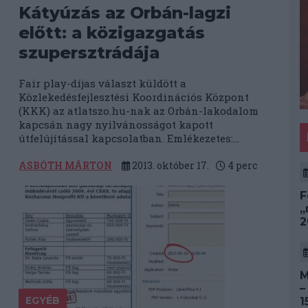
Kátyúzás az Orbán-lagzi
előtt: a közigazgatás
szupersztrádája
Fair play-díjas választ küldött a
Közlekedésfejlesztési Koordinációs Központ
(KKK) az atlatszo.hu-nak az Orbán-lakodalom
kapcsán nagy nyilvánosságot kapott
útfelújítással kapcsolatban. Emlékezetes:...
ASBÓTH MÁRTON
2013. október 17.
4
perc
F
„
2
M
–
EGYÉB
1