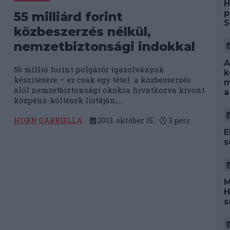
H
p
55 milliárd forint
S
közbeszerzés nélkül,
nemzetbiztonsági indokkal
A
56 millió forint polgárőr igazolványok
k
készítésére – ez csak egy tétel a közbeszerzés
m
alól nemzetbiztonsági okokra hivatkozva kivont
a
közpénz-költések listáján,...
HORN GABRIELLA
2013. október 15.
3
perc
E
s
M
H
s