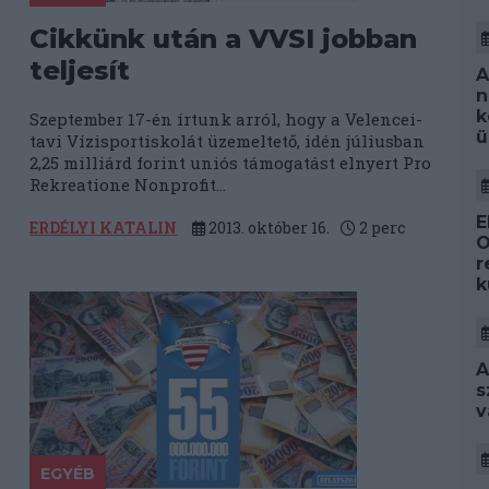
Cikkünk után a VVSI jobban
teljesít
A
n
k
Szeptember 17-én írtunk arról, hogy a Velencei-
ü
tavi Vízisportiskolát üzemeltető, idén júliusban
2,25 milliárd forint uniós támogatást elnyert Pro
Rekreatione Nonprofit...
E
ERDÉLYI KATALIN
2013. október 16.
2
perc
O
r
k
A
s
v
EGYÉB