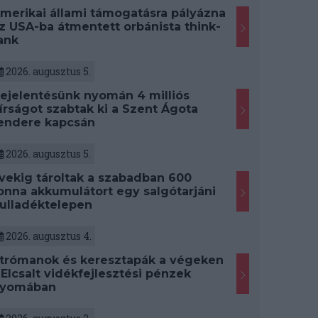
merikai állami támogatásra pályázna
z USA-ba átmentett orbánista think-
ank
2026. augusztus 5.
ejelentésünk nyomán 4 milliós
írságot szabtak ki a Szent Ágota
endere kapcsán
2026. augusztus 5.
vekig tároltak a szabadban 600
onna akkumulátort egy salgótarjáni
ulladéktelepen
2026. augusztus 4.
trómanok és keresztapák a végeken
 Elcsalt vidékfejlesztési pénzek
yomában