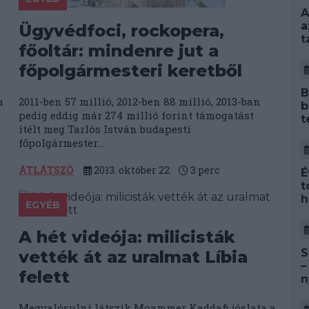
A
a
Ügyvédfoci, rockopera,
t
főoltár: mindenre jut a
főpolgármesteri keretből
B
a
2011-ben 57 millió, 2012-ben 88 millió, 2013-ban
b
pedig eddig már 274 millió forint támogatást
t
ítélt meg Tarlós István budapesti
főpolgármester...
ÁTLÁTSZÓ
2013. október 22.
3
perc
É
t
h
EGYÉB
A hét videója: milicisták
S
vették át az uralmat Líbia
–
felett
n
Megvalósulni látszik Moammer Kaddafi jóslata a