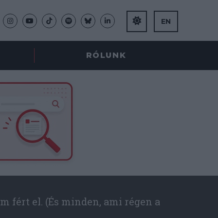
EN
RÓLUNK
m fért el. (És minden, ami régen a