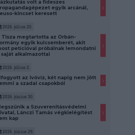
ázkutatás volt a fideszes
ropagandagépezet egyik arcánál,
euso-kincset keresett
2026. július 20.
 Tisza megtartotta az Orbán-
ormány egyik kulcsemberét, akit
ost petícióval próbálnak lemondatni
 saját alkalmazottai
2026. július 2.
lfogyott az ivóvíz, két napig nem jött
emmi a szadai csapokból
2026. június 30.
egszűnik a Szuverenitásvédelmi
ivatal, Lánczi Tamás végkielégítést
em kap
2026. június 29.