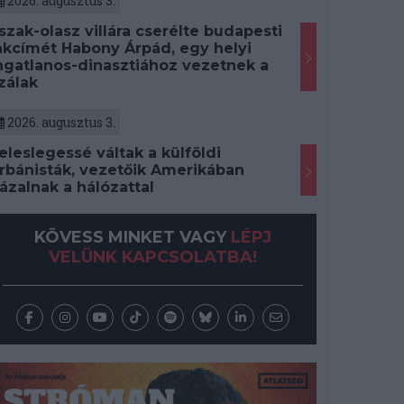
2026. augusztus 3.
szak-olasz villára cserélte budapesti
akcímét Habony Árpád, egy helyi
ngatlanos-dinasztiához vezetnek a
zálak
2026. augusztus 3.
eleslegessé váltak a külföldi
rbánisták, vezetőik Amerikában
ázalnak a hálózattal
KÖVESS MINKET VAGY
LÉPJ
VELÜNK KAPCSOLATBA!