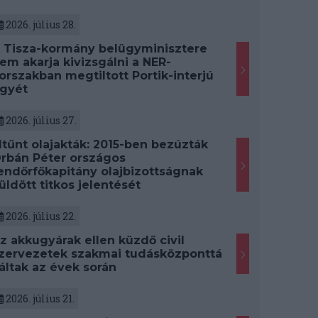
2026. július 28.
 Tisza-kormány belügyminisztere
em akarja kivizsgálni a NER-
orszakban megtiltott Portik-interjú
gyét
2026. július 27.
ltűnt olajakták: 2015-ben bezúzták
rbán Péter országos
endőrfőkapitány olajbizottságnak
üldött titkos jelentését
2026. július 22.
z akkugyárak ellen küzdő civil
zervezetek szakmai tudásközponttá
áltak az évek során
2026. július 21.