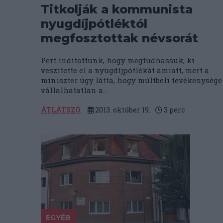
Titkolják a kommunista
nyugdíjpótléktól
megfosztottak névsorát
Pert indítottunk, hogy megtudhassuk, ki
veszítette el a nyugdíjpótlékát amiatt, mert a
miniszter úgy látta, hogy múltbeli tevékenysége
vállalhatatlan a...
ÁTLÁTSZÓ
2013. október 19.
3
perc
EGYÉB