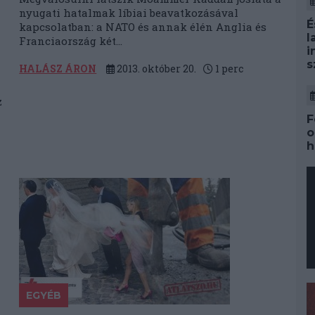
nyugati hatalmak líbiai beavatkozásával
É
kapcsolatban: a NATO és annak élén Anglia és
l
Franciaország két...
i
s
HALÁSZ ÁRON
2013. október 20.
1
perc
z
F
o
h
EGYÉB