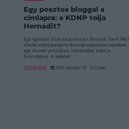
Egy posztos bloggal a
címlapra: a KDNP tolja
Hernádit?
Egy egészen friss blog szerint Hernádi Zsolt Mol
elnök-vezérigazgató korrupciógyanús ügyében
egy horvát politikus, üzletember lehet a
kulcsfigura. A legelső...
ÁTLÁTSZÓ
2013. október 15.
2
perc