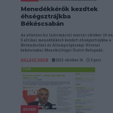
Menedékkérők kezdtek
éhségsztrájkba
Békéscsabán
Az atlatszo.hu információi szerint október 10-én
5 afrikai menedékkérő kezdett éhségsztrájkba a
Bevándorlási és Állampolgársági Hivatal
békéscsabai Menekültügyi Őrzött Befogadó...
HALÁSZ ÁRON
2013. október 16.
3
perc
EGYÉB