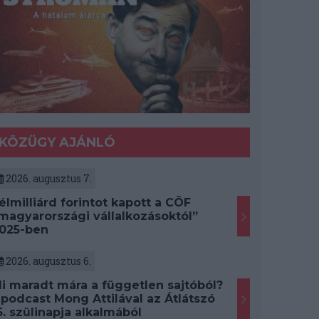
KÖZÜGY AJÁNLÓ
2026. augusztus 7.
élmilliárd forintot kapott a CÖF
magyarországi vállalkozásoktól”
025-ben
2026. augusztus 6.
i maradt mára a független sajtóból?
 podcast Mong Attilával az Átlátszó
5. szülinapja alkalmából