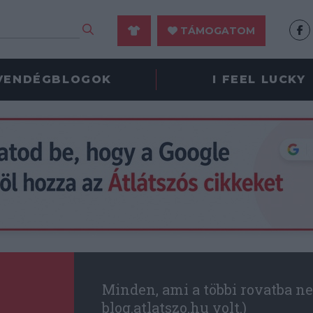
TÁMOGATOM
VENDÉGBLOGOK
I FEEL LUCKY
Minden, ami a többi rovatba ne
blog.atlatszo.hu volt.)