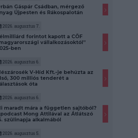
rbán Gáspár Csádban, mérgező
nyag Újpesten és Rákospalotán
2026. augusztus 7.
élmilliárd forintot kapott a CÖF
magyarországi vállalkozásoktól”
025-ben
2026. augusztus 6.
észárosék V-Híd Kft.-je behúzta az
lső, 300 milliós tenderét a
álasztások óta
2026. augusztus 6.
i maradt mára a független sajtóból?
 podcast Mong Attilával az Átlátszó
5. szülinapja alkalmából
2026. augusztus 5.