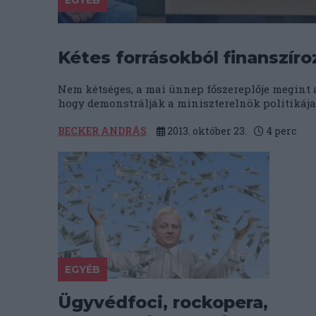
EGYÉB
Kétes forrásokból finanszír
Nem kétséges, a mai ünnep főszereplője megint 
hogy demonstrálják a miniszterelnök politikája.
BECKER ANDRÁS
2013. október 23.
4
perc
EGYÉB
Ügyvédfoci, rockopera,