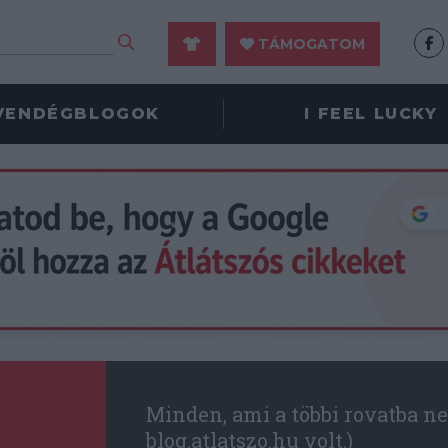
TÁMOGATOM
VENDÉGBLOGOK
I FEEL LUCKY
Minden, ami a többi rovatba ne
blog.atlatszo.hu volt.)