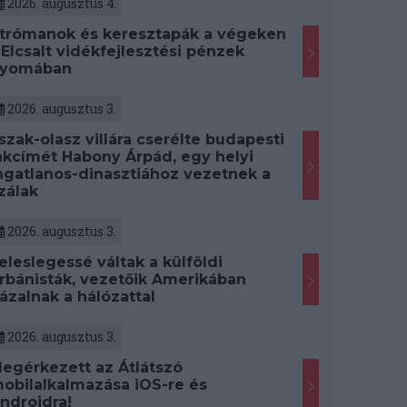
2026. augusztus 4.
trómanok és keresztapák a végeken
 Elcsalt vidékfejlesztési pénzek
yomában
2026. augusztus 3.
szak-olasz villára cserélte budapesti
akcímét Habony Árpád, egy helyi
ngatlanos-dinasztiához vezetnek a
zálak
2026. augusztus 3.
eleslegessé váltak a külföldi
rbánisták, vezetőik Amerikában
ázalnak a hálózattal
2026. augusztus 3.
egérkezett az Átlátszó
obilalkalmazása iOS-re és
ndroidra!