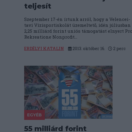
teljesít
Szeptember 17-én írtunk arról, hogy a Velencei-
tavi Vízisportiskolát üzemeltető, idén júliusban
2,25 milliárd forint uniós támogatást elnyert Pr
Rekreatione Nonprofit...
ERDÉLYI KATALIN
2013. október 16.
2
perc
EGYÉB
55 milliárd forint