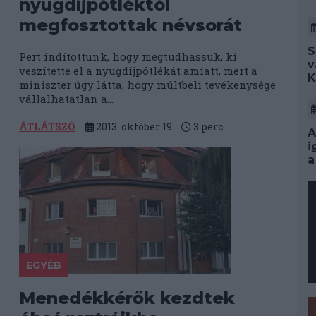
nyugdíjpótléktól
megfosztottak névsorát
S
Pert indítottunk, hogy megtudhassuk, ki
v
veszítette el a nyugdíjpótlékát amiatt, mert a
K
miniszter úgy látta, hogy múltbeli tevékenysége
vállalhatatlan a...
ÁTLÁTSZÓ
2013. október 19.
3
perc
A
i
a
EGYÉB
Menedékkérők kezdtek