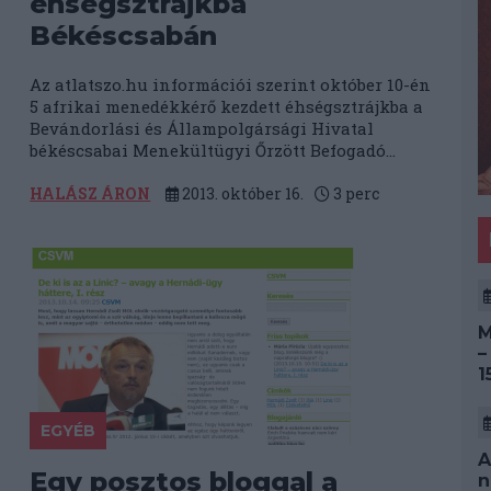
éhségsztrájkba
Békéscsabán
Az atlatszo.hu információi szerint október 10-én
5 afrikai menedékkérő kezdett éhségsztrájkba a
Bevándorlási és Állampolgársági Hivatal
békéscsabai Menekültügyi Őrzött Befogadó...
HALÁSZ ÁRON
2013. október 16.
3
perc
M
–
1
EGYÉB
A
Egy posztos bloggal a
n