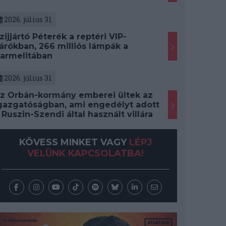
2026. július 31.
zijjártó Péterék a reptéri VIP-
árókban, 266 milliós lámpák a
armelitában
2026. július 31.
z Orbán-kormány emberei ültek az
gazgatóságban, ami engedélyt adott
 Ruszin-Szendi által használt villára
KÖVESS MINKET VAGY
LÉPJ
VELÜNK KAPCSOLATBA!