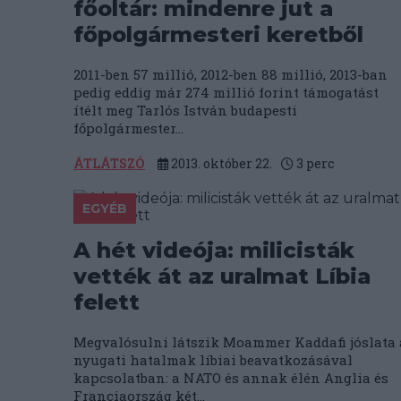
főoltár: mindenre jut a
főpolgármesteri keretből
2011-ben 57 millió, 2012-ben 88 millió, 2013-ban
pedig eddig már 274 millió forint támogatást
ítélt meg Tarlós István budapesti
főpolgármester...
ÁTLÁTSZÓ
2013. október 22.
3
perc
EGYÉB
A hét videója: milicisták
vették át az uralmat Líbia
felett
Megvalósulni látszik Moammer Kaddafi jóslata 
nyugati hatalmak líbiai beavatkozásával
kapcsolatban: a NATO és annak élén Anglia és
Franciaország két...