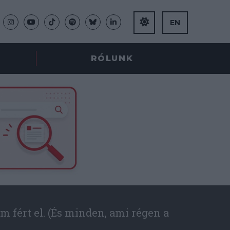
EN
RÓLUNK
m fért el. (És minden, ami régen a