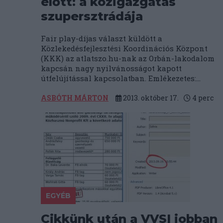
előtt: a közigazgatás
szupersztrádája
Fair play-díjas választ küldött a
Közlekedésfejlesztési Koordinációs Központ
(KKK) az atlatszo.hu-nak az Orbán-lakodalom
kapcsán nagy nyilvánosságot kapott
útfelújítással kapcsolatban. Emlékezetes:...
ASBÓTH MÁRTON
2013. október 17.
4
perc
EGYÉB
Cikkünk után a VVSI jobban