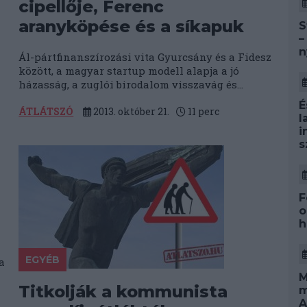
cipellője, Ferenc
aranyköpése és a síkapuk
S
–
n
Ál-pártfinanszírozási vita Gyurcsány és a Fidesz
között, a magyar startup modell alapja a jó
házasság, a zuglói birodalom visszavág és...
É
ÁTLÁTSZÓ
2013. október 21.
11
perc
l
i
s
F
o
h
EGYÉB
a
M
Titkolják a kommunista
m
A