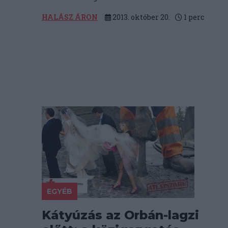
HALÁSZ ÁRON
2013. október 20.
1
perc
EGYÉB
Kátyúzás az Orbán-lagzi