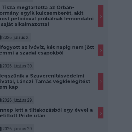
 Tisza megtartotta az Orbán-
ormány egyik kulcsemberét, akit
ost petícióval próbálnak lemondatni
 saját alkalmazottai
2026. július 2.
lfogyott az ivóvíz, két napig nem jött
emmi a szadai csapokból
2026. június 30.
egszűnik a Szuverenitásvédelmi
ivatal, Lánczi Tamás végkielégítést
em kap
2026. június 29.
nnep lett a tiltakozásból egy évvel a
etiltott Pride után
2026. június 29.