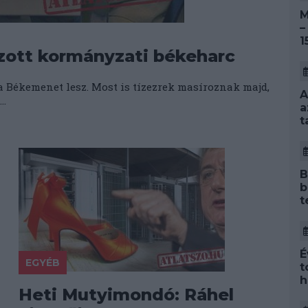
M
–
1
ozott kormányzati békeharc
a Békemenet lesz. Most is tízezrek masíroznak majd,
A
..
a
t
B
b
t
É
EGYÉB
t
h
Heti Mutyimondó: Ráhel