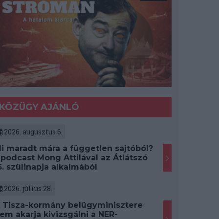
KÖZÜGY AJÁNLÓ
2026. augusztus 6.
i maradt mára a független sajtóból?
 podcast Mong Attilával az Átlátszó
5. szülinapja alkalmából
2026. július 28.
 Tisza-kormány belügyminisztere
em akarja kivizsgálni a NER-