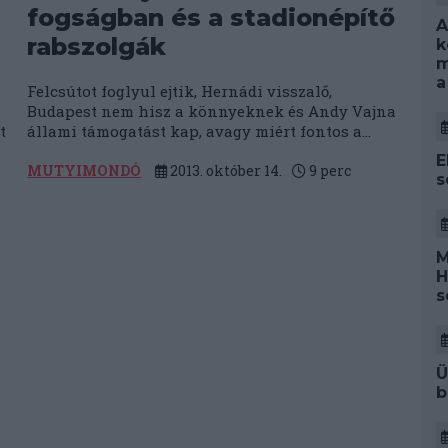
fogságban és a stadionépítő
A
rabszolgák
k
m
a
Felcsútot foglyul ejtik, Hernádi visszalő,
Budapest nem hisz a könnyeknek és Andy Vajna
t
állami támogatást kap, avagy miért fontos a...
E
MUTYIMONDÓ
2013. október 14.
9
perc
s
M
H
s
Ü
b