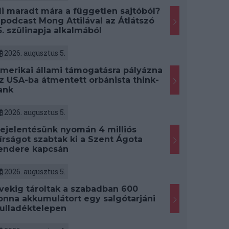
i maradt mára a független sajtóból?
 podcast Mong Attilával az Átlátszó
5. szülinapja alkalmából
2026. augusztus 5.
merikai állami támogatásra pályázna
z USA-ba átmentett orbánista think-
ank
2026. augusztus 5.
ejelentésünk nyomán 4 milliós
írságot szabtak ki a Szent Ágota
endere kapcsán
2026. augusztus 5.
vekig tároltak a szabadban 600
onna akkumulátort egy salgótarjáni
ulladéktelepen