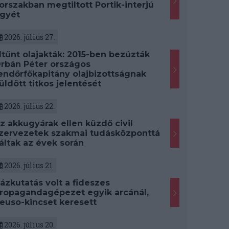
orszakban megtiltott Portik-interjú
gyét
2026. július 27.
ltűnt olajakták: 2015-ben bezúzták
rbán Péter országos
endőrfőkapitány olajbizottságnak
üldött titkos jelentését
2026. július 22.
z akkugyárak ellen küzdő civil
zervezetek szakmai tudásközponttá
áltak az évek során
2026. július 21.
ázkutatás volt a fideszes
ropagandagépezet egyik arcánál,
euso-kincset keresett
2026. július 20.