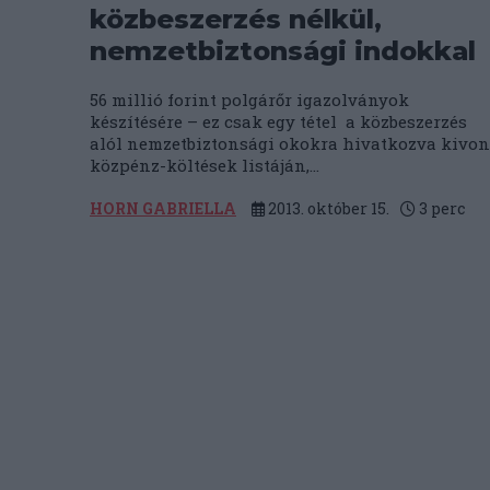
közbeszerzés nélkül,
nemzetbiztonsági indokkal
56 millió forint polgárőr igazolványok
készítésére – ez csak egy tétel a közbeszerzés
alól nemzetbiztonsági okokra hivatkozva kivon
közpénz-költések listáján,...
HORN GABRIELLA
2013. október 15.
3
perc