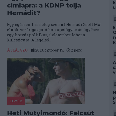
k
címlapra: a KDNP tolja
ü
Hernádit?
Egy egészen friss blog szerint Hernádi Zsolt Mol
o
E
elnök-vezérigazgató korrupciógyanús ügyében
O
egy horvát politikus, üzletember lehet a
r
kulcsfigura. A legelső...
k
ÁTLÁTSZÓ
2013. október 15.
2
perc
A
s
v
H
p
EGYÉB
S
Heti Mutyimondó: Felcsút