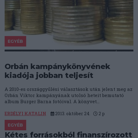
EGYÉB
Orbán kampánykönyvének
kiadója jobban teljesít
A 2010-es országgyűlési választások után jelent meg az
Orbán Viktor kampányának utolsó heteit bemutató
album Burger Barna fotóival. A könyvet...
ERDÉLYI KATALIN
2013. október 24.
2
p
EGYÉB
Kétes forrásokból finanszírozott