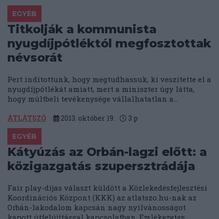
EGYÉB
Titkolják a kommunista
nyugdíjpótléktól megfosztottak
névsorát
Pert indítottunk, hogy megtudhassuk, ki veszítette el a
nyugdíjpótlékát amiatt, mert a miniszter úgy látta,
hogy múltbeli tevékenysége vállalhatatlan a...
ÁTLÁTSZÓ
2013. október 19.
3
p
EGYÉB
Kátyúzás az Orbán-lagzi előtt: a
közigazgatás szupersztrádája
Fair play-díjas választ küldött a Közlekedésfejlesztési
Koordinációs Központ (KKK) az atlatszo.hu-nak az
Orbán-lakodalom kapcsán nagy nyilvánosságot
kapott útfelújítással kapcsolatban. Emlékezetes:...