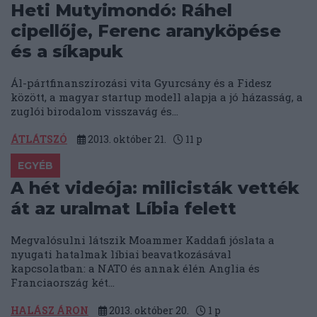
Heti Mutyimondó: Ráhel
cipellője, Ferenc aranyköpése
és a síkapuk
Ál-pártfinanszírozási vita Gyurcsány és a Fidesz
között, a magyar startup modell alapja a jó házasság, a
zuglói birodalom visszavág és...
ÁTLÁTSZÓ
2013. október 21.
11
p
EGYÉB
A hét videója: milicisták vették
át az uralmat Líbia felett
Megvalósulni látszik Moammer Kaddafi jóslata a
nyugati hatalmak líbiai beavatkozásával
kapcsolatban: a NATO és annak élén Anglia és
Franciaország két...
HALÁSZ ÁRON
2013. október 20.
1
p