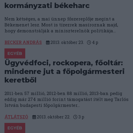
kormányzati békeharc
Nem kétséges, a mai ünnep főszereplője megint a
Békemenet lesz. Most is tízezrek masíroznak majd,
hogy demonstrálják a miniszterelnök politikája...
BECKER ANDRÁS
2013. október 23.
4
p
EGYÉB
Ügyvédfoci, rockopera, főoltár:
mindenre jut a főpolgármesteri
keretből
2011-ben 57 millió, 2012-ben 88 millió, 2013-ban pedig
eddig már 274 millió forint támogatást ítélt meg Tarlós
István budapesti főpolgármester...
ÁTLÁTSZÓ
2013. október 22.
3
p
EGYÉB