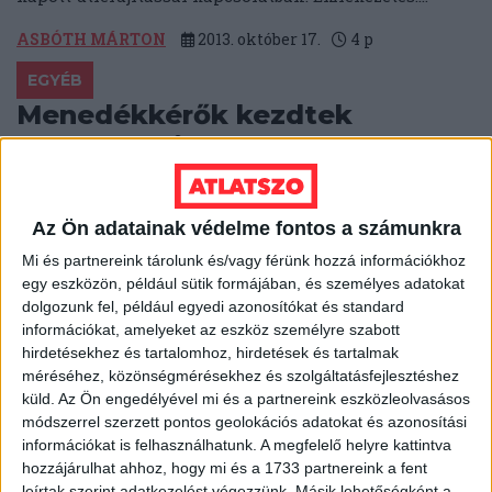
ASBÓTH MÁRTON
2013. október 17.
4
p
EGYÉB
Menedékkérők kezdtek
éhségsztrájkba Békéscsabán
Az atlatszo.hu információi szerint október 10-én 5
afrikai menedékkérő kezdett éhségsztrájkba a
Az Ön adatainak védelme fontos a számunkra
Bevándorlási és Állampolgársági Hivatal békéscsabai
Menekültügyi Őrzött Befogadó...
Mi és partnereink tárolunk és/vagy férünk hozzá információkhoz
egy eszközön, például sütik formájában, és személyes adatokat
HALÁSZ ÁRON
2013. október 16.
3
p
dolgozunk fel, például egyedi azonosítókat és standard
információkat, amelyeket az eszköz személyre szabott
EGYÉB
hirdetésekhez és tartalomhoz, hirdetések és tartalmak
Cikkünk után a VVSI jobban
méréséhez, közönségmérésekhez és szolgáltatásfejlesztéshez
küld.
Az Ön engedélyével mi és a partnereink eszközleolvasásos
teljesít
módszerrel szerzett pontos geolokációs adatokat és azonosítási
információkat is felhasználhatunk. A megfelelő helyre kattintva
Szeptember 17-én írtunk arról, hogy a Velencei-tavi
hozzájárulhat ahhoz, hogy mi és a 1733 partnereink a fent
Vízisportiskolát üzemeltető, idén júliusban 2,25
leírtak szerint adatkezelést végezzünk. Másik lehetőségként a