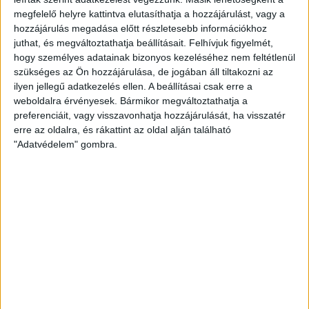
milliárd forint uniós támogatást elnyert Pro
megfelelő helyre kattintva elutasíthatja a hozzájárulást, vagy a
Rekreatione Nonprofit...
hozzájárulás megadása előtt részletesebb információkhoz
juthat, és megváltoztathatja beállításait.
Felhívjuk figyelmét,
ERDÉLYI KATALIN
2013. október 16.
2
p
hogy személyes adatainak bizonyos kezeléséhez nem feltétlenül
szükséges az Ön hozzájárulása, de jogában áll tiltakozni az
EGYÉB
ilyen jellegű adatkezelés ellen. A beállításai csak erre a
Egy posztos bloggal a címlapra:
weboldalra érvényesek. Bármikor megváltoztathatja a
a KDNP tolja Hernádit?
preferenciáit, vagy visszavonhatja hozzájárulását, ha visszatér
erre az oldalra, és rákattint az oldal alján található
"Adatvédelem" gombra.
Egy egészen friss blog szerint Hernádi Zsolt Mol
elnök-vezérigazgató korrupciógyanús ügyében egy
horvát politikus, üzletember lehet a kulcsfigura. A
legelső...
ÁTLÁTSZÓ
2013. október 15.
2
p
EGYÉB
55 milliárd forint közbeszerzés
nélkül, nemzetbiztonsági
indokkal