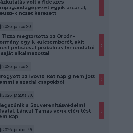
ázkutatás volt a fideszes
ropagandagépezet egyik arcánál,
euso-kincset keresett
2026. július 20.
 Tisza megtartotta az Orbán-
ormány egyik kulcsemberét, akit
ost petícióval próbálnak lemondatni
 saját alkalmazottai
2026. július 2.
lfogyott az ivóvíz, két napig nem jött
emmi a szadai csapokból
2026. június 30.
egszűnik a Szuverenitásvédelmi
ivatal, Lánczi Tamás végkielégítést
em kap
2026. június 29.