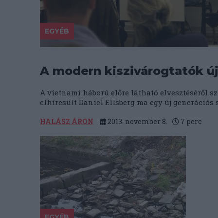
EGYÉB
A modern kiszivárogtatók új
A vietnami háború előre látható elvesztéséről s
elhíresült Daniel Ellsberg ma egy új generációs 
HALÁSZ ÁRON
2013. november 8.
7
perc
EGYÉB