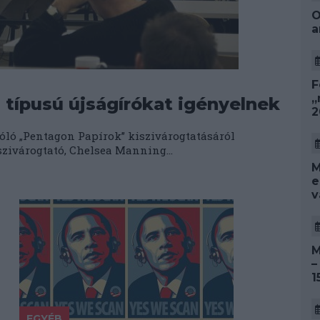
O
a
F
„
 típusú újságírókat igényelnek
2
zóló „Pentagon Papírok” kiszivárogtatásáról
szivárogtató, Chelsea Manning...
M
e
v
M
–
1
EGYÉB