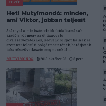
EGYÉB
Heti Mutyimondó: minden,
A
ami Viktor, jobban teljesít
n
k
ü
Szárnyal a miniszterelnök fotóalbumának
kiadója, jól megy az őt támogató
civilszervezeteknek, kedvenc oligarcháinak és
szeretett felcsúti polgármesterének, barátjának
E
takarékszövetkezete megmenekült...
O
r
MUTYIMONDÓ
2013. október 28.
8
perc
k
A
s
v