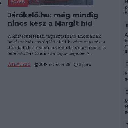
H
EGYÉB
n
p
S
Járókelő.hu: még mindig
nincs kész a Margit híd
A
A közterületeken tapasztalható anomáliák
k
bejelentésére szolgáló civil kezdeményezés, a
m
Járókelő.hu olvasói az elmúlt hónapokban is
a
belefutottak Simicska Lajos cégeibe. A...
ÁTLÁTSZÓ
2013. október 25.
2
perc
E
s
M
H
s