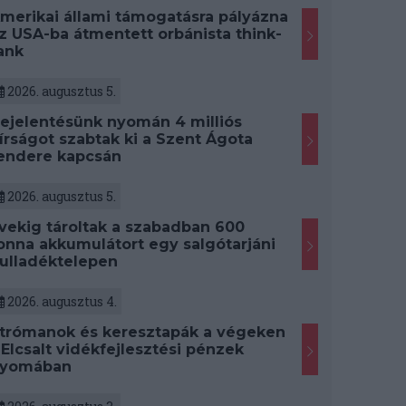
merikai állami támogatásra pályázna
z USA-ba átmentett orbánista think-
ank
2026. augusztus 5.
ejelentésünk nyomán 4 milliós
írságot szabtak ki a Szent Ágota
endere kapcsán
2026. augusztus 5.
vekig tároltak a szabadban 600
onna akkumulátort egy salgótarjáni
ulladéktelepen
2026. augusztus 4.
trómanok és keresztapák a végeken
 Elcsalt vidékfejlesztési pénzek
yomában