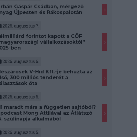
rbán Gáspár Csádban, mérgező
nyag Újpesten és Rákospalotán
2026. augusztus 7.
élmilliárd forintot kapott a CÖF
magyarországi vállalkozásoktól”
025-ben
2026. augusztus 6.
észárosék V-Híd Kft.-je behúzta az
lső, 300 milliós tenderét a
álasztások óta
2026. augusztus 6.
i maradt mára a független sajtóból?
 podcast Mong Attilával az Átlátszó
5. szülinapja alkalmából
2026. augusztus 5.