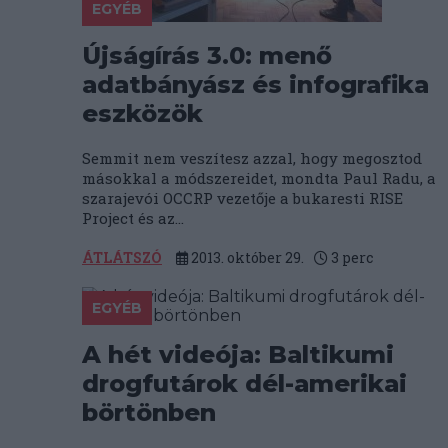
EGYÉB
Újságírás 3.0: menő
adatbányász és infografika
eszközök
Semmit nem veszítesz azzal, hogy megosztod
másokkal a módszereidet, mondta Paul Radu, a
szarajevói OCCRP vezetője a bukaresti RISE
Project és az...
ÁTLÁTSZÓ
2013. október 29.
3
perc
EGYÉB
A hét videója: Baltikumi
drogfutárok dél-amerikai
börtönben