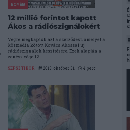
EGYÉB
É
l
12 millió forintot kapott
i
Ákos a rádiószignálokért
s
Végre megkaptuk azt a szerződést, amelyet a
közmédia kötött Kovács Ákossal új
F
rádiószignálok készítésére. Ezek alapján a
n
o
zenész cége 12...
h
SEPSI TIBOR
2013. október 31.
4
perc