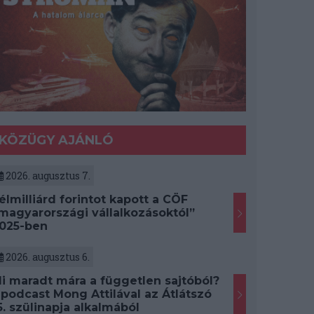
KÖZÜGY AJÁNLÓ
2026. augusztus 7.
élmilliárd forintot kapott a CÖF
magyarországi vállalkozásoktól”
025-ben
2026. augusztus 6.
i maradt mára a független sajtóból?
 podcast Mong Attilával az Átlátszó
5. szülinapja alkalmából