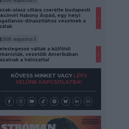
2026. augusztus 3.
szak-olasz villára cserélte budapesti
akcímét Habony Árpád, egy helyi
ngatlanos-dinasztiához vezetnek a
zálak
2026. augusztus 3.
eleslegessé váltak a külföldi
rbánisták, vezetőik Amerikában
ázalnak a hálózattal
KÖVESS MINKET VAGY
LÉPJ
VELÜNK KAPCSOLATBA!