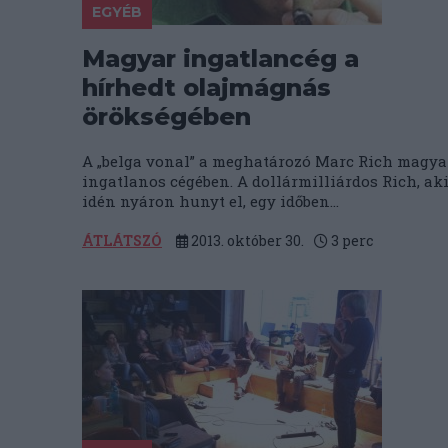
EGYÉB
Magyar ingatlancég a
hírhedt olajmágnás
örökségében
A „belga vonal” a meghatározó Marc Rich magya
ingatlanos cégében. A dollármilliárdos Rich, ak
idén nyáron hunyt el, egy időben...
ÁTLÁTSZÓ
2013. október 30.
3
perc