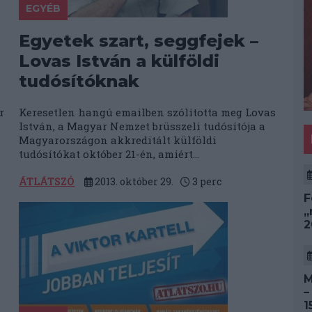
EGYÉB
Egyetek szart, seggfejek –
Lovas István a külföldi
tudósítóknak
r
Keresetlen hangú emailben szólította meg Lovas
i
István, a Magyar Nemzet brüsszeli tudósítója a
Magyarországon akkreditált külföldi
tudósítókat október 21-én, amiért...
ÁTLÁTSZÓ
2013. október 29.
3
perc
F
„
2
M
–
1