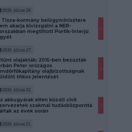
2026. július 28.
 Tisza-kormány belügyminisztere
em akarja kivizsgálni a NER-
orszakban megtiltott Portik-interjú
gyét
2026. július 27.
ltűnt olajakták: 2015-ben bezúzták
rbán Péter országos
endőrfőkapitány olajbizottságnak
üldött titkos jelentését
2026. július 22.
z akkugyárak ellen küzdő civil
zervezetek szakmai tudásközponttá
áltak az évek során
2026. július 21.