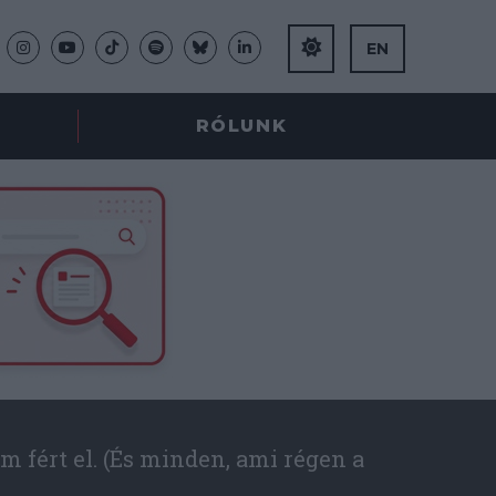
EN
RÓLUNK
m fért el. (És minden, ami régen a