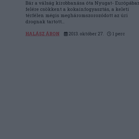
Bár a válság kirobbanása óta Nyugat- Európába
felére csökkent a kokainfogyasztás, a keleti
térfélen mégis megháromszorozódott az úri
drognak tartott...
HALÁSZ ÁRON
2013. október 27.
1
perc