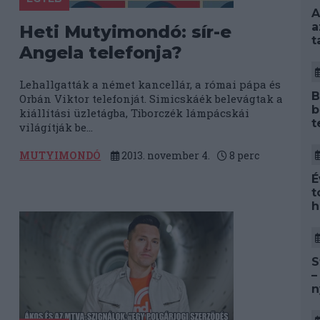
A
a
Heti Mutyimondó: sír-e
t
Angela telefonja?
Lehallgatták a német kancellár, a római pápa és
B
Orbán Viktor telefonját. Simicskáék belevágtak a
b
kiállítási üzletágba, Tiborczék lámpácskái
t
világítják be...
MUTYIMONDÓ
2013. november 4.
8
perc
É
t
h
S
–
n