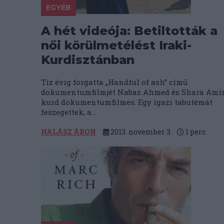
EGYÉB
A hét videója: Betiltották a
női körülmetélést Iraki-
Kurdisztánban
Tíz évig forgatta „Handful of ash” című
dokumentumfilmjét Nabaz Ahmed és Shara Ami
kurd dokumentumfilmes. Egy igazi tabutémát
feszegettek, a...
HALÁSZ ÁRON
2013. november 3.
1
perc