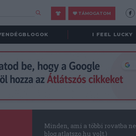
TÁMOGATOM
VENDÉGBLOGOK
I FEEL LUCKY
Minden, ami a többi rovatba ne
blog.atlatszo.hu volt.)