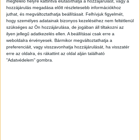
megfelelő helyre kattintva elutasíthatja a hozzájárulást, vagy a
megy az őt támogató civilszervezeteknek, kedvenc
hozzájárulás megadása előtt részletesebb információkhoz
oligarcháinak és szeretett felcsúti polgármesterének,
juthat, és megváltoztathatja beállításait.
Felhívjuk figyelmét,
barátjának takarékszövetkezete megmenekült...
hogy személyes adatainak bizonyos kezeléséhez nem feltétlenül
szükséges az Ön hozzájárulása, de jogában áll tiltakozni az
MUTYIMONDÓ
2013. október 28.
8
p
ilyen jellegű adatkezelés ellen. A beállításai csak erre a
EGYÉB
weboldalra érvényesek. Bármikor megváltoztathatja a
preferenciáit, vagy visszavonhatja hozzájárulását, ha visszatér
A hét videója: Baltikumi
erre az oldalra, és rákattint az oldal alján található
drogfutárok dél-amerikai
"Adatvédelem" gombra.
börtönben
Bár a válság kirobbanása óta Nyugat- Európában felére
csökkent a kokainfogyasztás, a keleti térfélen mégis
megháromszorozódott az úri drognak tartott...
HALÁSZ ÁRON
2013. október 27.
1
p
EGYÉB
Járókelő.hu: még mindig nincs
kész a Margit híd