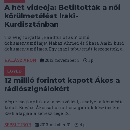
A hét videója: Betiltották a női
körülmetélést Iraki-
Kurdisztánban
Tíz évig forgatta „Handful of ash” című
dokumentumfilmjét Nabaz Ahmed és Shara Amin kurd
dokumentumfilmes. Egy igazi tabutémát feszegettek, a...
HALÁSZ ÁRON
2013. november 3.
1
p
EGYÉB
12 millió forintot kapott Ákos a
rádiószignálokért
Végre megkaptuk azt a szerződést, amelyet a közmédia
kötött Kovács Ákossal új rádiószignálok készítésére.
Ezek alapján a zenész cége 12...
SEPSI TIBOR
2013. október 31.
4
p