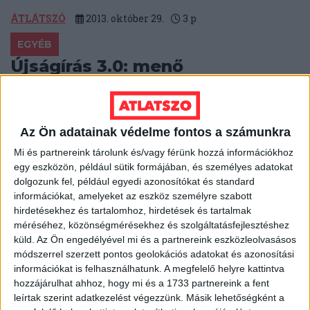
ÁTLÁTSZÓ
2013. október 29.
3
p
EGYÉB
Újságírás 3.0: menő
adatbányász és infografika
eszközök
Az Ön adatainak védelme fontos a számunkra
Semmit nem veszítesz azzal, hogy megosztod
másokkal a módszereidet, mondta Paul Radu, a
Mi és partnereink tárolunk és/vagy férünk hozzá információkhoz
szarajevói OCCRP vezetője a bukaresti RISE Project és
egy eszközön, például sütik formájában, és személyes adatokat
az...
dolgozunk fel, például egyedi azonosítókat és standard
információkat, amelyeket az eszköz személyre szabott
ÁTLÁTSZÓ
2013. október 29.
3
p
hirdetésekhez és tartalomhoz, hirdetések és tartalmak
méréséhez, közönségmérésekhez és szolgáltatásfejlesztéshez
EGYÉB
küld.
Az Ön engedélyével mi és a partnereink eszközleolvasásos
Heti Mutyimondó: minden, ami
módszerrel szerzett pontos geolokációs adatokat és azonosítási
információkat is felhasználhatunk. A megfelelő helyre kattintva
Viktor, jobban teljesít
hozzájárulhat ahhoz, hogy mi és a 1733 partnereink a fent
leírtak szerint adatkezelést végezzünk. Másik lehetőségként a
Szárnyal a miniszterelnök fotóalbumának kiadója, jól