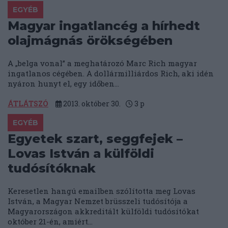
EGYÉB
Magyar ingatlancég a hírhedt
olajmágnás örökségében
A „belga vonal” a meghatározó Marc Rich magyar
ingatlanos cégében. A dollármilliárdos Rich, aki idén
nyáron hunyt el, egy időben...
ÁTLÁTSZÓ
2013. október 30.
3
p
EGYÉB
Egyetek szart, seggfejek –
Lovas István a külföldi
tudósítóknak
Keresetlen hangú emailben szólította meg Lovas
István, a Magyar Nemzet brüsszeli tudósítója a
Magyarországon akkreditált külföldi tudósítókat
október 21-én, amiért...