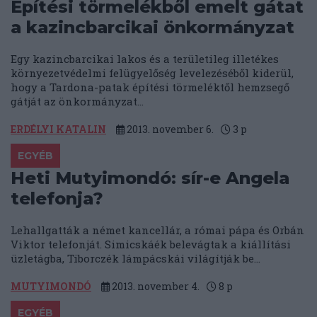
Építési törmelékből emelt gátat
a kazincbarcikai önkormányzat
Egy kazincbarcikai lakos és a területileg illetékes
környezetvédelmi felügyelőség levelezéséből kiderül,
hogy a Tardona-patak építési törmeléktől hemzsegő
gátját az önkormányzat...
ERDÉLYI KATALIN
2013. november 6.
3
p
EGYÉB
Heti Mutyimondó: sír-e Angela
telefonja?
Lehallgatták a német kancellár, a római pápa és Orbán
Viktor telefonját. Simicskáék belevágtak a kiállítási
üzletágba, Tiborczék lámpácskái világítják be...
MUTYIMONDÓ
2013. november 4.
8
p
EGYÉB