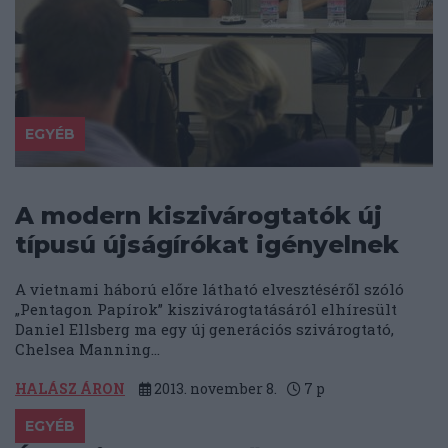
EGYÉB
A modern kiszivárogtatók új
típusú újságírókat igényelnek
A vietnami háború előre látható elvesztéséről szóló
„Pentagon Papírok” kiszivárogtatásáról elhíresült
Daniel Ellsberg ma egy új generációs szivárogtató,
Chelsea Manning...
HALÁSZ ÁRON
2013. november 8.
7
p
EGYÉB