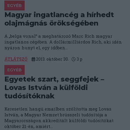
EGYÉB
Magyar ingatlancég a hírhedt
olajmágnás örökségében
A „belga vonal” a meghatározó Marc Rich magyar
ingatlanos cégében. A dollármilliárdos Rich, aki idén
nyáron hunyt el, egy időben...
ÁTLÁTSZÓ
2013. október 30.
3
p
EGYÉB
Egyetek szart, seggfejek –
Lovas István a külföldi
tudósítóknak
Keresetlen hangú emailben szólította meg Lovas
István, a Magyar Nemzet brüsszeli tudósítója a
Magyarországon akkreditált külföldi tudósítókat
október 21-én, amiért...