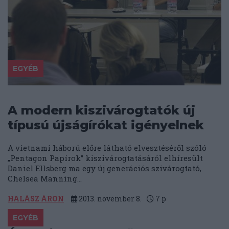
EGYÉB
A modern kiszivárogtatók új
típusú újságírókat igényelnek
A vietnami háború előre látható elvesztéséről szóló
„Pentagon Papírok” kiszivárogtatásáról elhíresült
Daniel Ellsberg ma egy új generációs szivárogtató,
Chelsea Manning...
HALÁSZ ÁRON
2013. november 8.
7
p
EGYÉB