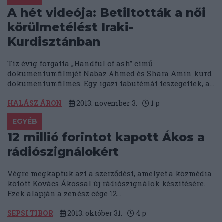
A hét videója: Betiltották a női
körülmetélést Iraki-
Kurdisztánban
Tíz évig forgatta „Handful of ash” című
dokumentumfilmjét Nabaz Ahmed és Shara Amin kurd
dokumentumfilmes. Egy igazi tabutémát feszegettek, a...
HALÁSZ ÁRON
2013. november 3.
1
p
EGYÉB
12 millió forintot kapott Ákos a
rádiószignálokért
Végre megkaptuk azt a szerződést, amelyet a közmédia
kötött Kovács Ákossal új rádiószignálok készítésére.
Ezek alapján a zenész cége 12...
SEPSI TIBOR
2013. október 31.
4
p