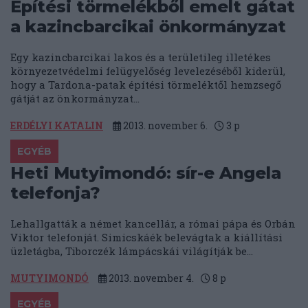
Építési törmelékből emelt gátat
a kazincbarcikai önkormányzat
Egy kazincbarcikai lakos és a területileg illetékes
környezetvédelmi felügyelőség levelezéséből kiderül,
hogy a Tardona-patak építési törmeléktől hemzsegő
gátját az önkormányzat...
ERDÉLYI KATALIN
2013. november 6.
3
p
EGYÉB
Heti Mutyimondó: sír-e Angela
telefonja?
Lehallgatták a német kancellár, a római pápa és Orbán
Viktor telefonját. Simicskáék belevágtak a kiállítási
üzletágba, Tiborczék lámpácskái világítják be...
MUTYIMONDÓ
2013. november 4.
8
p
EGYÉB