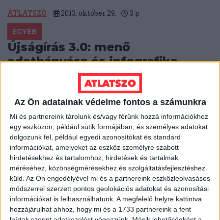
ÁTLÁTSZÓ
2013. október 29.
3
p
EGYÉB
Újságírás 3.0: menő
adatbányász és infografika
eszközök
Semmit nem veszítesz azzal, hogy megosztod
Az Ön adatainak védelme fontos a számunkra
másokkal a módszereidet, mondta Paul Radu, a
szarajevói OCCRP vezetője a bukaresti RISE Project és
Mi és partnereink tárolunk és/vagy férünk hozzá információkhoz
az...
egy eszközön, például sütik formájában, és személyes adatokat
dolgozunk fel, például egyedi azonosítókat és standard
ÁTLÁTSZÓ
2013. október 29.
3
p
információkat, amelyeket az eszköz személyre szabott
hirdetésekhez és tartalomhoz, hirdetések és tartalmak
EGYÉB
méréséhez, közönségmérésekhez és szolgáltatásfejlesztéshez
Heti Mutyimondó: minden, ami
küld.
Az Ön engedélyével mi és a partnereink eszközleolvasásos
módszerrel szerzett pontos geolokációs adatokat és azonosítási
Viktor, jobban teljesít
információkat is felhasználhatunk. A megfelelő helyre kattintva
hozzájárulhat ahhoz, hogy mi és a 1733 partnereink a fent
Szárnyal a miniszterelnök fotóalbumának kiadója, jól
leírtak szerint adatkezelést végezzünk. Másik lehetőségként a