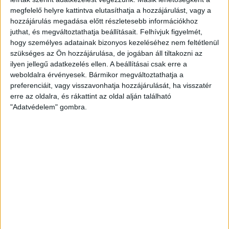
megy az őt támogató civilszervezeteknek, kedvenc
megfelelő helyre kattintva elutasíthatja a hozzájárulást, vagy a
oligarcháinak és szeretett felcsúti polgármesterének,
hozzájárulás megadása előtt részletesebb információkhoz
barátjának takarékszövetkezete megmenekült...
juthat, és megváltoztathatja beállításait.
Felhívjuk figyelmét,
hogy személyes adatainak bizonyos kezeléséhez nem feltétlenül
MUTYIMONDÓ
2013. október 28.
8
p
szükséges az Ön hozzájárulása, de jogában áll tiltakozni az
ilyen jellegű adatkezelés ellen. A beállításai csak erre a
EGYÉB
weboldalra érvényesek. Bármikor megváltoztathatja a
A hét videója: Baltikumi
preferenciáit, vagy visszavonhatja hozzájárulását, ha visszatér
drogfutárok dél-amerikai
erre az oldalra, és rákattint az oldal alján található
"Adatvédelem" gombra.
börtönben
Bár a válság kirobbanása óta Nyugat- Európában felére
csökkent a kokainfogyasztás, a keleti térfélen mégis
megháromszorozódott az úri drognak tartott...
HALÁSZ ÁRON
2013. október 27.
1
p
EGYÉB
Járókelő.hu: még mindig nincs
kész a Margit híd