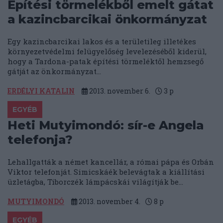
Építési törmelékből emelt gátat
a kazincbarcikai önkormányzat
Egy kazincbarcikai lakos és a területileg illetékes
környezetvédelmi felügyelőség levelezéséből kiderül,
hogy a Tardona-patak építési törmeléktől hemzsegő
gátját az önkormányzat...
ERDÉLYI KATALIN
2013. november 6.
3
p
EGYÉB
Heti Mutyimondó: sír-e Angela
telefonja?
Lehallgatták a német kancellár, a római pápa és Orbán
Viktor telefonját. Simicskáék belevágtak a kiállítási
üzletágba, Tiborczék lámpácskái világítják be...
MUTYIMONDÓ
2013. november 4.
8
p
EGYÉB