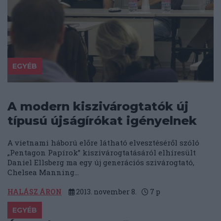
EGYÉB
A modern kiszivárogtatók új
típusú újságírókat igényelnek
A vietnami háború előre látható elvesztéséről szóló
„Pentagon Papírok” kiszivárogtatásáról elhíresült
Daniel Ellsberg ma egy új generációs szivárogtató,
Chelsea Manning...
HALÁSZ ÁRON
2013. november 8.
7
p
EGYÉB