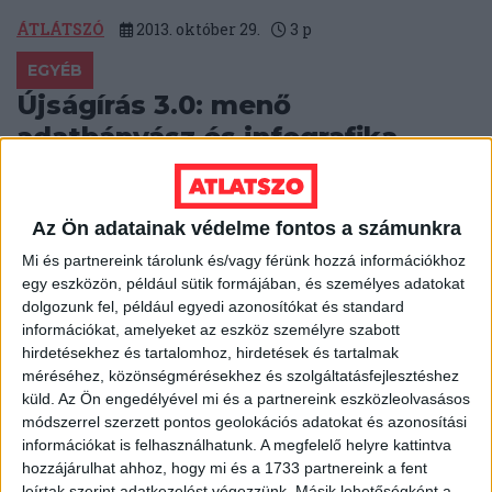
ÁTLÁTSZÓ
2013. október 29.
3
p
EGYÉB
Újságírás 3.0: menő
adatbányász és infografika
eszközök
Semmit nem veszítesz azzal, hogy megosztod
Az Ön adatainak védelme fontos a számunkra
másokkal a módszereidet, mondta Paul Radu, a
szarajevói OCCRP vezetője a bukaresti RISE Project és
Mi és partnereink tárolunk és/vagy férünk hozzá információkhoz
az...
egy eszközön, például sütik formájában, és személyes adatokat
dolgozunk fel, például egyedi azonosítókat és standard
ÁTLÁTSZÓ
2013. október 29.
3
p
információkat, amelyeket az eszköz személyre szabott
hirdetésekhez és tartalomhoz, hirdetések és tartalmak
EGYÉB
méréséhez, közönségmérésekhez és szolgáltatásfejlesztéshez
Heti Mutyimondó: minden, ami
küld.
Az Ön engedélyével mi és a partnereink eszközleolvasásos
módszerrel szerzett pontos geolokációs adatokat és azonosítási
Viktor, jobban teljesít
információkat is felhasználhatunk. A megfelelő helyre kattintva
hozzájárulhat ahhoz, hogy mi és a 1733 partnereink a fent
Szárnyal a miniszterelnök fotóalbumának kiadója, jól
leírtak szerint adatkezelést végezzünk. Másik lehetőségként a