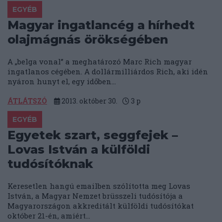
EGYÉB
Magyar ingatlancég a hírhedt
olajmágnás örökségében
A „belga vonal” a meghatározó Marc Rich magyar
ingatlanos cégében. A dollármilliárdos Rich, aki idén
nyáron hunyt el, egy időben...
ÁTLÁTSZÓ
2013. október 30.
3
p
EGYÉB
Egyetek szart, seggfejek –
Lovas István a külföldi
tudósítóknak
Keresetlen hangú emailben szólította meg Lovas
István, a Magyar Nemzet brüsszeli tudósítója a
Magyarországon akkreditált külföldi tudósítókat
október 21-én, amiért...