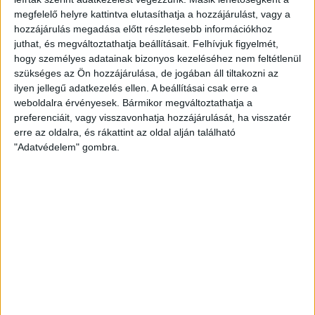
megy az őt támogató civilszervezeteknek, kedvenc
megfelelő helyre kattintva elutasíthatja a hozzájárulást, vagy a
oligarcháinak és szeretett felcsúti polgármesterének,
hozzájárulás megadása előtt részletesebb információkhoz
barátjának takarékszövetkezete megmenekült...
juthat, és megváltoztathatja beállításait.
Felhívjuk figyelmét,
hogy személyes adatainak bizonyos kezeléséhez nem feltétlenül
MUTYIMONDÓ
2013. október 28.
8
p
szükséges az Ön hozzájárulása, de jogában áll tiltakozni az
ilyen jellegű adatkezelés ellen. A beállításai csak erre a
EGYÉB
weboldalra érvényesek. Bármikor megváltoztathatja a
A hét videója: Baltikumi
preferenciáit, vagy visszavonhatja hozzájárulását, ha visszatér
drogfutárok dél-amerikai
erre az oldalra, és rákattint az oldal alján található
"Adatvédelem" gombra.
börtönben
Bár a válság kirobbanása óta Nyugat- Európában felére
csökkent a kokainfogyasztás, a keleti térfélen mégis
megháromszorozódott az úri drognak tartott...
HALÁSZ ÁRON
2013. október 27.
1
p
EGYÉB
Járókelő.hu: még mindig nincs
kész a Margit híd