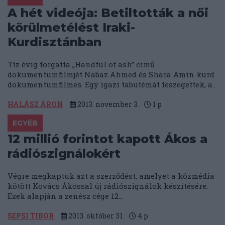
A hét videója: Betiltották a női
körülmetélést Iraki-
Kurdisztánban
Tíz évig forgatta „Handful of ash” című
dokumentumfilmjét Nabaz Ahmed és Shara Amin kurd
dokumentumfilmes. Egy igazi tabutémát feszegettek, a...
HALÁSZ ÁRON
2013. november 3.
1
p
EGYÉB
12 millió forintot kapott Ákos a
rádiószignálokért
Végre megkaptuk azt a szerződést, amelyet a közmédia
kötött Kovács Ákossal új rádiószignálok készítésére.
Ezek alapján a zenész cége 12...
SEPSI TIBOR
2013. október 31.
4
p